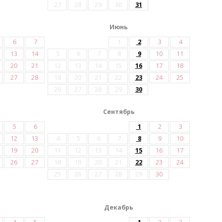
27
28
29
30
31
Июнь
6
7
1
2
3
4
13
14
5
6
7
8
9
10
11
20
21
12
13
14
15
16
17
18
27
28
19
20
21
22
23
24
25
26
27
28
29
30
Сентябрь
5
6
1
2
3
12
13
4
5
6
7
8
9
10
19
20
11
12
13
14
15
16
17
26
27
18
19
20
21
22
23
24
25
26
27
28
29
30
Декабрь