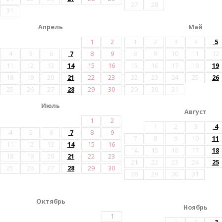
27
28
31
Апрель
Май
1
2
1
2
3
4
5
4
5
6
7
8
9
8
9
10
11
12
11
12
13
14
15
16
15
16
17
18
19
18
19
20
21
22
23
22
23
24
25
26
25
26
27
28
29
30
29
30
31
Июль
Август
1
2
1
2
3
4
4
5
6
7
8
9
7
8
9
10
11
11
12
13
14
15
16
14
15
16
17
18
18
19
20
21
22
23
21
22
23
24
25
25
26
27
28
29
30
28
29
30
31
Октябрь
Ноябрь
1