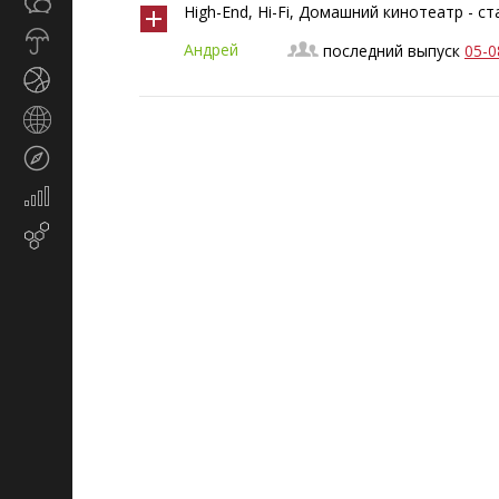
Общество
СМИ
High-End, Hi-Fi, Домашний кинотеатр - с
Прогноз
Андрей
последний выпуск
05-0
погоды
Спорт
Страны
и
Туризм
регионы
Экономика
и
Email-маркетинг
финансы