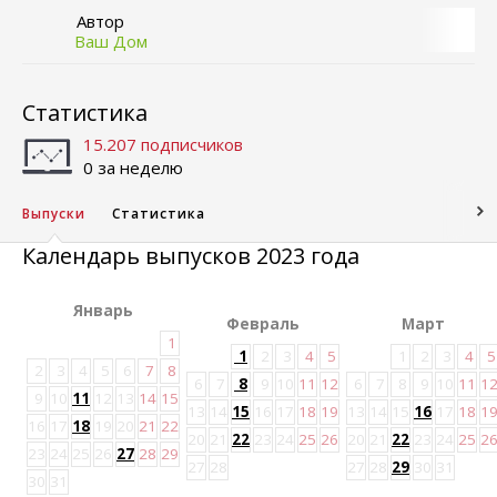
Автор
Ваш Дом
Статистика
15.207 подписчиков
0 за неделю
Выпуски
Статистика
Календарь выпусков 2023 года
Январь
Февраль
Март
1
1
2
3
4
5
1
2
3
4
5
2
3
4
5
6
7
8
6
7
8
9
10
11
12
6
7
8
9
10
11
1
9
10
11
12
13
14
15
13
14
15
16
17
18
19
13
14
15
16
17
18
1
16
17
18
19
20
21
22
20
21
22
23
24
25
26
20
21
22
23
24
25
2
23
24
25
26
27
28
29
27
28
27
28
29
30
31
30
31