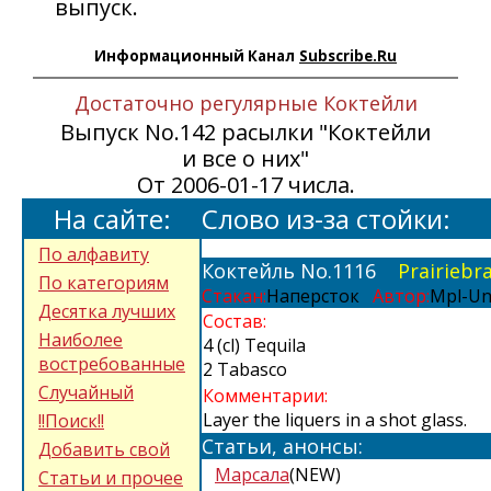
выпуск.
Информационный Канал
Subscribe.Ru
Достаточно регулярные Коктейли
Выпуск No.142 расылки "Коктейли
и все о них"
От 2006-01-17 числа.
На сайте:
Слово из-за стойки:
По алфавиту
Коктейль No.1116
Prairiebr
По категориям
Стакан:
Наперсток
Автор:
Mpl-Un
Десятка лучших
Состав:
Наиболее
4 (cl) Tequila
востребованные
2 Tabasco
Случайный
Комментарии:
Layer the liquers in a shot glass.
!!Поиск!!
Статьи, анонсы:
Добавить свой
Марсала
(NEW)
Статьи и прочее