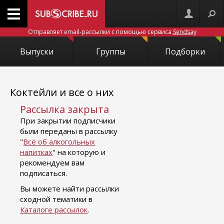
Отправляет email-рассылки с помощью сервиса
Sendsay
Выпуски
Группы
Подборки
Коктейли и все о них
Рассылка закрыта
При закрытии подписчики
были переданы в рассылку
"
Всё об алкогольных
напитках
" на которую и
рекомендуем вам
подписаться.
Вы можете найти рассылки
сходной тематики в
Каталоге рассылок
.