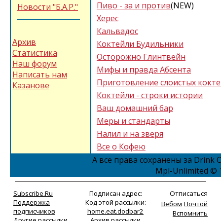
Пиво - за и против
(NEW)
Новости "Б.А.Р."
Херес
Кальвадос
Архив
Коктейли Будильники
Статистика
Осторожно Глинтвейн
Наш форум
Мифы и правда Абсента
Написать нам
Приготовление слоистых кокт
Казанове
Коктейли - строки истории
Ваш домашний бар
Меры и стандарты
Налил и на зверя
Все о Кофею
А все права сохранены за Drink O
Mpl-Unlimited © 
Subscribe.Ru
Подписан адрес:
Отписаться
Поддержка
Код этой рассылки:
Вебом
Почтой
подписчиков
home.eat.dodbar2
Вспомнить
Другие рассылки
Архив рассылки