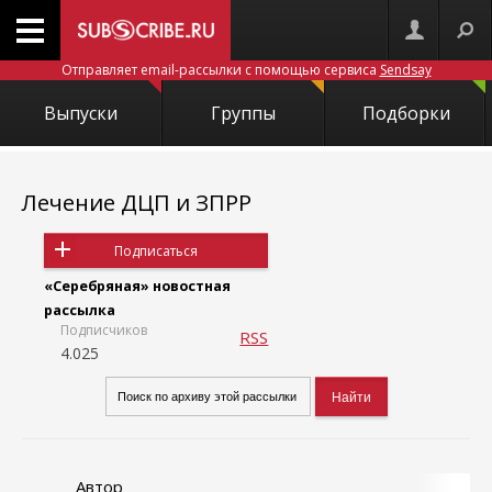
Отправляет email-рассылки с помощью сервиса
Sendsay
Выпуски
Группы
Подборки
Лечение ДЦП и ЗПРР
Подписаться
«Серебряная» новостная
рассылка
Подписчиков
RSS
4.025
Автор