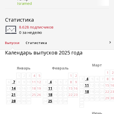
Isramed
Статистика
8.628 подписчиков
0 за неделю
Выпуски
Статистика
Календарь выпусков 2025 года
Март
Январь
Февраль
1
2
1
2
3
4
5
1
2
3
4
5
6
7
8
9
6
7
8
9
10
11
12
3
4
5
6
7
8
9
10
11
12
13
14
15
1
13
14
15
16
17
18
19
10
11
12
13
14
15
16
17
18
19
20
21
22
2
20
21
22
23
24
25
26
17
18
19
20
21
22
23
24
25
26
27
28
29
3
27
28
29
30
31
24
25
26
27
28
31
Июнь