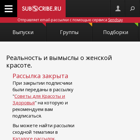
Отправляет email-рассылки с помощью сервиса
Sendsay
Выпуски
Группы
Подборки
Реальность и вымыслы о женской
красоте.
Рассылка закрыта
При закрытии подписчики
были переданы в рассылку
"
Советы для Красоты и
Здоровья
" на которую и
рекомендуем вам
подписаться.
Вы можете найти рассылки
сходной тематики в
Каталоге рассылок
.