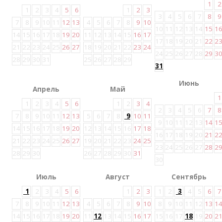
1
2
1
2
3
4
5
6
1
2
3
3
4
5
6
7
8
9
7
8
9
10
11
12
13
4
5
6
7
8
9
10
10
11
12
13
14
15
1
14
15
16
17
18
19
20
11
12
13
14
15
16
17
17
18
19
20
21
22
2
21
22
23
24
25
26
27
18
19
20
21
22
23
24
24
25
26
27
28
29
3
28
29
30
31
25
26
27
28
29
31
Июнь
Апрель
Май
1
1
2
3
4
5
6
1
2
3
4
2
3
4
5
6
7
8
7
8
9
10
11
12
13
5
6
7
8
9
10
11
9
10
11
12
13
14
1
14
15
16
17
18
19
20
12
13
14
15
16
17
18
16
17
18
19
20
21
2
21
22
23
24
25
26
27
19
20
21
22
23
24
25
23
24
25
26
27
28
2
28
29
30
26
27
28
29
30
31
30
Июль
Август
Сентябрь
1
2
3
4
5
6
1
2
3
1
2
3
4
5
6
7
7
8
9
10
11
12
13
4
5
6
7
8
9
10
8
9
10
11
12
13
1
14
15
16
17
18
19
20
11
12
13
14
15
16
17
15
16
17
18
19
20
2