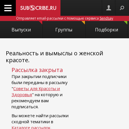
Отправляет email-рассылки с помощью сервиса
Sendsay
Выпуски
Группы
Подборки
Реальность и вымыслы о женской
красоте.
Рассылка закрыта
При закрытии подписчики
были переданы в рассылку
"
Советы для Красоты и
Здоровья
" на которую и
рекомендуем вам
подписаться.
Вы можете найти рассылки
сходной тематики в
Каталоге рассылок
.