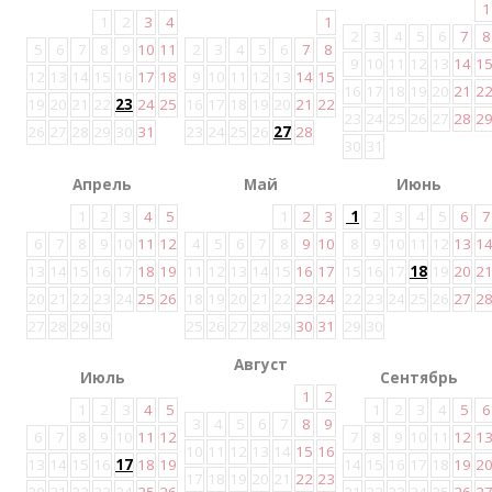
1
1
2
3
4
1
2
3
4
5
6
7
8
5
6
7
8
9
10
11
2
3
4
5
6
7
8
9
10
11
12
13
14
1
12
13
14
15
16
17
18
9
10
11
12
13
14
15
16
17
18
19
20
21
2
19
20
21
22
23
24
25
16
17
18
19
20
21
22
23
24
25
26
27
28
2
26
27
28
29
30
31
23
24
25
26
27
28
30
31
Апрель
Май
Июнь
1
2
3
4
5
1
2
3
1
2
3
4
5
6
7
6
7
8
9
10
11
12
4
5
6
7
8
9
10
8
9
10
11
12
13
1
13
14
15
16
17
18
19
11
12
13
14
15
16
17
15
16
17
18
19
20
2
20
21
22
23
24
25
26
18
19
20
21
22
23
24
22
23
24
25
26
27
2
27
28
29
30
25
26
27
28
29
30
31
29
30
Август
Июль
Сентябрь
1
2
1
2
3
4
5
1
2
3
4
5
6
3
4
5
6
7
8
9
6
7
8
9
10
11
12
7
8
9
10
11
12
1
10
11
12
13
14
15
16
13
14
15
16
17
18
19
14
15
16
17
18
19
2
17
18
19
20
21
22
23