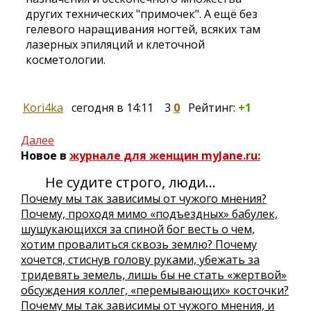
других технических "примочек". А ещё без
гелевого наращивания ногтей, всяких там
лазерных эпиляций и клеточной
косметологии.
Kori4ka
сегодня в 14:11
3
0
Рейтинг:
+1
Далее
Новое в
журнале для женщин myJane.ru:
Не судите строго, люди…
Почему мы так зависимы от чужого мнения?
Почему, проходя мимо «подъездных» бабулек,
шушукающихся за спиной бог весть о чем,
хотим провалиться сквозь землю? Почему
хочется, стиснув голову руками, убежать за
тридевять земель, лишь бы не стать «жертвой»
обсуждения коллег, «перемывающих» косточки?
Почему мы так зависимы от чужого мнения, и