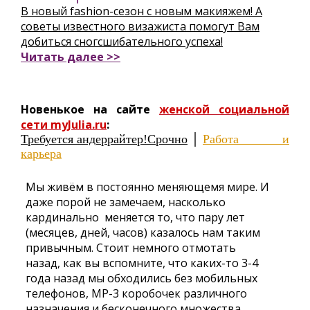
В новый fashion-сезон с новым макияжем! А
советы известного визажиста помогут Вам
добиться сногсшибательного успеха!
Читать далее >>
Новенькое на сайте
женской социальной
сети myJulia.ru
:
Требуется андеррайтер!Срочно
Работа и
карьера
Мы живём в постоянно меняющемя мире. И
даже порой не замечаем, насколько
кардинально меняется то, что пару лет
(месяцев, дней, часов) казалось нам таким
привычным. Стоит немного отмотать
назад, как вы вспомните, что каких-то 3-4
года назад мы обходились без мобильных
телефонов, МР-3 коробочек различного
назначения и бесконечного множества