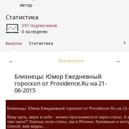
Автор
Статистика
397 подписчиков
0 за неделю
Выпуски
Статистика
Все выпуски
←
→
Близнецы: Юмор Ежедневный
гороскоп от Providence.Ru на 21-
06-2015
Близнецы: Юмор Ежедневный гороскоп от Providence.Ru на 21
Вижу цель, верю в себя - можно просачиваться через стены. А 
там такое? Хорошо если стены, как в Японии, бумажные и конт
стеной, вам видны. . .