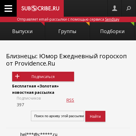
Отправляет email-рассылки с помощью сервиса
Sendsay
Выпуски
Группы
Подборки
Близнецы: Юмор Ежедневный гороскоп
от Providence.Ru
Подписаться
Бесплатная «Золотая»
новостная рассылка
Подписчиков
RSS
397
hel***@c*****.ru