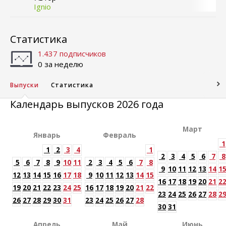
Ignio
Статистика
1.437 подписчиков
0 за неделю
Выпуски
Статистика
Календарь выпусков 2026 года
Март
Январь
Февраль
1
1
2
3
4
1
2
3
4
5
6
7
8
5
6
7
8
9
10
11
2
3
4
5
6
7
8
9
10
11
12
13
14
1
12
13
14
15
16
17
18
9
10
11
12
13
14
15
16
17
18
19
20
21
2
19
20
21
22
23
24
25
16
17
18
19
20
21
22
23
24
25
26
27
28
2
26
27
28
29
30
31
23
24
25
26
27
28
30
31
Апрель
Май
Июнь