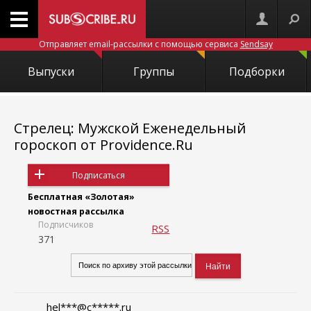
Отправляет email-рассылки с помощью сервиса
Sendsay
Выпуски
Группы
Подборки
Стрелец: Мужской Еженедельный
гороскоп от Providence.Ru
Подписаться
Бесплатная «Золотая»
новостная рассылка
Подписчиков
RSS
371
hel***@c*****.ru