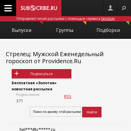
Отправляет email-рассылки с помощью сервиса
Sendsay
Выпуски
Группы
Подборки
Стрелец: Мужской Еженедельный
гороскоп от Providence.Ru
Подписаться
Бесплатная «Золотая»
новостная рассылка
Подписчиков
RSS
371
hel***@c*****.ru