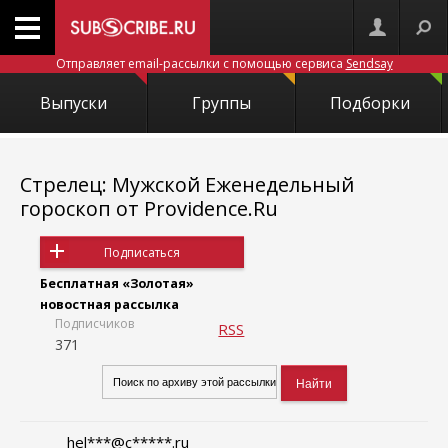
Отправляет email-рассылки с помощью сервиса
Sendsay
Выпуски
Группы
Подборки
Стрелец: Мужской Еженедельный
гороскоп от Providence.Ru
Подписаться
Бесплатная «Золотая»
новостная рассылка
Подписчиков
RSS
371
hel***@c*****.ru