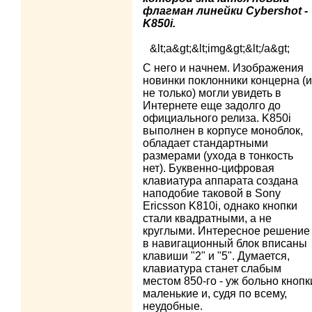
флагман линейки Cybershot -
K850i.
&lt;a&gt;&lt;img&gt;&lt;/a&gt;
С него и начнем. Изображения
новинки поклонники концерна (и
не только) могли увидеть в
Интернете еще задолго до
официального релиза. K850i
выполнен в корпусе моноблок,
обладает стандартными
размерами (ухода в тонкость
нет). Буквенно-цифровая
клавиатура аппарата создана
наподобие таковой в Sony
Ericsson K810i, однако кнопки
стали квадратными, а не
круглыми. Интересное решение 
в навигационный блок вписаны
клавиши "2" и "5". Думается,
клавиатура станет слабым
местом 850-го - уж больно кнопк
маленькие и, судя по всему,
неудобные.