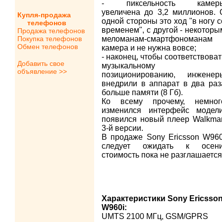
- пиксельность камер
увеличена до 3,2 миллионов. 
Купля-продажа
одной стороны это ход "в ногу с
телефонов
временем", с другой - некоторы
Продажа телефонов
Покупка телефонов
меломанам-смартфономанам
Обмен телефонов
камера и не нужна вовсе;
- наконец, чтобы соответствоват
Добавить свое
музыкальному
объявление >>
позиционированию, инженер
внедрили в аппарат в два раз
больше памяти (8 Гб).
Ко всему прочему, немног
изменился интерфейс модели
появился новый плеер Walkma
3-й версии.
В продаже Sony Ericsson W960
следует ожидать к осени
стоимость пока не разглашается
Характеристики Sony Ericsso
W960i:
UMTS 2100 МГц, GSM/GPRS