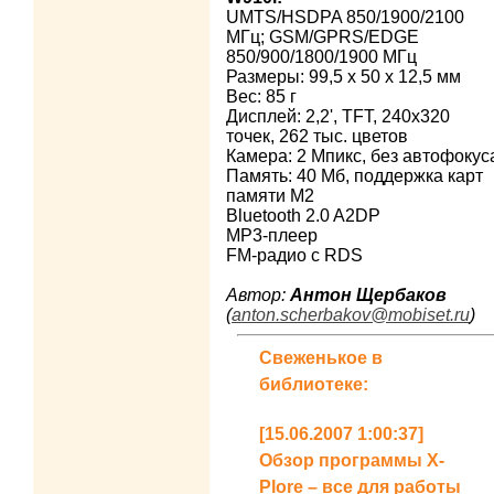
UMTS/HSDPA 850/1900/2100
МГц; GSM/GPRS/EDGE
850/900/1800/1900 МГц
Размеры: 99,5 x 50 x 12,5 мм
Вес: 85 г
Дисплей: 2,2', TFT, 240х320
точек, 262 тыс. цветов
Камера: 2 Мпикс, без автофокус
Память: 40 Мб, поддержка карт
памяти M2
Bluetooth 2.0 A2DP
MP3-плеер
FM-радио c RDS
Автор:
Антон Щербаков
(
anton.scherbakov@mobiset.ru
)
Свеженькое в
библиотеке:
[15.06.2007 1:00:37]
Обзор программы X-
Plore – все для работы