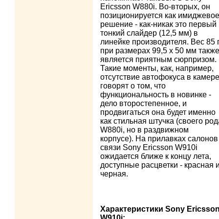
Ericsson W880i. Во-вторых, он
позиционируется как имиджево
решение - как-никак это первый
тонкий слайдер (12,5 мм) в
линейке производителя. Вес 85 
при размерах 99,5 x 50 мм такж
является приятным сюрпризом.
Такие моменты, как, например,
отсутствие автофокуса в камере
говорят о том, что
функциональность в новинке -
дело второстепенное, и
продвигаться она будет именно
как стильная штучка (своего род
W880i, но в раздвижном
корпусе). На прилавках салонов
связи Sony Ericsson W910i
ожидается ближе к концу лета,
доступные расцветки - красная 
черная.
Характеристики Sony Ericsso
W910i: