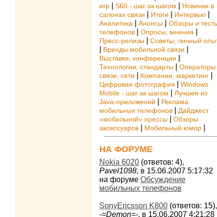
|
|
игр
S60 - шаг за шагом
Новинки в
|
|
|
салонах связи
Итоги
Интервью
|
|
Аналитика
Анонсы
Обзоры и тест
|
|
телефонов
Опросы, мнения
|
Пресс-релизы
Советы, личный опы
|
|
Бренды мобильной связи
|
Выставки, конференции
|
Технологии, стандарты
Операторы
|
|
связи, сети
Компании, маркетинг
|
Цифровая фотография
Windows
|
Mobile - шаг за шагом
Лучшее из
|
Java-приложений
Реклама
|
мобильных телефонов
Дайджест
|
«мобильной» прессы
Обзоры
|
|
аксессуаров
Мобильный юмор
НА ФОРУМЕ
Nokia 6020
(ответов: 4),
Pavel1098
, в 15.06.2007 5:17:32
на форуме
Обсуждение
мобильных телефонов
SonyEricsson K800
(ответов: 15),
-=Demon=-
, в 15.06.2007 4:21:28