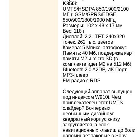
K850i:
UMTS/HSDPA 850/1900/2100
МГц; GSM/GPRS/EDGE
850/900/1800/1900 МГц
Размеры: 102 x 48 x 17 мм
Вес: 118 г
Дисплей: 2,2', TFT, 240х320
точек, 262 тыс. цветов
Камера: 5 Мпикс, автофокус
Память: 40 Мб, поддержка карт
памяти M2 и micro SD (в
комплекте идет M2 на 512 Мб)
Bluetooth 2.0 A2DP, ИК-Порт
MP3-плеер
FM-радио c RDS
Следующий аппарат выпущен
под индексом W910i. Чем
привлекателен этот UMTS-
слайдер? Во-первых,
необычным дизайном:
квадратный корпус книзу
закругляется, а блок
навигационных клавиш до боли
напоминает таковые в Sony