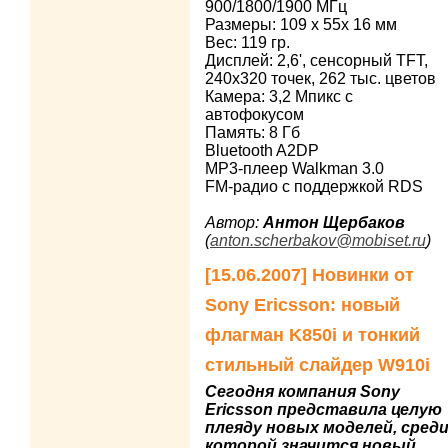
900/1800/1900 МГц
Размеры: 109 x 55x 16 мм
Вес: 119 гр.
Дисплей: 2,6', сенсорный TFT,
240х320 точек, 262 тыс. цветов
Камера: 3,2 Мпикс с
автофокусом
Память: 8 Гб
Bluetooth A2DP
MP3-плеер Walkman 3.0
FM-радио с поддержкой RDS
Автор:
Антон Щербаков
(
anton.scherbakov@mobiset.ru
)
[15.06.2007] Новинки от
Sony Ericsson: новый
флагман K850i и тонкий
стильный слайдер W910i
Сегодня компания Sony
Ericsson представила целую
плеяду новых моделей, сред
которой значится новый