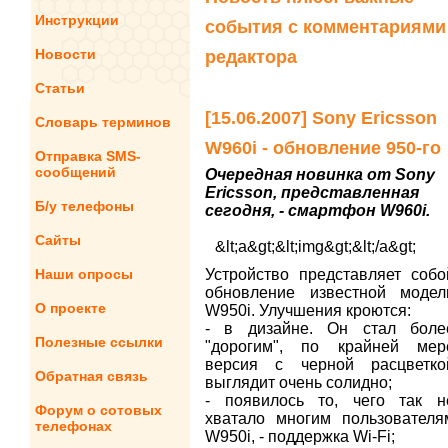
Инструкции
события с комментариями
Новости
редактора
Статьи
[15.06.2007] Sony Ericsson
Словарь терминов
W960i - обновление 950-го
Отправка SMS-
сообщений
Очередная новинка от Sony
Ericsson, представленная
Б/у телефоны
сегодня, - смартфон W960i.
Сайты
&lt;a&gt;&lt;img&gt;&lt;/a&gt;
Наши опросы
Устройство представляет собо
обновление известной модел
О проекте
W950i. Улучшения кроются:
- в дизайне. Он стал боле
Полезные ссылки
"дорогим", по крайней мер
версия с черной расцветко
Обратная связь
выглядит очень солидно;
- появилось то, чего так н
Форум о сотовых
хватало многим пользователя
телефонах
W950i, - поддержка Wi-Fi;