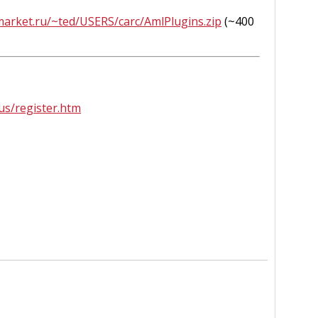
arket.ru/~ted/USERS/carc/AmlPlugins.zip
(~400
us/register.htm