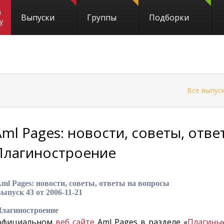
и
Выпуски
Группы
Подборки
y
←
Все выпус
Aml Pages: новости, советы, отв
Плагиностроение
ml Pages: новости, советы, ответы на вопросы
ыпуск 43 от 2006-11-21
лагиностроение
официальном
веб сайте
Aml Pages в разделе «
Плагины