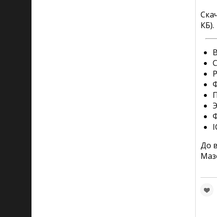
Ска
КБ).
В
С
Р
Ф
I
До 
Маз