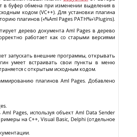
т в буфер обмена при изменении выделения в
сходным кодом (VC++). Для установки плагина
торию плагинов («%Aml Pages PATH%»\Plugins).
ртирует дерево документа Aml Pages в дерево
орректно работает как со старыми версиями
ожет запускать внешние программы, открывать
агин умеет встраивать свои пункты в меню
остраняется с открытым исходным кодом.
ммированию плагинов Aml Pages. Добавлено
es.
ml Pages, используя объект Aml Data Sender
 Примеры на C++, Visual Basic, Delphi (отдельное
окументации.