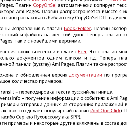
 Pages. Плагин
CopyOnSel
автоматически копирует текс
акторе Aml Pages. Плагин распространяется вместе с и
таточно распаковать библиотеку CopyOnSel.DLL в дирек
сены исправления в плагин
Book2Folder
. Плагин экспо
екторий и файлов на жесткий диск. Теперь плагин к
Pages, так и с новейшими версиями.
енения также внесены и в плагин
Exec
. Этот плагин м
колько документов одним кликом и т.д. Теперь пл
темной панели (systray) Aml Pages. Плагин также распр
ожена и обновленная версия
документации
по програ
ьшое количество примеров:
ranslit – перекодировка текста русский-латиница.
ventsInfo – получение информации о событиях в Aml Pag
Примеры отправки данных из сторонних приложений в A
так, как это делает популярный плагин
iAml One Click
).
пасибо Сергею Пуховскому aka SPP).
 эти примеры и некоторые другие включены в состав д