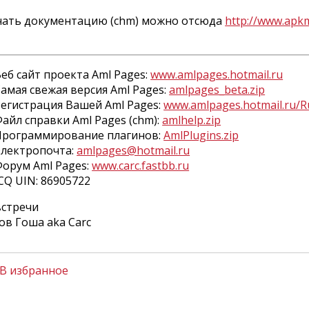
чать документацию (chm) можно отсюда
http://www.apkm
еб сайт проекта Aml Pages:
www.amlpages.hotmail.ru
амая свежая версия Aml Pages:
amlpages_beta.zip
егистрация Вашей Aml Pages:
www.amlpages.hotmail.ru/R
айл справки Aml Pages (chm):
amlhelp.zip
Программирование плагинов:
AmlPlugins.zip
Электропочта:
amlpages@hotmail.ru
Форум Aml Pages:
www.carc.fastbb.ru
CQ UIN: 86905722
встречи
ов Гоша aka Carc
В избранное