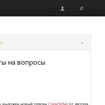
ки
→
еты на вопросы
» выложен новый плагин
CopyOnSel
от автора