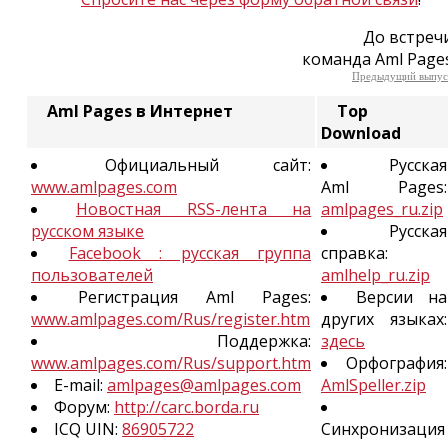
До встреч
команда Aml Page
Предыдущий выпус
Aml Pages в Интернет
Top
Download
Официальный сайт:
Русская
www.amlpages.com
Aml Pages:
Новостная RSS-лента на
amlpages_ru.zip
русском языке
Русская
Facebook : русская группа
справка:
пользователей
amlhelp_ru.zip
Регистрация Aml Pages:
Версии на
www.amlpages.com/Rus/register.htm
других языках:
Поддержка:
здесь
www.amlpages.com/Rus/support.htm
Орфография:
E-mail:
amlpages@amlpages.com
AmlSpeller.zip
Форум:
http://carc.borda.ru
ICQ UIN:
86905722
Синхронизация