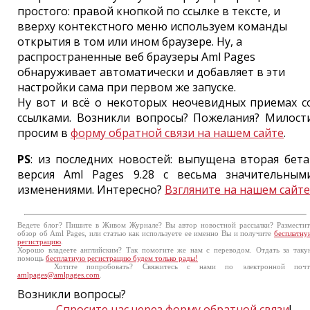
простого: правой кнопкой по ссылке в тексте, и
вверху контекстного меню используем команды
открытия в том или ином браузере. Ну, а
распространенные веб браузеры Aml Pages
обнаруживает автоматически и добавляет в эти
настройки сама при первом же запуске.
Ну вот и всё о некоторых неочевидных приемах с
ссылками. Возникли вопросы? Пожелания? Милост
просим в
форму обратной связи на нашем сайте
.
PS
: из последних новостей: выпущена вторая бета
версия Aml Pages 9.28 с весьма значительным
изменениями. Интересно?
Взгляните на нашем сайте
Ведете блог? Пишите в Живом Журнале? Вы автор новостной рассылки? Разместит
обзор об Aml Pages, или статью как используете ее именно Вы и получите
бесплатну
регистрацию
.
Хорошо владеете английским? Так помогите же нам с переводом. Отдать за таку
помощь
бесплатную регистрацию будем только рады!
Хотите попробовать? Свяжитесь с нами по электронной почт
amlpages@amlpages.com
.
Возникли вопросы?
Спросите нас через форму обратной связи
!