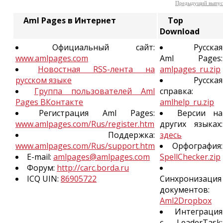
Предыдущий выпус
Aml Pages в Интернет
Top
Download
Официальный сайт:
Русская
www.amlpages.com
Aml Pages:
Новостная RSS-лента на
amlpages_ru.zip
русском языке
Русская
Группа пользователей Aml
справка:
Pages ВКонтакте
amlhelp_ru.zip
Регистрация Aml Pages:
Версии на
www.amlpages.com/Rus/register.htm
других языках:
Поддержка:
здесь
www.amlpages.com/Rus/support.htm
Орфография:
E-mail:
amlpages@amlpages.com
SpellChecker.zip
Форум:
http://carc.borda.ru
ICQ UIN:
86905722
Синхронизация
документов:
Aml2Dropbox
Интеграция
с LeaderTask: