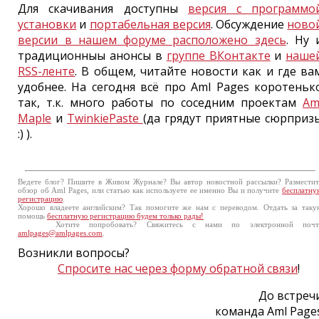
Для скачивания доступны
версия с программо
установки
и
портабельная версия
. Обсуждение
ново
версии в нашем форуме расположено здесь
. Ну 
традиционныы анонсы в
группе ВКонтакте
и
наше
RSS-ленте
. В общем, читайте новости как и где ва
удобнее. На сегодня всё про Aml Pages коротеньк
так, т.к. много работы по соседним проектам
Am
Maple
и
TwinkiePaste
(да грядут приятные сюрприз
:) ).
Ведете блог? Пишите в Живом Журнале? Вы автор новостной рассылки? Разместит
обзор об Aml Pages, или статью как используете ее именно Вы и получите
бесплатну
регистрацию
.
Хорошо владеете английским? Так помогите же нам с переводом. Отдать за таку
помощь
бесплатную регистрацию будем только рады!
Хотите попробовать? Свяжитесь с нами по электронной почт
amlpages@amlpages.com
.
Возникли вопросы?
Спросите нас через форму обратной связи
!
До встреч
команда Aml Page