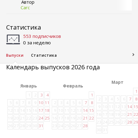
Автор
Carc
Статистика
553 подписчиков
0 за неделю
Выпуски
Статистика
Календарь выпусков 2026 года
Март
Январь
Февраль
1
1
2
3
4
1
2
3
4
5
6
7
8
5
6
7
8
9
10
11
2
3
4
5
6
7
8
9
10
11
12
13
14
1
12
13
14
15
16
17
18
9
10
11
12
13
14
15
16
17
18
19
20
21
2
19
20
21
22
23
24
25
16
17
18
19
20
21
22
23
24
25
26
27
28
2
26
27
28
29
30
31
23
24
25
26
27
28
30
31