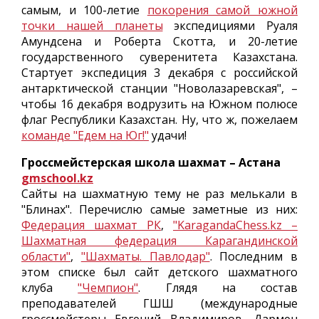
самым, и 100-летие
покорения самой южной
точки нашей планеты
экспедициями Руаля
Амундсена и Роберта Скотта, и 20-летие
государственного суверенитета Казахстана.
Стартует экспедиция 3 декабря с российской
антарктической станции "Новолазаревская", –
чтобы 16 декабря водрузить на Южном полюсе
флаг Республики Казахстан. Ну, что ж, пожелаем
команде "Едем на Юг!"
удачи!
Гроссмейстерская школа шахмат – Астана
gmschool.kz
Сайты на шахматную тему не раз мелькали в
"Блинах". Перечислю самые заметные из них:
Федерация шахмат РК
,
"KaragandaChess.kz –
Шахматная федерация Карагандинской
области"
,
"Шахматы. Павлодар"
. Последним в
этом списке был сайт детского шахматного
клуба
"Чемпион"
. Глядя на состав
преподавателей ГШШ (международные