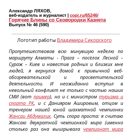
Александр ЛЯХОВ,
веб-издатель и журналист |
copi.ru/65246/
Горячие Блины со Сковородки Казнета
Выпуск № 46 (590)
Логотип работы
Владимира Сикорского
Пропутешествовав всю минувшую неделю по
маршруту Алматы - Прага – посёлок Лесной –
Сураж – Киев и навестив родных и близких мне
людей, я вернулся домой к привычной веб-
обозревательской и просветительской
деятельности. И неожиданно вступил в
невольный конфликт не только с частью наших
СМИ (вот
пример
), но и с министром
туризма и
спорта РК
, и с Данияром Ашировым, отцом и
тренером нашей юной шахматной чемпионки
Жансаи Абдумалик
. Суть спора проста: я считаю
Жансаю двукратной чемпионкой мира (именно
столько раз она выигрывала
чемпионат мира