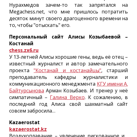
Нурахмедов зачем-то так запрятался на
Megachess.net, что мне пришлось потратить
десяток минут своего драгоценного времени на
то, чтобы "отыскать" его.
Персональный сайт Алисы Козыбаевой –
Костанай
chess.zx6.ru
У 13-летней Алисы хорошие гены, ведь её отец –
известный журналист и автор замечательного
проекта
"Костанай и костанайцы"
, старший
преподаватель кафедры журналистики и
коммуникационного менеджмента
КГУ имени А.
Байтурсынова
Арман Козыбаев. И тренер у неё
симпатичный –
Галина Верко
. К сожалению, в
последний год Алиса свой шахматный сайт
совсем забросила…
Kazaerostat
kazaerostat.kz
Воздухоплавание – увлечение рискованное и…