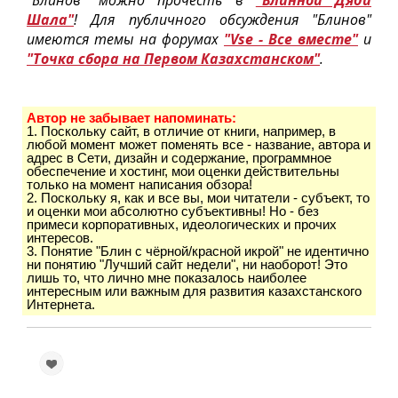
"Блинов" можно прочесть в
"Блинной Дяди
Шала"
! Для публичного обсуждения "Блинов"
имеются темы на форумах
"Vse - Все вместе"
и
"Точка сбора на Первом Казахстанском"
.
Автор не забывает напоминать:
1. Поскольку сайт, в отличие от книги, например, в
любой момент может поменять все - название, автора и
адрес в Сети, дизайн и содержание, программное
обеспечение и хостинг, мои оценки действительны
только на момент написания обзора!
2. Поскольку я, как и все вы, мои читатели - субъект, то
и оценки мои абсолютно субъективны! Но - без
примеси корпоративных, идеологических и прочих
интересов.
3. Понятие "Блин с чёрной/красной икрой" не идентично
ни понятию "Лучший сайт недели", ни наоборот! Это
лишь то, что лично мне показалось наиболее
интересным или важным для развития казахстанского
Интернета.