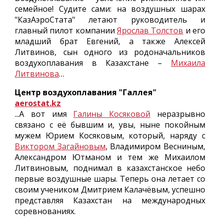
семейное! Судите сами: на воздушных шарах
"КазАэроСтата" летают руководитель и
главный пилот компании
Ярослав Толстов
и его
младший брат Евгений, а также Алексей
Литвинов, сын одного из родоначальников
воздухоплавания в Казахстане –
Михаила
Литвинова
…
Центр воздухоплавания "Галлея"
aerostat.kz
...А вот имя
Галины Косяковой
неразрывно
связано с её бывшим и, увы, ныне покойным
мужем Юрием Косяковым, который, наряду с
Виктором Загайновым
, Владимиром Весниным,
Александром Ютманом и тем же Михаилом
Литвиновым, поднимал в казахстанское небо
первые воздушные шары. Теперь она летает со
своим учеником Дмитрием Калачёвым, успешно
представляя Казахстан на международных
соревнованиях.