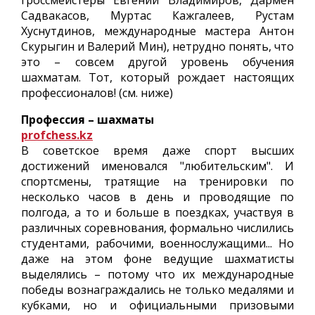
гроссмейстеры Евгений Владимиров, Дармен
Садвакасов, Муртас Кажгалеев, Рустам
Хуснутдинов, международные мастера Антон
Скурыгин и Валерий Мин), нетрудно понять, что
это – совсем другой уровень обучения
шахматам. Тот, который рождает настоящих
профессионалов! (см. ниже)
Профессия – шахматы
profchess.kz
В советское время даже спорт высших
достижений именовался "любительским". И
спортсмены, тратящие на тренировки по
несколько часов в день и проводящие по
полгода, а то и больше в поездках, участвуя в
различных соревнования, формально числились
студентами, рабочими, военнослужащими... Но
даже на этом фоне ведущие шахматисты
выделялись – потому что их международные
победы вознаграждались не только медалями и
кубками, но и официальными призовыми