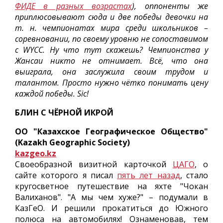
ФИДЕ в разных возрастах
), оппоненты же
приплюсовывают сюда и две победы девочки на
т. н. чемпионатах мира среди школьников –
соревновании, по своему уровню не сопоставимом
с WYCC. Ну что тут скажешь? Чемпионства у
Жансаи никто не отнимает. Всё, что она
выиграла, она заслужила своим трудом и
талантом. Просто нужно чётко понимать цену
каждой победы. Sic!
БЛИН С ЧЁРНОЙ ИКРОЙ
ОО "Казахское Географическое Общество"
(Kazakh Geographic Society)
kazgeo.kz
Своеобразной визитной карточкой
ЦАГО
, о
сайте которого я писал
пять лет назад
, стало
кругосветное путешествие на яхте "Чокан
Валиханов". "А мы чем хуже?" – подумали в
КазГеО. И решили прокатиться до Южного
полюса на автомобилях! Ознаменовав, тем