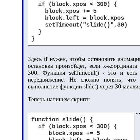
if (block.xpos < 300) {
block.xpos += 5
block.left = block.xpos
setTimeout("slide()",30)
}
}
Здесь
if
нужен, чтобы остановить анимаци
остановка произойдёт, если х-координата
300. Функция setTimeout() - это и есть
передвижение. Не сложно понять, что 
выполнение функции slide() через 30 милли
Теперь напишем скрипт:
.
function slide() {
if (block.xpos < 300) {
block.xpos += 5