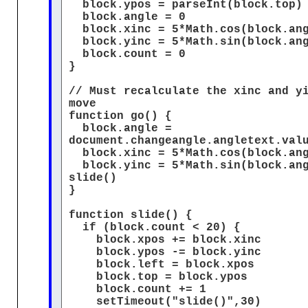
block.ypos = parseInt(block.top)
block.angle = 0
block.xinc = 5*Math.cos(block.ang
block.yinc = 5*Math.sin(block.ang
block.count = 0
}
// Must recalculate the xinc and y
move
function go() {
block.angle =
document.changeangle.angletext.val
block.xinc = 5*Math.cos(block.ang
block.yinc = 5*Math.sin(block.ang
slide()
}
function slide() {
if (block.count < 20) {
block.xpos += block.xinc
block.ypos -= block.yinc
block.left = block.xpos
block.top = block.ypos
block.count += 1
setTimeout("slide()",30)