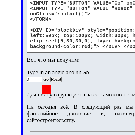
<INPUT TYPE="BUTTON" VALUE="Go" on
<INPUT TYPE="BUTTON" VALUE="Reset"
onClick="restart()">
</FORM>
<DIV ID="blockDiv" style="position
left:50px; top:100px; width:30px; 
clip:rect(0,30,30,0); layer-backgr
background-color:red;"> </DIV> </B
Вот что мы получим:
Type in an angle and hit Go:
Для полную функциональность можно посм
На сегодня всё. В следующий раз мы 
фантазийное движение и, наконе
сайтостроительству.