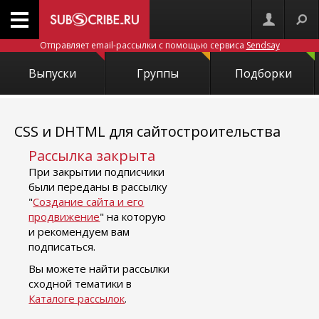
Отправляет email-рассылки с помощью сервиса
Sendsay
Выпуски
Группы
Подборки
CSS и DHTML для сайтостроительства
Рассылка закрыта
При закрытии подписчики
были переданы в рассылку
"
Создание сайта и его
продвижение
" на которую
и рекомендуем вам
подписаться.
Вы можете найти рассылки
сходной тематики в
Каталоге рассылок
.