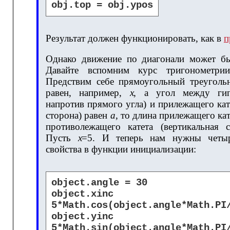
obj.top = obj.ypos
Результат должен функционировать, как в
п
Однако движение по диагонали может бы
Давайте вспомним курс тригонометри
Предствим себе прямоугольный треугольн
равен, например,
х
, а угол между гип
напротив прямого угла) и прилежащего кат
сторона) равен
а
, то длина прилежащего ка
противолежащего катета (вертикальная 
Пусть
х
=5. И теперь нам нужны четыр
свойства в функции инициализации:
object.angle = 30
object.xi
5*Math.cos(object.angle*Math.PI
object.yi
5*Math.sin(object.angle*Math.PI