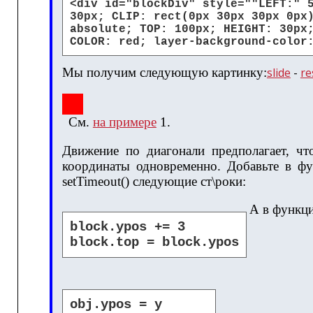
<div id="blockDiv" style=""LEFT:" 
30px; CLIP: rect(0px 30px 30px 0px
absolute; TOP: 100px; HEIGHT: 30px
COLOR: red; layer-background-color
Мы получим следующую картинку:
slide
-
re
См.
на примере
1.
Движение по диагонали предполагает, ч
координаты одновременно. Добавьте в фун
setTimeout() следующие ст\роки:
А в функц
block.ypos += 3
block.top = block.ypos
obj.ypos = y