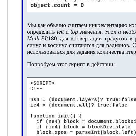
object.count = 0
Мы как обычно считаем инкрементацию ко
определить
left
и
top
значения. Угол
а
необх
Math.PI
/180 для конвертации градусов в 
синус и косинус считаются для радианов. 
использоваться для задания количества ите
Попробуем этот скрипт в действии:
<SCRIPT>
<!--
ns4 = (document.layers)? true:fals
ie4 = (document.all)? true:false
function init() {
if (ns4) block = document.blockD
if (ie4) block = blockDiv.style
block.xpos = parseInt(block.left