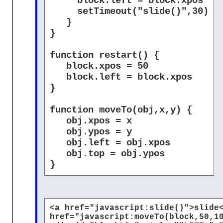
block.left = block.xpos
setTimeout("slide()",30)
}
}
function restart() {
block.xpos = 50
block.left = block.xpos
}
function moveTo(obj,x,y) {
obj.xpos = x
obj.ypos = y
obj.left = obj.xpos
obj.top = obj.ypos
}
<a href="javascript:slide()">slide
href="javascript:moveTo(block,50,1