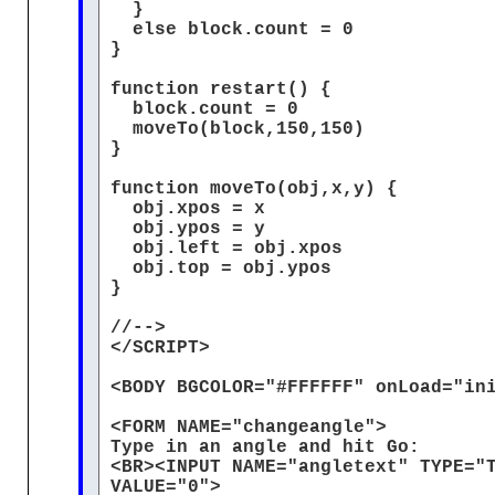
}
else block.count = 0
}
function restart() {
block.count = 0
moveTo(block,150,150)
}
function moveTo(obj,x,y) {
obj.xpos = x
obj.ypos = y
obj.left = obj.xpos
obj.top = obj.ypos
}
//-->
</SCRIPT>
<BODY BGCOLOR="#FFFFFF" onLoad="in
<FORM NAME="changeangle">
Type in an angle and hit Go:
<BR><INPUT NAME="angletext" TYPE="
VALUE="0">