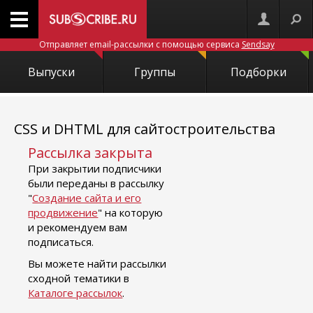
Отправляет email-рассылки с помощью сервиса
Sendsay
Выпуски
Группы
Подборки
CSS и DHTML для сайтостроительства
Рассылка закрыта
При закрытии подписчики
были переданы в рассылку
"
Создание сайта и его
продвижение
" на которую
и рекомендуем вам
подписаться.
Вы можете найти рассылки
сходной тематики в
Каталоге рассылок
.