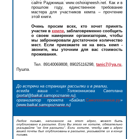
сайте
Раджниша
:
www
.
oshorajneesh
.
net
. Как и в
прошлом году, единственное требование
мастера для участников
кемпа
– прочтение
этой книги.
Очень просим всех, кто хочет принять
участие в
кемпе
, заблаговременно сообщить
о своем намерении организаторам, чтобы
мы забронировали достаточное количество
мест. Если приезжаете не на весь
кемп
-
звоните, мы уточним для вас стоимость
проживания.
Тел. 89140069808, 89025116298,
tanic
7@
ya
.
ru
,
Пушпа
.
До встречи на страницах рассылки и в реалии,
всегда ваша – Толоконникова Светлана
(
portal@baikal.samopoznanie.ru
),
организатор проекта «
Байкал
.
С
амопоознание.ру
»
(
www.baikal.samopoznanie.ru
)
Любое письмо, написанное на этот адрес, может быть
опубликовано в рассылке. Если Вы этого не хотите, обязательно
указывайте "не для рассылки". Если хотите, чтобы имя и адрес
вашей почты был опубликованы в рассылке, указывайте их в конце
письма.