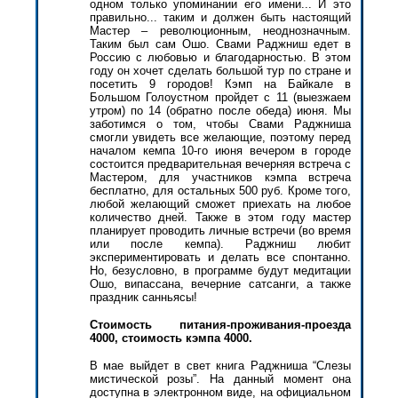
одном только упоминании его имени... И это
правильно... таким и должен быть настоящий
Мастер – революционным, неоднозначным.
Таким был сам
Ошо
.
Свами
Раджниш
едет в
Россию с любовью и благодарностью. В этом
году он хочет сделать большой тур по стране и
посетить 9 городов!
Кэмп
на Байкале
в
Большом
Голоустном
пройдет с 11 (выезжаем
утром) по 14 (обратно после обеда) июня. Мы
заботимся о том, чтобы
Свами
Раджниша
смогли увидеть все желающие, поэтому перед
началом
кемпа
10-го июня вечером в городе
состоится предварительная вечерняя встреча с
Мастером, для участников
кэмпа
встреча
бесплатно, для остальных 500 руб. Кроме того,
любой желающий сможет приехать на любое
количество дней. Также в этом году мастер
планирует проводить личные встречи (во время
или после
кемпа
).
Раджниш
любит
экспериментировать и делать все спонтанно.
Но, безусловно, в программе будут медитации
Ошо
,
випассана
, вечерние
сатсанги
, а также
праздник
санньясы
!
Стоимость питания-проживания-проезда
4000, стоимость
кэмпа
4000.
В мае выйдет в свет книга
Раджниша
“Слезы
мистической розы”. На данный момент она
доступна в электронном виде,
на
официальном