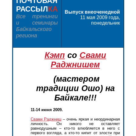
ПОЧТОВАЯ
РАССЫЛ
КА
Выпуск
внеоченедной
В
се тренинги
11 мая 2009 года,
и семинары
понедельник
Байкальского
региона
Кэмп
со
Свами
Раджнишем
(мастером
традиции
Ошо
) на
Байкале!!!
11-14 июня 2009.
Свами
Раджниш
– очень яркая и неординарная
личность. Он никого не оставляет
равнодушным – кто-то влюбляется в него с
первого взгляда, а кто-то кипит от злости при