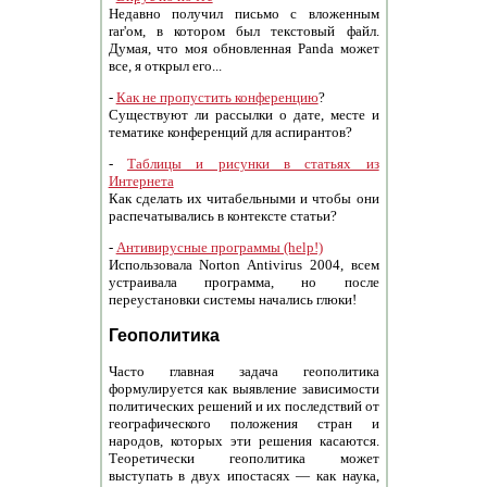
Недавно получил письмо с вложенным
rar'ом, в котором был текстовый файл.
Думая, что моя обновленная Panda может
все, я открыл его...
-
Как не пропустить конференцию
?
Существуют ли рассылки о дате, месте и
тематике конференций для аспирантов?
-
Таблицы и рисунки в статьях из
Интернета
Как сделать их читабельными и чтобы они
распечатывались в контексте статьи?
-
Антивирусные программы (help!)
Использовала Norton Antivirus 2004, всем
устраивала программа, но после
переустановки системы начались глюки!
Геополитика
Часто главная задача геополитика
формулируется как выявление зависимости
политических решений и их последствий от
географического положения стран и
народов, которых эти решения касаются.
Теоретически геополитика может
выступать в двух ипостасях — как наука,