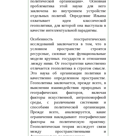
политической организации». Основная
проблематика этой науки для него
заключена во внутреннем устройстве
отдельных политий. Определние Ильина
охватывает идеи классической
геополитики, для которой она выступала в
качестве интеллектуальной парадигмы.
Особенность геостратегических
исследований заключается в том, что в
условном пространстве строятся
ресурсные, силовые или функциональные
модели крупных государств и отношения
.между ними. От геостратегии качественно
отличается геополитика в строгом смысле.
Это наука об организации политики в
качественно определенном пространстве.
Геополитика заключается, прежде всего, в
выяснении взаимодействия природных и
географических факторов, включая
факторы искуственной, антропоморфной
среды, с различными системами и
способами политической организации.
Прежде всего, анализируется, какие
ограничения накладывают географические
факторы на политическую практику.
Геополитическая теория исследует связи
между пространственными и