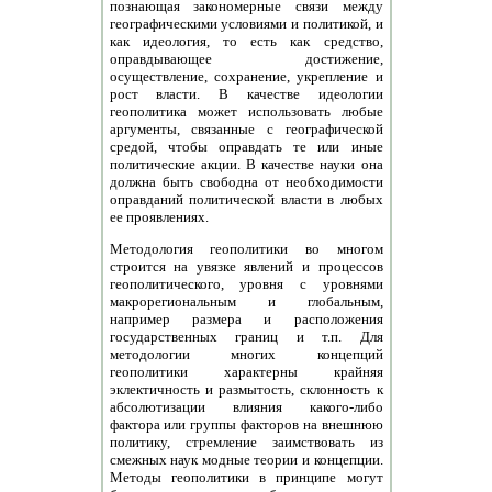
познающая закономерные связи между
географическими условиями и политикой, и
как идеология, то есть как средство,
оправдывающее достижение,
осуществление, сохранение, укрепление и
рост власти. В качестве идеологии
геополитика может использовать любые
аргументы, связанные с географической
средой, чтобы оправдать те или иные
политические акции. В качестве науки она
должна быть свободна от необходимости
оправданий политической власти в любых
ее проявлениях.
Методология геополитики во многом
строится на увязке явлений и процессов
геополитического, уровня с уровнями
макрорегиональным и глобальным,
например размера и расположения
государственных границ и т.п. Для
методологии многих концепций
геополитики характерны крайняя
эклектичность и размытость, склонность к
абсолютизации влияния какого-либо
фактора или группы факторов на внешнюю
политику, стремление заимствовать из
смежных наук модные теории и концепции.
Методы геополитики в принципе могут