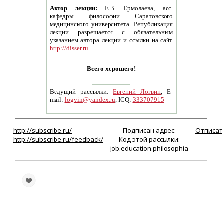
Автор лекции:
Е.В. Ермолаева, асс.
кафедры философии Саратовского
медицинского университета. Републикация
лекции разрешается с обязательным
указанием автора лекции и ссылки на сайт
http://disser.ru
Всего хорошего!
Ведущий рассылки:
Евгений Логвин
, E-
mail:
logvin@yandex.ru
, ICQ:
333707915
http://subscribe.ru/
Подписан адрес:
Отписат
http://subscribe.ru/feedback/
Код этой рассылки:
job.education.philosophia