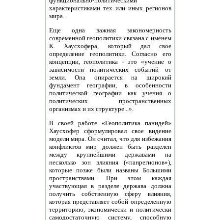
функционально-политическими
характеристиками тех или иных регионов
мира.
Еще одна важная закономерность
современной геополитики связана с именем
К. Хаусхофера, который дал свое
определение геополитики. Согласно его
концепции, геополитика - это «учение о
зависимости политических событий от
земли. Она опирается на широкий
фундамент географии, в особенности
политической географии как учения о
политических пространственных
организмах и их структуре...».
В своей работе «Геополитика панидей»
Хаусхофер сформулировал свое видение
модели мира. Он считал, что для избежания
конфликтов мир должен быть разделен
между крупнейшими державами на
несколько зон влияния («панрегионов»),
которые позже были названы Большими
пространствами. При этом каждая
участвующая в разделе держава должна
получить собственную сферу влияния,
которая представляет собой определенную
территорию, экономически и политически
самодостаточную систему, способную