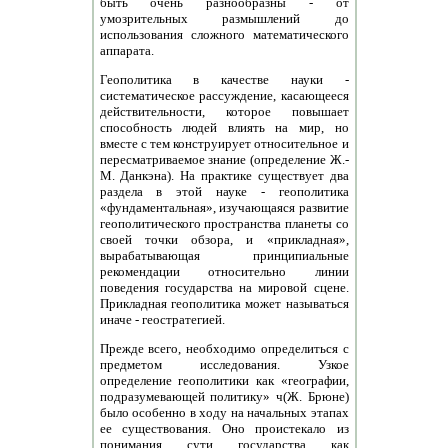
быть очень разнообразны - от
умозрительных размышлений до
использования сложного математического
аппарата.
Геополитика в качестве науки -
систематическое рассуждение, касающееся
действительности, которое повышает
способность людей влиять на мир, но
вместе с тем конструирует относительное и
пересматриваемое знание (определение Ж.-
М. Данкэна). На практике существует два
раздела в этой науке - геополитика
«фундаментальная», изучающаяся развитие
геополитического пространства планеты со
своей точки обзора, и «прикладная»,
вырабатывающая принципиальные
рекомендации относительно линии
поведения государства на мировой сцене.
Прикладная геополитика может называться
иначе - геостратегией.
Прежде всего, необходимо определиться с
предметом исследования. Узкое
определение геополитики как «географии,
подразумевающей политику» ч(Ж. Брюне)
было особенно в ходу на начальных этапах
ее существования. Оно проистекало из
понимания сути государства как