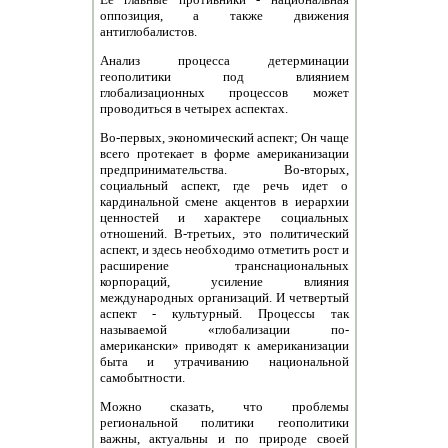
оппозиция, а также движения
антиглобалистов.
Анализ процесса детерминации
геополитики под влиянием
глобализационных процессов может
проводиться в четырех аспектах.
Во-первых, экономический аспект; Он чаще
всего протекает в форме американизации
предпринимательства. Во-вторых,
социальный аспект, где речь идет о
кардинальной смене акцентов в иерархии
ценностей и характере социальных
отношений. В-третьих, это политический
аспект, и здесь необходимо отметить рост и
расширение транснациональных
корпораций, усиление влияния
международных организаций. И четвертый
аспект - культурный. Процессы так
называемой «глобализации по-
американски» приводят к американизации
быта и утрачиванию национальной
самобытности.
Можно сказать, что проблемы
региональной политики геополитики
важны, актуальны и по природе своей