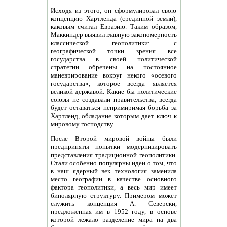
Исходя из этого, он сформулировал свою
концепцию Хартленда (срединной земли),
каковым считал Евразию. Таким образом,
Маккиндер выявил главную закономерность
классической геополитики: с
географической точки зрения все
государства в своей политической
стратегии обречены на постоянное
маневрирование вокруг некого «осевого
государства», которое всегда является
великой державой. Какие бы политические
союзы не создавали правительства, всегда
будет оставаться непримиримая борьба за
Хартленд, обладание которым дает ключ к
мировому господству.
После Второй мировой войны были
предприняты попытки модернизировать
представления традиционной геополитики.
Стали особенно популярны идеи о том, что
в наш ядерный век технология заменила
место географии в качестве основного
фактора геополитики, а весь мир имеет
биполярную структуру. Примером может
служить концепция А. Северски,
предложенная им в 1952 году, в основе
которой лежало разделение мира на два