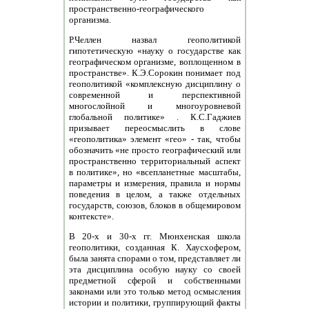
пространственно-географического
организма.
Р.Челлен назвал геополитикой
гипотетическую «науку о государстве как
географическом организме, воплощенном в
пространстве». К.Э.Сорокин понимает под
геополитикой «комплексную дисциплину о
современной и перспективной
многослойной и многоуровневой
глобальной политике» . К.С.Гаджиев
призывает переосмыслить в слове
«геополитика» элемент «гео» - так, чтобы
обозначить «не просто географический или
пространственно территориальный аспект
в политике», но «всепланетные масштабы,
параметры и измерения, правила и нормы
поведения в целом, а также отдельных
государств, союзов, блоков в общемировом
контексте».
В 20-х и 30-х гг. Мюнхенская школа
геополитики, созданная К. Хаусхофером,
была занята спорами о том, представляет ли
эта дисциплина особую науку со своей
предметной сферой и собственными
законами или это только метод осмысления
истории и политики, группирующий факты