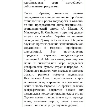
удовлетворять свои потребности
собственными ресурсами.
Таким образом, немецкие ученые
сосредоточили свое внимание на проблеме
становления и роста государств, в отличии
от них представители англо-американской
геополитической школы (А. Мэхэн, Х.
Маккиндер, Н. Спайкмен и другие) делали
акцент на способах борьбы за мировое
господство. Движущей силой такой борьбы
служило противостояние континентальной,
евразийской и морской, прибрежной
цивилизаций. Это противоречие
определяло характер международных
отношений. А. Мэхэн считал, что морская
мощь в значительной мере определяет
исторические судьбы стран и пародов. Х.
Маккиндер полагал, что сначала в качестве
осевого региона истории выделилась
Центральная Азия, откуда племена татаро-
монголов распространили свое влияние на
Азию и часть Европы. Со времен великих
географических открытий баланс сил
изменился в пользу приокеанических стран.
Однако новые транспортные пути, прежде
всего, железные дороги, снова изменили
баланс сил в пользу сухопутных держав.