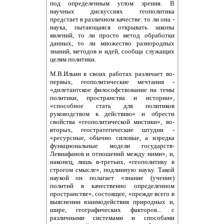
под определенным углом зрения. В
научных дискуссиях геополитика
предстает в различном качестве: то ли она -
наука, пытающаяся открывать законы
явлений, то ли просто метод обработки
данных, то ли множество разнородных
знаний, методов и идей, сообща служащих
целям политики.
М.В.Ильин в своих работах различает во-
первых, геополитические мечтания -
«дилетантское философствование на темы
политики, пространства и истории»,
«способное стать для политиков
руководством к действию» и обрести
свойства «геополитической мистики», во-
вторых, геостратегические штудии -
«ресурсные, обычно силовые, а изредка
функциональные модели государств-
Левиафанов и отношений между ними», и,
наконец, лишь в-третьих, «геополитику в
строгом смысле», подлинную науку. Такой
наукой он полагает «знание (учение)
политий в качественно определенном
пространстве», состоящее, «прежде всего в
выяснении взаимодействия природных и,
шире, географических факторов... с
различными системами и способами