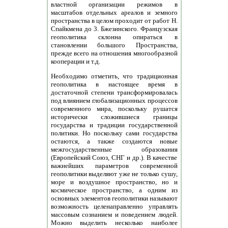
властной организации режимов в
масштабов отдельных ареалов и земного
пространства в целом проходит от работ Н.
Спайкмена до 3. Бжезинского. Французская
геополитика склонна опираться в
становлении большого Пространства,
прежде всего на отношения многообразной
кооперации и т.д.
Необходимо отметить, что традиционная
геополитика в настоящее время в
достаточной степени трансформировалась
под влиянием глобализационных процессов
современного мира, поскольку рушатся
исторически сложившиеся границы
государства и традиции государственной
политики. Но поскольку сами государства
остаются, а также создаются новые
межгосударственные образования
(Европейский Союз, СНГ и др.). В качестве
важнейших параметров современной
геополитики выделяют уже не только сушу,
море и воздушное пространство, но и
космическое пространство, а одним из
основных элементов геополитики называют
возможность целенаправленно управлять
массовым сознанием и поведением людей.
Можно выделить несколько наиболее