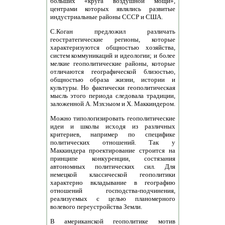
больших «круга воздушной мощи»,
центрами которых являлись развитые
индустриальные районы СССР и США.
С.Коган предложил различать
геостратегические регионы, которые
характеризуются общностью хозяйства,
систем коммуникаций и идеологии; и более
мелкие геополитические районы, которые
отличаются географической близостью,
общностью образа жизни, истории и
культуры. Но фактически геополитическая
мысль этого периода следовала традиции,
заложенной А. Мэхэыом и Х. Маккиндером.
Можно типологизировать геополитические
идеи и школы исходя из различных
критериев, например по специфике
политических отношений. Так у
Маккиндера проектирование строится на
принципе конкуренции, состязания
автономных политических сил. Для
немецкой классической геополитики
характерно вкладывание в географию
отношений господства-подчинения,
реализуемых с целью планомерного
волевого переустройства Земли.
В американской геополитике мотив