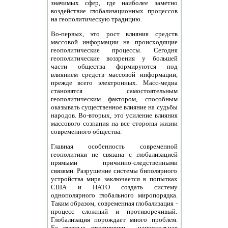
значимых сфер, где наиболее заметно
воздействие глобализационных процессов
на геополитическую традицию.
Во-первых, это рост влияния средств
массовой информации на происходящие
геополитические процессы. Сегодня
геополитические воззрения у большей
части общества формируются под
влиянием средств массовой информации,
прежде всего электронных. Масс-медиа
становятся самостоятельным
геополитическим фактором, способным
оказывать существенное влияние на судьбы
народов. Во-вторых, это усиление влияния
массового сознания на все стороны жизни
современного общества.
Главная особенность современной
геополитики не связана с глобализацией
прямыми причинно-следственными
связями. Разрушение системы биполярного
устройства мира заключается в попытках
США и НАТО создать систему
однополярного глобального миропорядка.
Таким образом, современная глобализация -
процесс сложный и противоречивый.
Глобализация порождает много проблем.
Ее главные противники - национальная