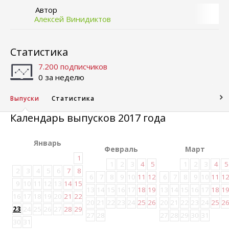
Автор
Алексей Винидиктов
Статистика
7.200 подписчиков
0 за неделю
Выпуски
Статистика
Календарь выпусков 2017 года
Январь
Февраль
Март
1
1
2
3
4
5
1
2
3
4
5
2
3
4
5
6
7
8
6
7
8
9
10
11
12
6
7
8
9
10
11
1
9
10
11
12
13
14
15
13
14
15
16
17
18
19
13
14
15
16
17
18
1
16
17
18
19
20
21
22
20
21
22
23
24
25
26
20
21
22
23
24
25
2
23
24
25
26
27
28
29
27
28
27
28
29
30
31
30
31