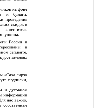
чиков на фоне 
в и бумаги. 
и проведения 
ских скидок в 
заместитель 
ишункина.
ты России и 
ересованы в 
ном сегменте, 
курсе деловых 
ы «Саха сирэ» 
ута подписки, 
м и духовном 
ом информации 
ля нас важно, 
т собственные 