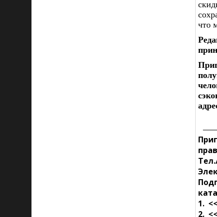
скид
сохр
что 
Реда
прин
При
пол
чел
сэко
адре
Приг
пра
Тел.
Элек
Под
ката
1. <
2. <