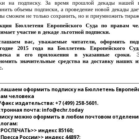
ки на подписку. За время прошлой декады нашей га
анить объемы подписки, а проведение новой декады дает
мы сможем не только сохранить, но и приумножить тираж
кция Бюллетеня Европейского Суда по правам чел
имает участие в декаде льготной подписки.
глашаем вас, уважаемые читатели, оформить подп
угодие 2015 года на Бюллетень Европейского Суд
овека и его приложения в указанные сроки. Эт
номить значительные средства на доставку наших и
с.
лашаем оформить подписку на Бюллетень Европейс
вам человека
/факс издательства: +7 (499) 258-5601.
тронная почта: info@echr.today
писку можно оформить в любом почтовом отделени
логам:
<РОСПЕЧАТЬ>> индекс 85160;
<Пресса России>> индекс 44897;