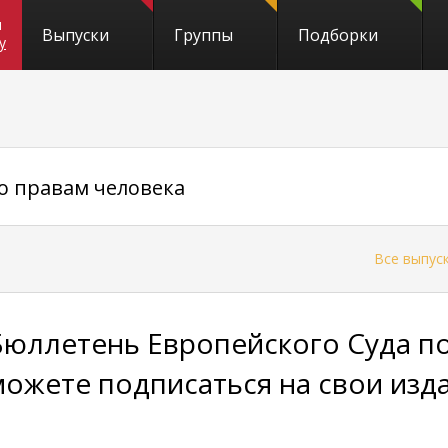
и
Выпуски
Группы
Подборки
y
о правам человека
←
Все выпус
Бюллетень Европейского Суда по
можете подписаться на свои изд