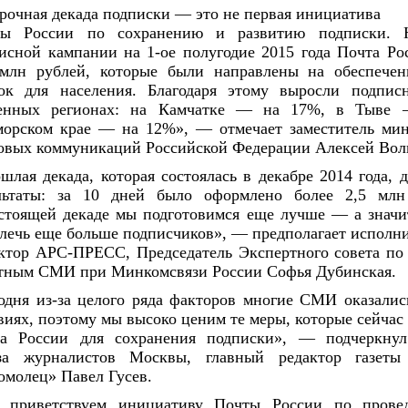
рочная декада подписки — это не первая инициатива

ты России по сохранению и развитию подписки. Н
исной кампании на 1-ое полугодие 2015 года Почта Ро
млн рублей, которые были направлены на обеспечен
ок для населения. Благодаря этому выросли подпис
ленных регионах: на Камчатке — на 17%, в Тыве 
орском крае — на 12%», — отмечает заместитель мини
овых коммуникаций Российской Федерации Алексей Вол
шлая декада, которая состоялась в декабре 2014 года, 
льтаты: за 10 дней было оформлено более 2,5 млн
стоящей декаде мы подготовимся еще лучше — а значит
лечь еще больше подписчиков», — предполагает исполни
ктор АРС-ПРЕСС, Председатель Экспертного совета по 
тным СМИ при Минкомсвязи России Софья Дубинская.
одня из-за целого ряда факторов многие СМИ оказалис
виях, поэтому мы высоко ценим те меры, которые сейчас 
а России для сохранения подписки», — подчеркнул 
а журналистов Москвы, главный редактор газеты 
омолец» Павел Гусев.
приветствуем инициативу Почты России по провед