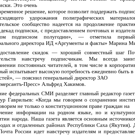
иски. Это очень

временное решение, которое позволит поддержать подпис
сходящего удорожания полиграфических материало
тельское сообщество надеется на продолжение практик
 декад подписки, с предоставлением почтовых и издатель
дом подписном полугодии», — отметила первый 
рального директора ИД «Аргументы и факты» Марина М
доставление скидок — хороший совместный шаг Поч
тельств навстречу подписчикам. Мы всегда заинт
анении постоянных читателей, в том числе в корпоратив
рый испытывает высокую потребность ежедневно быть в 
стей», — пояснил генеральный директор ЗАО

мерсантъ-Пресс» Альфред Хакимов.
ие федеральных СМИ разделяет главный редактор газет
ур Гаврильев: «Когда мы говорим о сохранении инстит
оворим не только о конституционном праве граждан на

чение информации на родном языке, но и культурно
итии народа. Наша газета является основным источник
родах и отдаленных районах Республики Саха (Якутия). Д
Почта России идет навстречу издателям и предоставляе