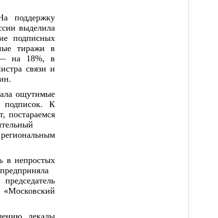
а поддержку 
ссии выделила 
ие подписных 
ные тиражи в 
— на 18%, в 
стра связи и 
ин.
дала ощутимые 
 подписок. К 
, постараемся 
тельный

региональным 
ь в непростых 
предприняла

председатель 
«Московский 
ению декады 