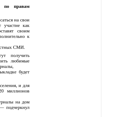
 по правам 
аться на свои 
 участие как 
тавят своим 
олнительно к 
естных СМИ.
ут получить 
ить любимые 
рналы,

кладке будет 
еления, и для 
0 миллионов 
рналы на дом 
— подчеркнул 