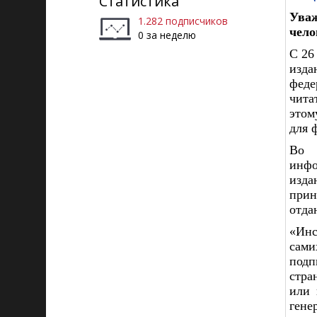
Статистика
Ува
1.282 подписчиков
чело
0 за неделю
С 26
изда
феде
чита
этом
для 
Во 
инфо
изда
прин
отда
«Инс
сами
подп
стра
или 
гене