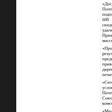
«Дос
Поч
подп
600 
скид
уда
Прим
масс
«Про
резу
пред
прив
дире
печа
«Сег
усло
Почт
Союз
комс
«Мы 