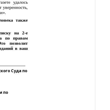
зете удалось 
 уверенность, 
и».
овека также 
иску на 2-е 
а по правам 
о позволит 
зданий в ваш 
кого Суда по
и по