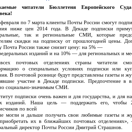
жаемые читатели Бюллетеня Европейского Суда
века!
 февраля по 7 марта клиенты Почты России смогут подпис
ния ниже цен 2014 года. В Декаде подписки примут
ральные, так и региональные СМИ, которые предос
телям скидки на подписку от прошлогодней цены. Доп
у Почта России также снизит цену: на 5% —

федеральных изданий и на 10% — для региональных и м
всех почтовых отделениях страны читатели смог
рмацию о специальных условиях подписки или куп
ния. В почтовой рознице будут представлены газеты и жу
явшие участие в Декаде подписки. Предпочтение в вы
но социально-значимым СМИ.
титут подписки очень важен и для государства, и для нас
х изданий. Наша цель — поддержать его, чтобы 2
исчиков по всей

не могли и дальше получать свои любимые газеты и жу
приобретать их в ближайших почтовых отделениях», 
ральный директор Почты России Дмитрий Страшнов.