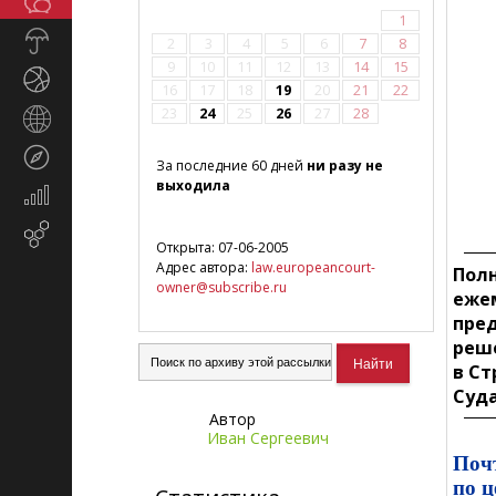
Общество
СМИ
1
Прогноз
2
3
4
5
6
7
8
погоды
9
10
11
12
13
14
15
Спорт
16
17
18
19
20
21
22
23
24
25
26
27
28
Страны
и
Туризм
регионы
За последние 60 дней
ни разу не
выходила
Экономика
и
Email-
финансы
Открыта: 07-06-2005
маркетинг
Адрес автора:
law.europeancourt-
Полн
owner@subscribe.ru
ежем
пред
реше
в Ст
Суда
Автор
Иван Сергеевич
Почт
по ц