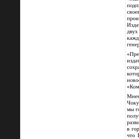
подп
свое
прои
Изда
двух
каж
гене
«Пре
изда
сохр
кото
ново
«Ком
Мнен
Чоку
мы г
полу
разв
в го
что 