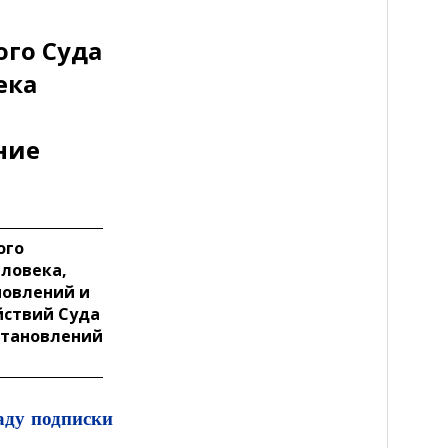
ого Суда
ека
ние
ого
еловека,
новлений и
йствий Суда
остановлений
ду подписки 