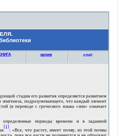
ЕЛЯ.
 библиотеки
КНИГА
архив
e-mail
дующей стадии его развития определяется развитием
 эпигенеза, подразумевающего, что каждый элемент
ей (в переводе с греческого языка «эпи» означает
 определенные периоды времени и в заданной
[1]
ак
: «Все, что растет, имеет почву, из этой почвы
роста, пока все части не поднимутся и не образуют