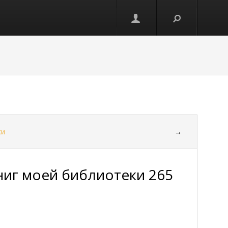
ки
→
книг моей библиотеки 265