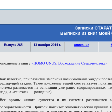
Записки СТАРАТ
Выписки из книг моей
Выпуск
265
13 ноября 2014 г.
описание
ополнение в книгу
«
HOMO
UNUS
. Восхождение Сверхчеловека».
Как известно, при развитии эмбриона возникновение каждой после
редыдущей стадии. Такое положение вещей соответствует понятию
истемы развивается на основании уже ранее сформированных част
над», а «генезис» — рождение).
Все органы живого существа и их системы развиваются в
оследовательности. Эриксон поясняет эпигенетический принцип т
однимаются отдельные части, каждая из которых имеет свой срок 