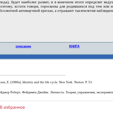
лода), будет наиболее развит, и в конечном итоге определит вед
оэтому, кстати говоря, гороскопы для родившихся под тем или и
бсолютной антинаучной ересью, а отражают тысячелетия наблюден
описание
КНИГА
kson, E. (1980a). Identity and the life cycle. New York: Norton. P. 53.
ейджер
Роберт
,
Фейдимен
Джеймс
.
Личность. Теории, упражнения, эксперимент
В избранное