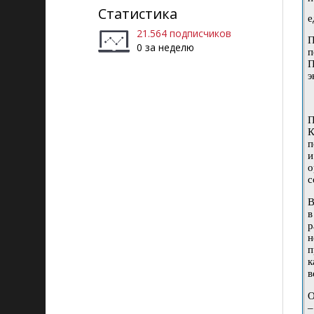
Статистика
е
21.564 подписчиков
П
0 за неделю
п
П
э
П
К
п
и
о
с
В
в
р
н
п
к
в
О
–