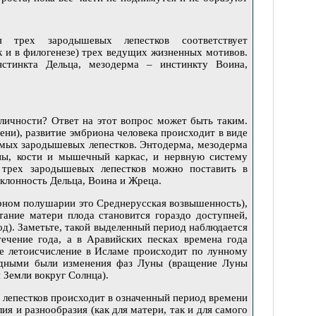
я трех зародышевых лепестков соответствует
ак и в филогенезе) трех ведущих жизненных
мотивов.
стинкта Дельца, мезодерма – инстинкту Воина,
личности? Ответ на этот вопрос может быть таким.
ени), развитие эмбриона человека происходит в виде
аемых зародышевых лепестков. Э
нтодерма, мезодерма
ганы, кости и мышечный каркас, и нервную систему
 трех зародышевых лепестков можно поставить в
склонность Дельца, Воина и Жреца.
ерном полушарии это Среднерусская возвышенность),
тание матери плода становится гораздо доступней,
од). Заметьте, такой выделенный период наблюдается
течение года, а в Аравийских песках времена года
не летоисчисление в Исламе происходит по лунному
идными были изменения фаз Луны (вращение Луны
 Земли вокруг Солнца).
 лепестков происходит в означенный период времени
ия и разнообразия (как для матери, так и для самого