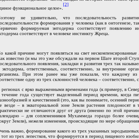
[2]
диное функциональное целое».
оэтому не удивительно, что последовательность развити
оследовательности формирования у человека (как в онтогенезе, т
ервично формируемая энтодерма соответствует появлению ин
ктодерма соответствует в человеке инстинкту Жреца.
о какой причине могут появляться на свет нескомпенсированные 
ак известно (и мы это уже обсуждали на первом Шаге второй Ступ
оследовательного появления, закладки и развития трех так назыв
 эктодерма
, ответственных, соответственно, за внутренние ор
рганизма. При этом ранее мы уже показали, что каждому из
оответствие одну из трех склонностей человека – соответственно, 
 регионах с ярко выраженными временами года (к примеру, в Сев
 течение года существует выделенный период времени, когда пи
азнообразней и качественней (это, как вы понимаете, осенний пери
е везде – в экваториальной зоне Земли растения плодоносят в 
рактически не отличаются друг от друга (именно по этой причи
алендарю – для соплеменников Мухаммеда гораздо более очев
округ Земли), нежели изменения, происходящие по мере обращения
чень важно, формирование какого из трех указанных зародышевых
 тот из трех лепестков, что формируется в период пищевого изобил