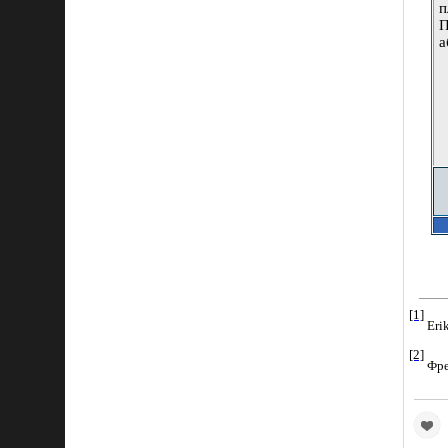
п
П
а
[1]
Eri
[2]
Фр