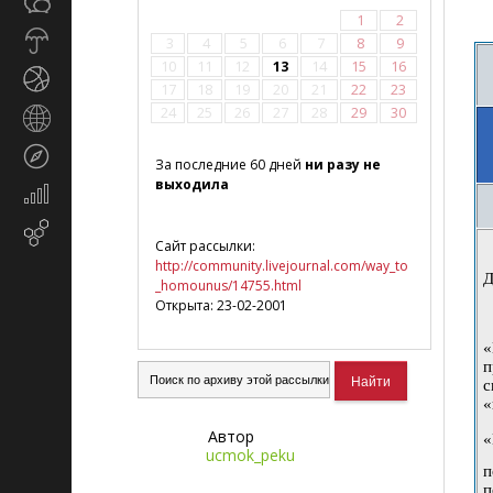
Общество
СМИ
1
2
Прогноз
3
4
5
6
7
8
9
погоды
10
11
12
13
14
15
16
Спорт
17
18
19
20
21
22
23
24
25
26
27
28
29
30
Страны
и
Туризм
регионы
За последние 60 дней
ни разу не
выходила
Экономика
и
Email-
финансы
Сайт рассылки:
маркетинг
http://community.livejournal.com/way_to
Д
_homounus/14755.html
Открыта: 23-02-2001
«
п
с
«
Автор
«
ucmok_peku
п
п