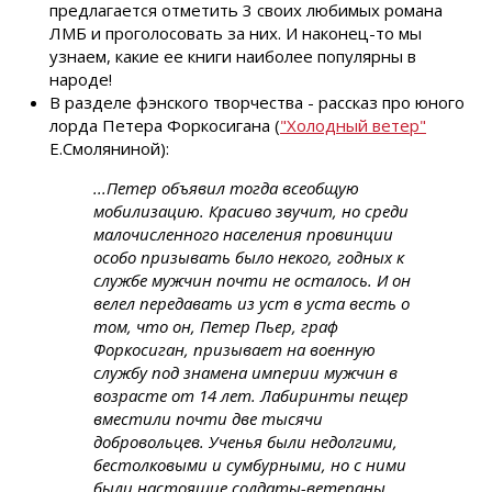
предлагается отметить 3 своих любимых романа
ЛМБ и проголосовать за них. И наконец-то мы
узнаем, какие ее книги наиболее популярны в
народе!
В разделе фэнского творчества - рассказ про юного
лорда Петера Форкосигана (
"Холодный ветер"
Е.Смоляниной):
...Петер объявил тогда всеобщую
мобилизацию. Красиво звучит, но среди
малочисленного населения провинции
особо призывать было некого, годных к
службе мужчин почти не осталось. И он
велел передавать из уст в уста весть о
том, что он, Петер Пьер, граф
Форкосиган, призывает на военную
службу под знамена империи мужчин в
возрасте от 14 лет. Лабиринты пещер
вместили почти две тысячи
добровольцев. Ученья были недолгими,
бестолковыми и сумбурными, но с ними
были настоящие солдаты-ветераны,