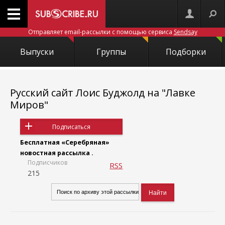
Отправляет email-рассылки с помощью сервиса
Sendsay
Выпуски
Группы
Подборки
Русский сайт Лоис Буджолд на "Лавке
Миров"
Подписаться
Бесплатная «Серебряная»
новостная рассылка .
Подписчиков
RSS
215