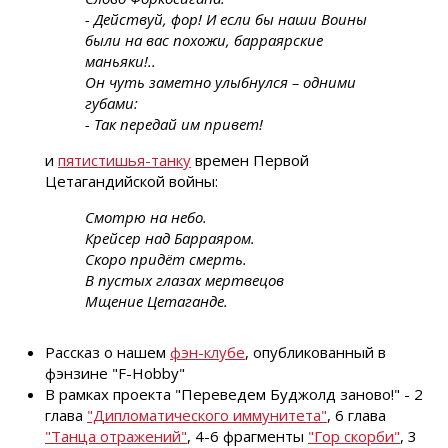
- Действуй, фор! И если бы наши Воины
были на вас похожи, барраярские
маньяки!..
Он чуть заметно улыбнулся – одними
губами:
- Так передай им привет!
и
пятистишья-танку
времен Первой
Цетагандийской войны:
Смотрю на небо.
Крейсер над Барраяром.
Скоро придёт смерть.
В пустых глазах мертвецов
Мщение Цетаганде.
Рассказ о нашем
фэн-клубе
, опубликованный в
фэнзине "F-Hobby"
В рамках проекта "Переведем Буджолд заново!" - 2
глава
"Дипломатического иммунитета"
, 6 глава
"Танца отражений"
, 4-6 фрагменты
"Гор скорби"
, 3