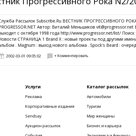
стник Прогрессивного Рока N2/
Служба Рассылок Subscribe.Ru ВЕСТНИК ПРОГРЕССИВНОГО РО
PROGRESSOR.NET Автор: Виталий Меньшиков vit@progressor.net 
выходит с октября 1998 года http://www.progressor.net/list/ Поис
Новости СТРАНИЦА 1 Brand X : новые проекты под другими именами
альбом . Magnum : выход нового альбома . Spock's Beard : очеред
+ Комментировать
2002-03-01 09:05:02
Услуги
Каталог рассылок
Реклама
Автомобили
+
Корпоративные издания
Туризм
Sendsay
Мир женщины
Аукцион рассылок
Бизнес и карьера
События
Экономика и финансы