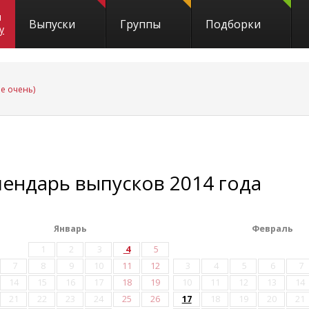
и
Выпуски
Группы
Подборки
y
не очень)
лендарь выпусков 2014 года
Январь
Февраль
1
2
3
4
5
7
8
9
10
11
12
3
4
5
6
7
14
15
16
17
18
19
10
11
12
13
14
21
22
23
24
25
26
17
18
19
20
21