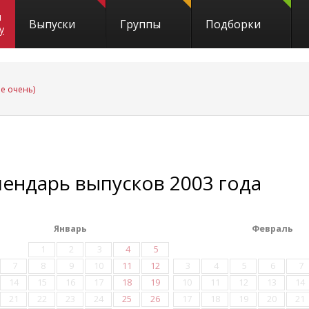
и
Выпуски
Группы
Подборки
y
не очень)
лендарь выпусков 2003 года
Январь
Февраль
1
2
3
4
5
7
8
9
10
11
12
3
4
5
6
7
14
15
16
17
18
19
10
11
12
13
14
21
22
23
24
25
26
17
18
19
20
21