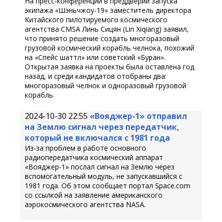
На пресс-конференции в преддверии запуска
экипажа «Шэньчжоу-19» заместитель директора
Китайского пилотируемого космического
агентства CMSA Линь Сицян (Lin Xiqiang) заявил,
что принято решение создать многоразовый
грузовой космический корабль челнока, похожий
на «Спейс шаттл» или советский «Буран».
Открытая заявка на проекты была оставлена год
назад, и среди кандидатов отобраны два:
многоразовый челнок и одноразовый грузовой
корабль.
2024-10-30 22:55
«Вояджер-1» отправил
на Землю сигнал через передатчик,
который не включался с 1981 года
Из-за проблем в работе основного
радиопередатчика космический аппарат
«Вояджер-1» послал сигнал на Землю через
вспомогательный модуль, не запускавшийся с
1981 года. Об этом сообщает портал Space.com
со ссылкой на заявление американского
аэрокосмического агентства NASA.