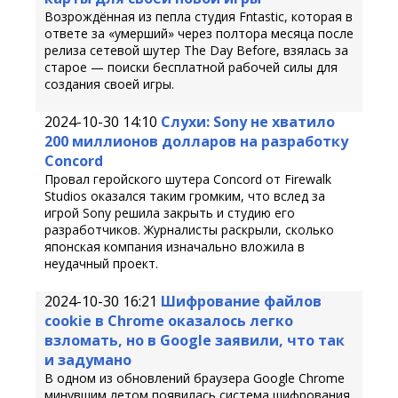
Возрождённая из пепла студия Fntastic, которая в
ответе за «умерший» через полтора месяца после
релиза сетевой шутер The Day Before, взялась за
старое — поиски бесплатной рабочей силы для
создания своей игры.
2024-10-30 14:10
Слухи: Sony не хватило
200 миллионов долларов на разработку
Concord
Провал геройского шутера Concord от Firewalk
Studios оказался таким громким, что вслед за
игрой Sony решила закрыть и студию его
разработчиков. Журналисты раскрыли, сколько
японская компания изначально вложила в
неудачный проект.
2024-10-30 16:21
Шифрование файлов
cookie в Chrome оказалось легко
взломать, но в Google заявили, что так
и задумано
В одном из обновлений браузера Google Chrome
минувшим летом появилась система шифрования