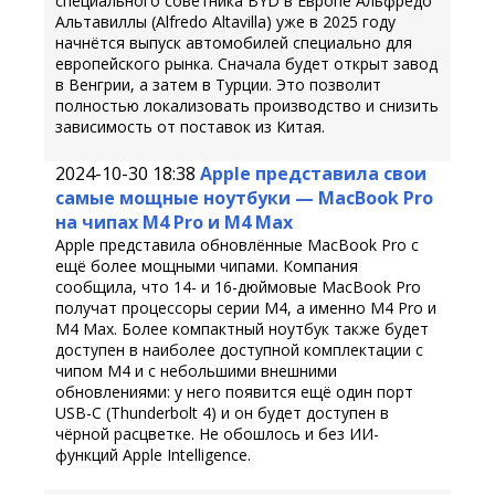
специального советника BYD в Европе Альфредо
Альтавиллы (Alfredo Altavilla) уже в 2025 году
начнётся выпуск автомобилей специально для
европейского рынка. Сначала будет открыт завод
в Венгрии, а затем в Турции. Это позволит
полностью локализовать производство и снизить
зависимость от поставок из Китая.
2024-10-30 18:38
Apple представила свои
самые мощные ноутбуки — MacBook Pro
на чипах M4 Pro и M4 Max
Apple представила обновлённые MacBook Pro с
ещё более мощными чипами. Компания
сообщила, что 14- и 16-дюймовые MacBook Pro
получат процессоры серии M4, а именно M4 Pro и
M4 Max. Более компактный ноутбук также будет
доступен в наиболее доступной комплектации с
чипом M4 и с небольшими внешними
обновлениями: у него появится ещё один порт
USB-C (Thunderbolt 4) и он будет доступен в
чёрной расцветке. Не обошлось и без ИИ-
функций Apple Intelligence.