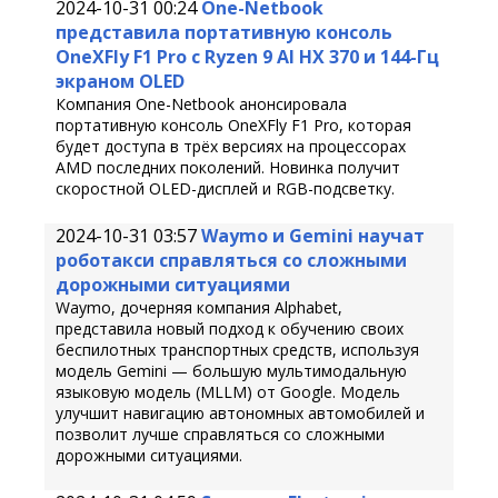
2024-10-31 00:24
One-Netbook
представила портативную консоль
OneXFly F1 Pro с Ryzen 9 AI HX 370 и 144-Гц
экраном OLED
Компания One-Netbook анонсировала
портативную консоль OneXFly F1 Pro, которая
будет доступа в трёх версиях на процессорах
AMD последних поколений. Новинка получит
скоростной OLED-дисплей и RGB-подсветку.
2024-10-31 03:57
Waymo и Gemini научат
роботакси справляться со сложными
дорожными ситуациями
Waymo, дочерняя компания Alphabet,
представила новый подход к обучению своих
беспилотных транспортных средств, используя
модель Gemini — большую мультимодальную
языковую модель (MLLM) от Google. Модель
улучшит навигацию автономных автомобилей и
позволит лучше справляться со сложными
дорожными ситуациями.