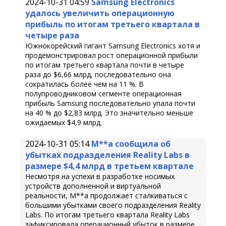
2024-10-31 04:59
Samsung Electronics
удалось увеличить операционную
прибыль по итогам третьего квартала в
четыре раза
Южнокорейский гигант Samsung Electronics хотя и
продемонстрировал рост операционной прибыли
по итогам третьего квартала почти в четыре
раза до $6,66 млрд, последовательно она
сократилась более чем на 11 %. В
полупроводниковом сегменте операционная
прибыль Samsung последовательно упала почти
на 40 % до $2,83 млрд. Это значительно меньше
ожидаемых $4,9 млрд.
2024-10-31 05:14
M**a сообщила об
убытках подразделения Reality Labs в
размере $4,4 млрд в третьем квартале
Несмотря на успехи в разработке носимых
устройств дополненной и виртуальной
реальности, M**a продолжает сталкиваться с
большими убытками своего подразделения Reality
Labs. По итогам третьего квартала Reality Labs
зафиксировала операционный убыток в размере