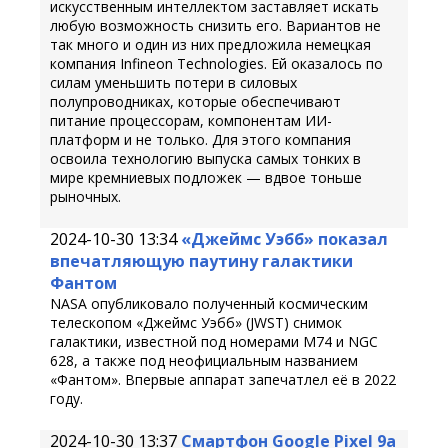
искусственным интеллектом заставляет искать
любую возможность снизить его. Вариантов не
так много и один из них предложила немецкая
компания Infineon Technologies. Ей оказалось по
силам уменьшить потери в силовых
полупроводниках, которые обеспечивают
питание процессорам, компонентам ИИ-
платформ и не только. Для этого компания
освоила технологию выпуска самых тонких в
мире кремниевых подложек — вдвое тоньше
рыночных.
2024-10-30 13:34
«Джеймс Уэбб» показал
впечатляющую паутину галактики
Фантом
NASA опубликовало полученный космическим
телескопом «Джеймс Уэбб» (JWST) снимок
галактики, известной под номерами M74 и NGC
628, а также под неофициальным названием
«Фантом». Впервые аппарат запечатлел её в 2022
году.
2024-10-30 13:37
Смартфон Google Pixel 9a