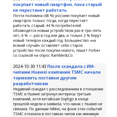
покупает новый смартфон, пока старый
не перестанет работать
Почти половина (48 %) россиян покупает новый
смартфон только тогда, когда перестаёт
работать старый; 44 % потребителей
обзаводятся новым устройством раз в три–пять
лет, 6 % — раз в год или два, и только 2 % берут
новый телефон каждый год. Большинство «на
всякий случай» оставляет себе старое
устройство после покупки нового, пишет Forbes
со ссылкой на опрос Rambler&Co.
2024-10-30 11:43
После скандала с ИИ-
чипами Huawei компания TSMC начала
тормозить поставки другим
разработчикам
Недавний скандал с расследованием в отношении
TSMC и Huawei затронул интересы третьих
компаний, хотя китайская Sophgo в конце
прошлой недели и заявила, что никак с Huawei не
связана. По данным Nikkei, на фоне этих событий
TSMC отказала в поставках чипов как минимум