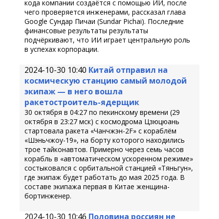
кода компании создаётся с помощью ИИ, после
чего проверяется инженерами, рассказал глава
Google Сундар Пичаи (Sundar Pichai). Последние
финансовые результаты результаты
подчёркивают, что ИИ играет центральную роль
в успехах корпорации.
2024-10-30 10:40
Китай отправил на
космическую станцию самый молодой
экипаж — в него вошла
ракетостроитель-ядерщик
30 октября в 04:27 по пекинскому времени (29
октября в 23:27 мск) с космодрома Цзюцюань
стартовала ракета «Чанчжэн-2F» с кораблём
«Шэньчжоу-19», на борту которого находились
трое тайконавтов. Примерно через семь часов
корабль в «автоматическом ускоренном режиме»
состыковался с орбитальной станцией «Тяньгун»,
где экипаж будет работать до мая 2025 года. В
составе экипажа первая в Китае женщина-
бортинженер.
2024-10-30 10:46
Половина россиян не