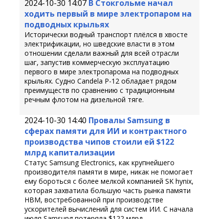
2024-10-30 14:07
В Стокгольме начал
ходить первый в мире электропаром на
подводных крыльях
Исторически водный транспорт плёлся в хвосте
электрификации, но шведские власти в этом
отношении сделали важный для всей отрасли
шаг, запустив коммерческую эксплуатацию
первого в мире электропарома на подводных
крыльях. Судно Candela P-12 обладает рядом
преимуществ по сравнению с традиционным
речным флотом на дизельной тяге.
2024-10-30 14:40
Провалы Samsung в
сферах памяти для ИИ и контрактного
производства чипов стоили ей $122
млрд капитализации
Статус Samsung Electronics, как крупнейшего
производителя памяти в мире, никак не помогает
ему бороться с более мелкой компанией SK hynix,
которая захватила большую часть рынка памяти
HBM, востребованной при производстве
ускорителей вычислений для систем ИИ. С начала
июля Samsung потеряла $122 млрд