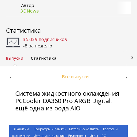
Автор
3DNews
Статистика
35.039 подписчиков
-8 за неделю
Выпуски
Статистика
Все выпуски
←
→
Система жидкостного охлаждения
PCCooler DA360 Pro ARGB Digital:
ещё одна из рода AiO
Аналитика
Процессоры и память
Материнские платы
Корпуса и
охлаждение
Источники питания
Видеокарты
Игры
ПО