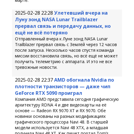
марте.
2025-02-28 22:28
Улетевший вчера на
Луну зонд NASA Lunar Trailblazer
прервал связь и передачу данных, но
ещё не всё потеряно
Отправленный вчера к Луне зонд NASA Lunar
Trailblazer прервал связь с Землёй через 12 часов
после запуска. Несколько часов спустя команда
миссии восстановила связь, но всё ещё не может
получить телеметрию с аппарата. И это не все
тревожные новости.
2025-02-28 22:37
AMD обогнала Nvidia по
плотности транзисторов — даже чип
GeForce RTX 5090 проиграл
Компания AMD представила сегодня графическую
архитектуру RDNA 4 и две видеокарты на её
основе — Radeon RX 9070 XT и RX 9070. Обе
новинки основаны на разных модификациях
графического процессора Navi 48. В старшей
модели используется Navi 48 XTX, а младшая
получила Navi 48 XT. Как пишет портал Tom’s