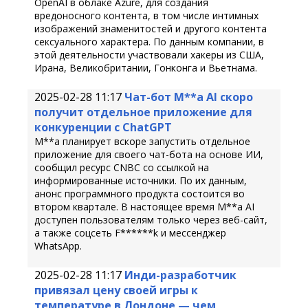
OpenAI в облаке Azure, для создания
вредоносного контента, в том числе интимных
изображений знаменитостей и другого контента
сексуального характера. По данным компании, в
этой деятельности участвовали хакеры из США,
Ирана, Великобритании, Гонконга и Вьетнама.
2025-02-28 11:17
Чат-бот M**a AI скоро
получит отдельное приложение для
конкуренции с ChatGPT
M**a планирует вскоре запустить отдельное
приложение для своего чат-бота на основе ИИ,
сообщил ресурс CNBC со ссылкой на
информированные источники. По их данным,
анонс программного продукта состоится во
втором квартале. В настоящее время M**a AI
доступен пользователям только через веб-сайт,
а также соцсеть F******k и мессенджер
WhatsApp.
2025-02-28 11:17
Инди-разработчик
привязал цену своей игры к
температуре в Лондоне — чем