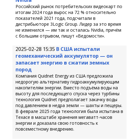
Nvidia
Российский рынок потребительских видеокарт по
итогам 2024 года вырос на 72 % относительно
показателей 2021 года, подсчитали в
дистрибьюторе 3Logic Group. Лидер за это время
не изменился — им так и осталась Nvidia, причём
с большим отрывом, пишут «Ведомости».
2025-02-28 15:35
В США испытали
геомеханический аккумулятор — он
запасает энергию в сжатии земных
пород
Компания Quidnet Energy из США предложила
недорогую альтернативу гидроаккумулирующим
накопителям энергии. Вместо подъёма воды на
высоту для последующего спуска через турбины
технология Quidnet предполагает закачку воды
под давлением в недра земли — шахты и пещеры.
В феврале 2025 года технология была испытана в
Техасе в масштабе хранения мегаватт-часов
энергии и доказала свою готовность к
повсеместному внедрению.