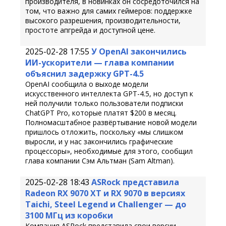
производителя, в новинках он сосредоточился на
том, что важно для самих геймеров: поддержке
высокого разрешения, производительности,
простоте апгрейда и доступной цене.
2025-02-28 17:55
У OpenAI закончились
ИИ-ускорители — глава компании
объяснил задержку GPT-4.5
OpenAI сообщила о выходе модели
искусственного интеллекта GPT-4.5, но доступ к
ней получили только пользователи подписки
ChatGPT Pro, которые платят $200 в месяц.
Полномасштабное развёртывание новой модели
пришлось отложить, поскольку «мы слишком
выросли, и у нас закончились графические
процессоры», необходимые для этого, сообщил
глава компании Сэм Альтман (Sam Altman).
2025-02-28 18:43
ASRock представила
Radeon RX 9070 XT и RX 9070 в версиях
Taichi, Steel Legend и Challenger — до
3100 МГц из коробки
Компания ASRock представила свои версии