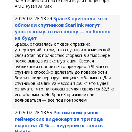
на материнской плате память для процессора
AMD Ryzen AI Max.
2025-02-28 13:29
SpaceX признала, что
обломки спутников Starlink могут
упасть кому-то на голову — но больно
не будет
SpaceX отказалась от своих прежних
утверждений о том, что спутники космической
связи Starlink полностью сгорают в атмосфере
после вывода из эксплуатации. Свежая
публикация говорит, что примерно 5 % массы
спутника способно долететь до поверхности
Земли в виде неразрушающихся обломков. Для
спутников Starlink V2 массой 1250 кг это будет
означать, что на головы землян свалятся 62,5 кг
его обломков. Но SpaceX призывает не
волноваться — всё под контролем!
2025-02-28 13:55
Российский рынок
геймерских видеокарт за три года
вырос на 70 % — лидером осталась