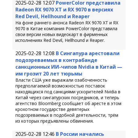
2025-02-28 12:07
PowerColor представила
Radeon RX 9070 XT и RX 9070 в версиях
Red Devil, Hellhound и Reaper
На фоне раннего анонса Radeon RX 9070 XT и RX
9070 в Китае компания PowerColor представила
свои версии новых видеокарт в фирменных
исполнениях Red Devil, Hellhound и Reaper.
2025-02-28 12:08
В Сингапура арестовали
подозреваемых в контрабанде
санкционных ИИ-чипов Nvidia в Китай —
им грозит 20 лет тюрьмы
Власти США уже выражали озабоченность
предполагаемой возможностью поставок
находящихся под санкциями ускорителей Nvidia в
Китай через сингапурских посредников, и теперь
агентство Bloomberg сообщает об аресте в этом
крохотном государстве девятерых
подозреваемых в подобной деятельности, трём
из которых предъявлены обвинения.
2025-02-28 12:46
В России начались