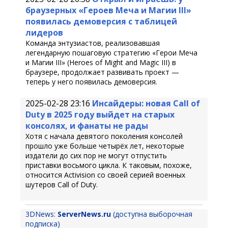
браузерных «Героев Меча и Магии III»
появилась демоверсия с таблицей
лидеров
Команда энтузиастов, реализовавшая
легендарную пошаговую стратегию «Герои Меча
и Магии III» (Heroes of Might and Magic III) в
браузере, продолжает развивать проект —
теперь у него появилась демоверсия.
2025-02-28 23:16
Инсайдеры: новая Call of
Duty в 2025 году выйдет на старых
консолях, и фанаты не рады
Хотя с начала девятого поколения консолей
прошло уже больше четырёх лет, некоторые
издатели до сих пор не могут отпустить
приставки восьмого цикла. К таковым, похоже,
относится Activision со своей серией военных
шутеров Call of Duty.
3DNews:
ServerNews.ru
(доступна выборочная
подписка)