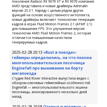
поколения Radeon RX 9070 XT и RX 9070 компания
AMD представила и новые драйверы Adrenalin
версии 25.3.1. Наряду с целым рядом других
функций на основе искусственного интеллекта,
новые драйверы включают технологию генерации
кадров в играх Fluid Motion Frames 2.1 (AFMF 2.1)
для повышения FPS. Это улучшенная версия
технологии AMD Fluid Motion Frames 2, которая
отличается повышенным качеством
генерируемых кадров.
2025-02-28 20:13
«Rust в поезде»:
геймеры определились, на что похожа
многопользовательская песочница
Enginefall про выживание на борту
мегапоезда
Студия Red Rover Interactive выпустила видео с
обзором ключевых геймплейных особенностей
Enginefall — многопользовательского экшена-
песочницы, анонсированного несколько дней
назад.
2025-02-28 20:58
Открыл и играешь: у