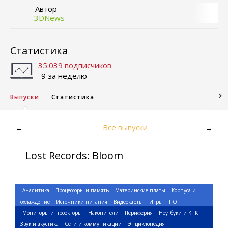
Автор
3DNews
Статистика
35.039 подписчиков
-9 за неделю
Выпуски
Статистика
Все выпуски
←
→
Lost Records: Bloom
Аналитика
Процессоры и память
Материнские платы
Корпуса и
охлаждение
Источники питания
Видеокарты
Игры
ПО
Мониторы и проекторы
Накопители
Периферия
Ноутбуки и КПК
Звук и акустика
Сети и коммуникации
Энциклопедия