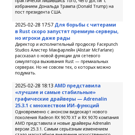
практически лишившись того, чего достиг с
избранием Дональда Трампа (Donald Trump) на
пост президента США.
2025-02-28 17:57
Для борьбы с читерами
в Rust скоро запустят премиум-серверы,
но игроки даже рады
Директор и исполнительный продюсер Facepunch
Studios Алистер Макфарлейн (Alistair McFarlane)
рассказал о новой функции для сетевого
симулятора выживания Rust — премиальных
серверах. Но не совсем тех, о которых можно
подумать.
2025-02-28 18:13
AMD представила
«лучшие и самые стабильные»
графические драйверы — Adrenalin
25.3.1 с множеством ИИ-функций
Одновременно с анонсом видеокарт нового
поколения Radeon RX 9070 XT и RX 9070 компания
AMD представила и новые драйверы Adrenalin
версии 25.3.1. Самым серьёзным изменением
стало масштабное внедрение искусственного