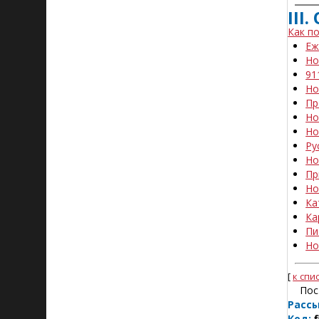
III
Как п
Еж
Но
91
Но
Пр
Но
Но
Ру
Но
Пр
Но
Ка
Ка
Пи
Но
[
к спи
Пос
Рассы
Код:
f