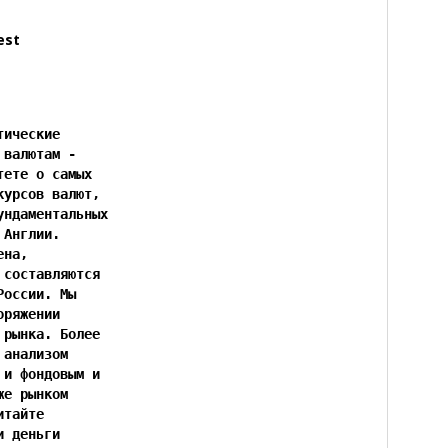
est
ические

валютам -

ете о самых

урсов валют,

ндаментальных

Англии.

на,

составляются

оссии. Мы

ряжении

рынка. Более

анализом

и фондовым и

е рынком

тайте

 деньги
