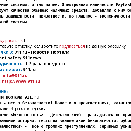
жные системы, и так далее. Электронная наличность PayCash
руют качества обычных наличных средств, добавляя к ним бо
нь защищенности, приватности, но главное - экономичности 
жной системы.

ску рассылок
]
тавьте отметку, если хотите
подписаться
на данную рассылку
лка 3:
911.ru - Новости Портала
net.safety.911news
одичность:
1-2 раза в неделю
ас пишет:
911.ru
:
info@911.ru
:
http://www.911.ru
ние:
сти портала 911.ru

u - все о безопасности! Новости о происшествиях, катастро
нале 4 раза в сутки.

деле <Безопасность> - Детектив клуб - разгадываем не прид
нальные истории, тесты на знание азов безопасности, рубри
налистики> -  всё о громких преступлениях, серийных убийц