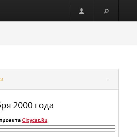
ки
→
бря 2000 года
проекта
Citycat.Ru