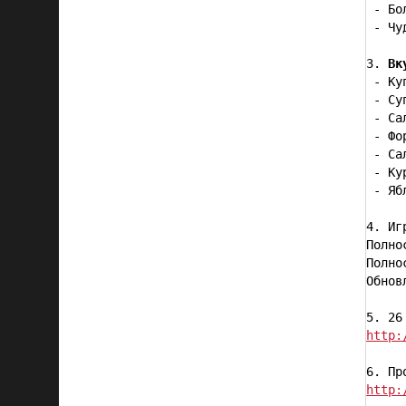
 - Бо
 - Чу
3. 
Вк
 - Ку
 - Су
 - Са
 - Фо
 - Са
 - Ку
 - Яб
4. Иг
Полно
Полно
Обнов
5. 26
http:
6. Пр
http: