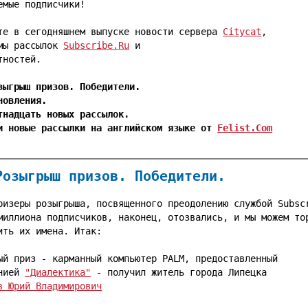
емые подписчики!

те в сегодняшнем выпуске новости сервера 
Citycat
,

мы рассылок 
Subscribe.Ru
 и

тностей.

зыгрыш призов. Победители.
новления.
тнадцать новых рассылок.
и новые рассылки на английском языке от 
Felist.Com
Розыгрыш призов. Победители.
ризеры розыгрыша, посвященного преодолению службой Subscr
миллиона подписчиков, наконец, отозвались, и мы можем тор
ить их имена. Итак:

ый приз - карманный компьютер PALM, предоставленный

нией 
"Диалектика"
в Юрий Владимирович