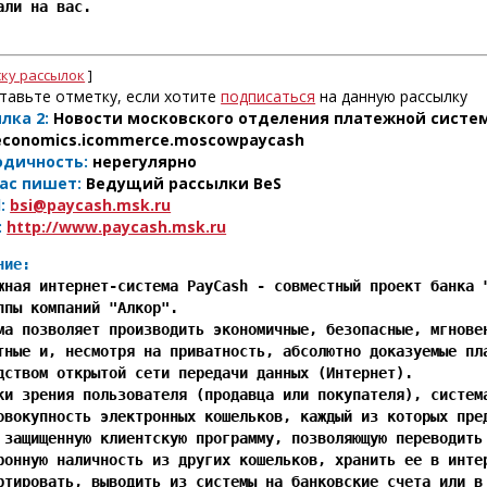
али на вас.

ску рассылок
]
тавьте отметку, если хотите
подписаться
на данную рассылку
лка 2:
Новости московского отделения платежной систе
conomics.icommerce.moscowpaycash
одичность:
нерегулярно
ас пишет:
Ведущий рассылки BeS
:
bsi@paycash.msk.ru
:
http://www.paycash.msk.ru
ние:
ежная интернет-система PayCash - совместный проект банка "
ппы компаний "Алкор".

ма позволяет производить экономичные, безопасные, мгновен
тные и, несмотря на приватность, абсолютно доказуемые пла
дством открытой сети передачи данных (Интернет).

ки зрения пользователя (продавца или покупателя), система
овокупность электронных кошельков, каждый из которых пред
 защищенную клиентскую программу, позволяющую переводить 
ронную наличность из других кошельков, хранить ее в интер
ртировать, выводить из системы на банковские счета или в 