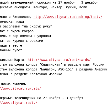
льшой еженедельный гороскоп на 27 ноября - 3 декабря

десатые анекдоты. Кенгуру, нектар, кукиш, волк

усно
 и Ежедневно, 
http://www.citycat.ru/cooking/tasty/
печеская каша

п фасолевый "на скорую руку"

лат с сыром Рокфор

рель с картофелем и укропом

лат из курицы с орехами

рица в тесте

лочный рулет

ральные 
Карты
, 
http://www.citycat.ru/rest/cards/
стью выложена колода "Славянская" в разделе карт России

стью выложена колода "Балатон, ASC-151" в разделе Америка
ления в разделе Карточная мозаика

 новых 
кошечек
//www.citycat.ru/cats/
ограмма 
телевидения
//www.citycat.ru/tv/