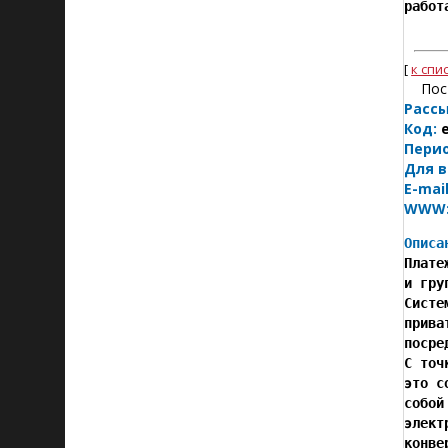
работ
[
к спи
Пос
Рассы
Код:
e
Пери
Для в
E-mail
WWW
Описа

Плат
и гру
Систе
прива
посре
С точ
это с
собой
элект
конве