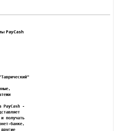
мы PayCash
Таврический"

ные,

тежи

 PayCash -

ставляет

и получать

нет-банке,

другие
