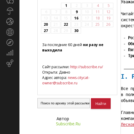
Общество
СМИ
Уважа
1
2
3
4
5
Прогноз
6
7
8
9
10
11
12
Читай
погоды
13
14
15
16
17
18
19
систе
Спорт
20
21
22
23
24
25
26
окрес
27
28
29
30
Страны
и
 - 
Ро
Туризм
регионы
 - 
Об
За последние 60 дней
ни разу не
 - 
Пя
выходила
Экономика
 - 
Тр
и
Email-
финансы
Сайт рассылки:
http://subscribe.ru/
маркетинг
Открыта: Давно
I. 
Адрес автора:
news.citycat-
owner@subscribe.ru
Все п
в пол
объяв
Главн
Автор
компа
Subscribe.Ru
Леско