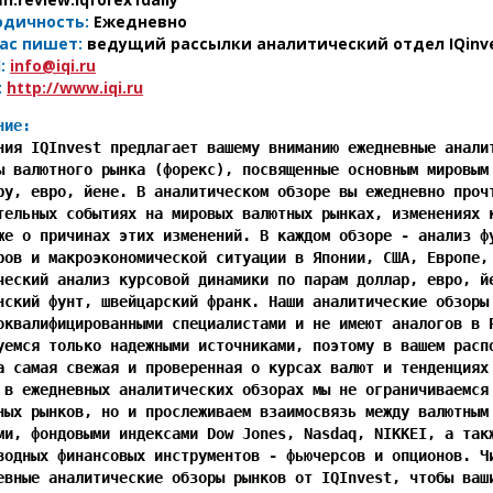
одичность:
Ежедневно
ас пишет:
ведущий рассылки аналитический отдел IQinv
:
info@iqi.ru
:
http://www.iqi.ru
ние:
ания IQInvest предлагает вашему вниманию ежедневные аналит
ы валютного рынка (форекс), посвященные основным мировым 
ру, евро, йене. В аналитическом обзоре вы ежедневно прочт
тельных событиях на мировых валютных рынках, изменениях к
же о причинах этих изменений. В каждом обзоре - анализ фу
ров и макроэкономической ситуации в Японии, США, Европе, 
ческий анализ курсовой динамики по парам доллар, евро, йе
нский фунт, швейцарский франк. Наши аналитические обзоры 
оквалифицированными специалистами и не имеют аналогов в Р
уемся только надежными источниками, поэтому в вашем распо
а самая свежая и проверенная о курсах валют и тенденциях 
 в ежедневных аналитических обзорах мы не ограничиваемся 
ных рынков, но и прослеживаем взаимосвязь между валютным 
ми, фондовыми индексами Dow Jones, Nasdaq, NIKKEI, а такж
водных финансовых инструментов - фьючерсов и опционов. Чи
евные аналитические обзоры рынков от IQInvest, чтобы ваши