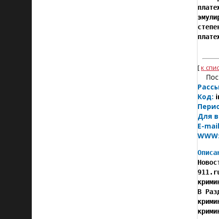
плате
эмули
степе
плате
[
к спи
Пос
Рассы
Код:
i
Пери
Для в
E-mail
WWW
Описа

Ново
911.r
крими
В Раз
крими
крими