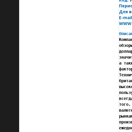
Пери
Для в
E-mail
WWW
Описа

Комп
обзор
долла
значи
а так
факто
Техни
брита
высок
польз
всегд
того,
валют
рынка
произ
ежедн