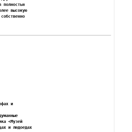
 полностью

лее высокую

собственно

фах и

уманные

ка <Музей

ах и людоедах
