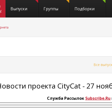
и
Выпуски
Группы
Подборки
y
рнета
←
Все выпус
Новости проекта CityCat - 27 ноя
Служба Рассылок
Subscribe.Ru