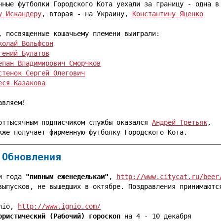
у Искандеру
, вторая - на Украину, 
Константину Яценко
, посвященные кошачьему племени выиграли:

колай Вольфсон
гений Булатов
епан Владимирович Сморчков
стенок Сергей Олегович
еся Казакова
авляем!

оттысячным подписчиком службы оказался 
Андрей Третьяк
,

 Обновления
и года 
"пивным еженеделькам"
, 
http://www.citycat.ru/beer
выпусков, не вышедших в октябре. Поздравления принимаются
nio, 
http://www.ignio.com/
ористический (Рабочий) гороскоп
 на 4 - 10 декабря
