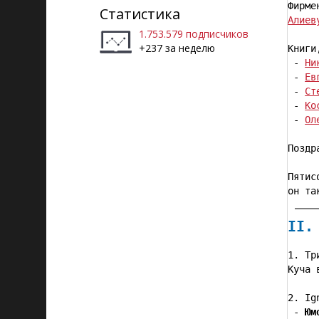
Статистика
Алиев
1.753.579 подписчиков
+237 за неделю
Книги
 - 
Ни
 - 
Ев
 - 
Ст
 - 
Ко
 - 
Ол
Поздр
Пятис
II.
1. Тр
Куча 
2. Ig
 - 
Юм