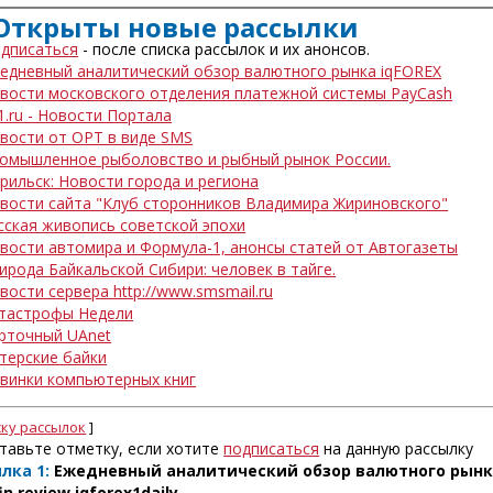
. Открыты новые рассылки
одписаться
- после списка рассылок и их анонсов.
едневный аналитический обзор валютного рынка iqFOREX
вости московского отделения платежной системы PayCash
1.ru - Новости Портала
вости от ОРТ в виде SMS
омышленное рыболовство и рыбный рынок России.
рильск: Новости города и региона
вости сайта "Клуб сторонников Владимира Жириновского"
сская живопись советской эпохи
вости автомира и Формула-1, анонсы статей от Автогазеты
ирода Байкальской Сибири: человек в тайге.
вости сервера http://www.smsmail.ru
тастрофы Недели
рточный UAnet
терские байки
винки компьютерных книг
ску рассылок
]
тавьте отметку, если хотите
подписаться
на данную рассылку
лка 1:
Ежедневный аналитический обзор валютного рынк
in.review.iqforex1daily