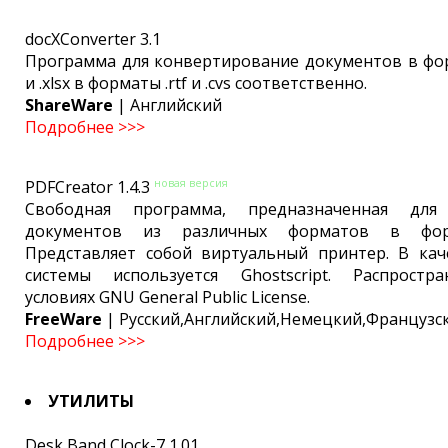
docXConverter 3.1
Программа для конвертирование документов в фор
и .xlsx в форматы .rtf и .cvs соответственно.
ShareWare
| Английский
Подробнее >>>
новая версия
PDFCreator 1.4.3
Cвободная программа, предназначенная для
документов из различных форматов в фор
Представляет собой виртуальный принтер. В кач
системы используется Ghostscript. Распростр
условиях GNU General Public License.
FreeWare
| Русский,Английский,Немецкий,Французс
Подробнее >>>
УТИЛИТЫ
Desk Band Clock-7 1.01