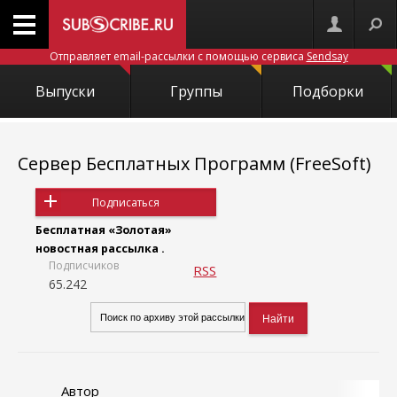
Отправляет email-рассылки с помощью сервиса
Sendsay
Выпуски
Группы
Подборки
Сервер Бесплатных Программ (FreeSoft)
Подписаться
Бесплатная «Золотая»
новостная рассылка .
Подписчиков
RSS
65.242
Автор