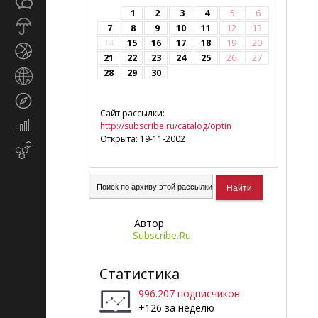
Общество
СМИ
1
2
3
4
5
6
Прогноз
7
8
9
10
11
12
13
погоды
14
15
16
17
18
19
20
Спорт
21
22
23
24
25
26
27
28
29
30
Страны
и
Туризм
регионы
Сайт рассылки:
Экономика
http://subscribe.ru/catalog/optin
и
Открыта: 19-11-2002
Email-
финансы
маркетинг
Автор
Subscribe.Ru
Статистика
996.207 подписчиков
+126 за неделю