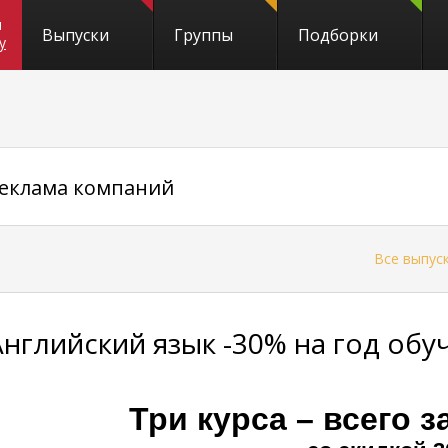
и
Выпуски
Группы
Подборки
y
реклама компаний
←
Все выпус
Английский язык -30% на год обу
Три курса – всего з