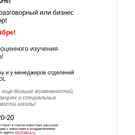
30%!
 разговорный или бизнес
ор!
ябре!
ноценного изучения
о!
ну и у менеджеров отделений
OL
 еще больше возможностей,
акциях и специальных
овости школы!
20-20
тствует в списке новостных рассылок
цию с новостями и поздравлениями
по адресу
info@alibra.ru