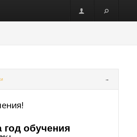
ки
→
чения!
а год обучения