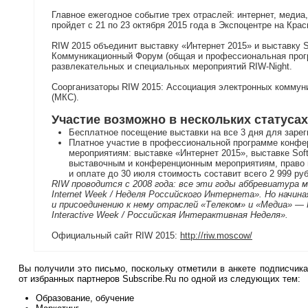
Главное ежегодное событие трех отраслей: интернет, медиа,
пройдет с 21 по 23 октября 2015 года в Экспоцентре на Крас
RIW 2015 объединит выставку «Интернет 2015» и выставку So
Коммуникационный Форум (общая и профессиональная прогр
развлекательных и специальных мероприятий RIW-Night.
Соорганизаторы RIW 2015: Ассоциация электронных коммун
(МКС).
Участие возможно в нескольких статусах
Бесплатное посещение выставки на все 3 дня для зарег
Платное участие в профессиональной программе конфе
мероприятиям: выставке «Интернет 2015», выставке Sof
выставочным и конференционным мероприятиям, право н
и оплате до 30 июля стоимость составит всего 2 999 ру
RIW проводится с 2008 года: все эти годы аббревиатура 
Internet Week / Неделя Российского Интернета». Но начин
и присоединению к нему отраслей «Телеком» и «Медиа» —
Interactive Week / Российская Интерактивная Неделя».
Официальный сайт RIW 2015:
http://riw.moscow/
Вы получили это письмо, поскольку отметили в анкете подписчик
от избранных партнеров Subscribe.Ru по одной из следующих тем:
Образование, обучение