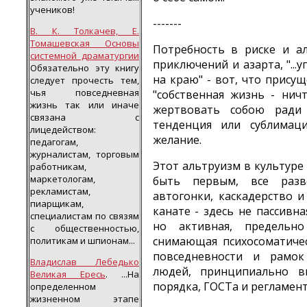
учеников!
-------
В. К. Толкачев, Е.
Томашевская Основы
Потребность в риске и а
системной драматургии
приключений и азарта, "..
Обязательно эту книгу
на краю" - вот, что прису
следует прочесть тем,
чья повседневная
"собственная жизнь - ничт
жизнь так или иначе
жертвовать собою ради 
связана с
тенденция или сублимаци
лицедейством:
желание.
педагогам,
журналистам, торговым
Этот альтруизм в культуре
работникам,
маркетологам,
быть первым, все разв
рекламистам,
автогонки, каскадерство 
пиарщикам,
канате - здесь не пассивн
специалистам по связям
но активная, предельн
с общественностью,
снимающая психосоматиче
политикам и шпионам...
повседневности и рамок
Владислав Лебедько
людей, принципиально 
Великая Ересь
. ...На
порядка, ГОСТа и регламент
определенном
жизненном этапе