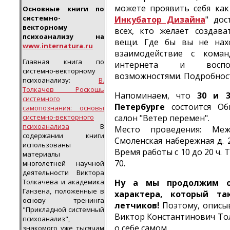
можете проявить себя как
Основные книги по
системно-
Инкубатор Дизайна
" дос
векторному
всех, кто желает создав
психоанализу на
вещи. Где бы вы не нах
www.internatura.ru
взаимодействие с коман
Главная книга по
интернета и восполь
системно-векторному
возможностями. Подробнос
психоанализу:
В.
Толкачев Роскошь
Напоминаем, что
30 и 3
системного
Петербурге
состоится Общ
самопознания: основы
системно-векторного
салон "Ветер перемен".
психоанализа
В
Место проведения: Меж
содержании книги
Смоленская набережная д. 2
использованы
Время работы с 10 до 20 ч. 
материалы
70.
многолетней научной
деятельности Виктора
Толкачева и академика
Ну а мы продолжим о
Ганзена, положенные в
характера, который та
основу тренинга
летчиков!
Поэтому, описыв
"Прикладной системный
Виктор Константинович То
психоанализ",
о себе самом.
знакомого уже тысячам