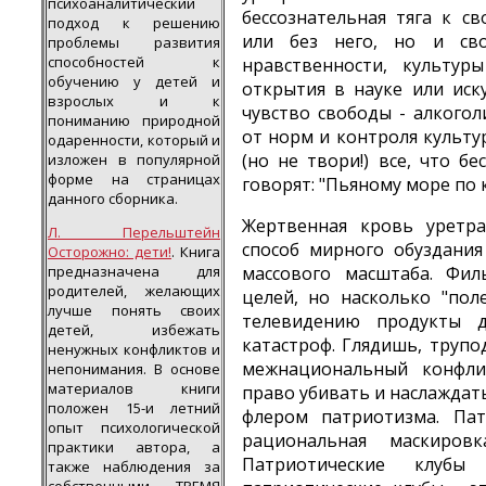
психоаналитический
бессознательная тяга к с
подход к решению
или без него, но и св
проблемы развития
способностей к
нравственности, культур
обучению у детей и
открытия в науке или иску
взрослых и к
чувство свободы - алкогол
пониманию природной
от норм и контроля культу
одаренности, который и
(но не твори!) все, что б
изложен в популярной
форме на страницах
говорят: "Пьяному море по к
данного сборника.
Жертвенная кровь уретр
Л. Перельштейн
способ мирного обуздани
Осторожно: дети!
. Книга
предназначена для
массового масштаба. Фи
родителей, желающих
целей, но насколько "пол
лучше понять своих
телевидению продукты 
детей, избежать
катастроф. Глядишь, трупо
ненужных конфликтов и
межнациональный конфли
непонимания. В основе
материалов книги
право убивать и наслаждат
положен 15-и летний
флером патриотизма. Пат
опыт психологической
рациональная маскировк
практики автора, а
Патриотические клуб
также наблюдения за