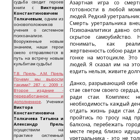
судьба сводит героев
Азартная игра со смер
книги с
Виктором
готовности в любой мом
Константиновичем
людей. Редкий уретральник
Толкачевым
, одним из
Смерть уретральника внеш
основоположников
Психоаналитики давно оп
учения о системном
психоанализе.
скрытое самоубийство.
Вооруженные новым
понимать, как реализ
знанием, наши герои
жертвенность собою ради ж
смело отправляются в
гонке на мотоцикле. Это
путь на встречу новым
кульбитам судьбы!
людей. Я сказал им на эт
ездить нельзя, живите долг
Т.В. Прель, А.М. Прель
Почему мы выросли
Данко, разрывающий себе 
такими? 287 с. 2009 г.
стае светом своего сердца
Второе издание -
переработанное и
ради стаи. Комплекс н
дополненное
. Ученики
необходимость каждый день
Виктора
отдать жизнь ради стаи. Д
Константиновича
пройтись по тросу над пр
Толкачева Татьяна и
балкона, перебежать горо
Александр Прель
осуществили на
месте перед близко идущ
практике системный
уретральника - это не тол