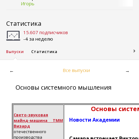
Игорь
Статистика
15.607 подписчиков
-4 за неделю
Выпуски
Статистика
Все выпуски
←
→
Основы системного мышления
Основы сист
Свето-звуковая
Новости Академии
майнд-машина ТММ
Визард
отечественного
производства
Самара встречает Виктор