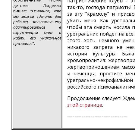
собственными ТРЕМЯ
патриотические клубы - э
детьми. Людмила
так-то, господа патриоты!
пишет: "
Основное, что
за эту "крамолу" и присв
мы можем сделать для
убить меня. Как уретраль
ребенка, - это помочь ему
чтобы эта смерть носила п
адаптироваться в
окружающем мире и
уретральник пойдет на все
найти его уникальное
этого хоть немного умен
призвание
".
никакого запрета на не
истории культуры. Бы
кровопролития: жертвопр
жертвоприношением массов
и чеченцы, простите мен
уретрально-некрофильной
российского психоаналитиче
Продолжение следует! Жде
этой странице
.
---------------------------------