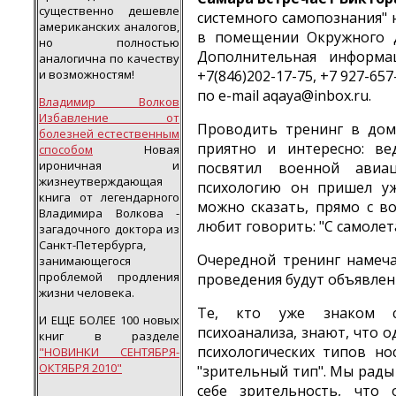
существенно дешевле
системного самопознания" 
американских аналогов,
в помещении Окружного 
но полностью
Дополнительная информа
аналогична по качеству
и возможностям!
+7(846)202-17-75, +7 927-657
по e-mail aqaya@inbox.ru.
Владимир Волков
Избавление от
Проводить тренинг в дом
болезней естественным
приятно и интересно: в
способом
Новая
ироничная и
посвятил военной авиа
жизнеутверждающая
психологию он пришел уж
книга от легендарного
можно сказать, прямо с во
Владимира Волкова -
любит говорить: "С самолета
загадочного доктора из
Санкт-Петербурга,
Очередной тренинг намеча
занимающегося
проблемой продления
проведения будут объявлен
жизни человека.
Те, кто уже знаком с
И ЕЩЕ БОЛЕЕ 100 новых
психоанализа, знают, что 
книг в разделе
психологических типов но
"НОВИНКИ СЕНТЯБРЯ-
ОКТЯБРЯ 2010"
"зрительный тип". Мы рады
себе зрительность, что 