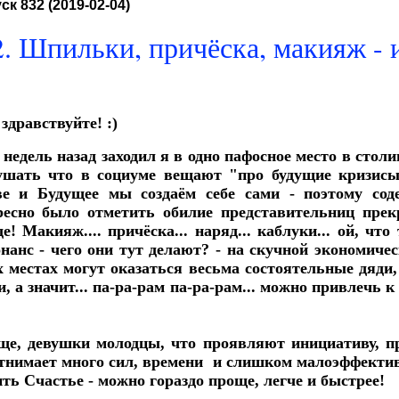
ск 832
(2019-02-04)
2. Шпильки, причёска, макияж -
здравствуйте! :)
недель назад заходил я в одно пафосное место в столи
ушать что в социуме вещают "про будущие кризисы"
ве и Будущее мы создаём себе сами - поэтому сод
ресно было отметить обилие представительниц прек
е! Макияж.... причёска... наряд... каблуки... ой, чт
онанс - чего они тут делают? - на скучной экономичес
х местах могут оказаться весьма состоятельные дяди
, а значит... па-ра-рам па-ра-рам... можно привлечь 
ще, девушки молодцы, что проявляют инициативу, п
отнимает много сил, времени и слишком малоэффектив
ть Счастье - можно гораздо проще, легче и быстрее!