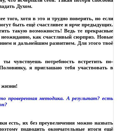
му, что исчерпали себя. Такая потеря способна
падать Духом.
е того, хотя в это и трудно поверить, но если
огут быть ещё счастливее и ярче предыдущих.
устить такую возможность! Ведь те прекрасные
 неожиданно, как счастливый сюрприз. Новые
ением и дальнейшим развитием. Для этого твоё
и ты чувствуешь потребность встретить по-
Половинку, я приглашаю тебя участвовать в
 жизни!
это проверенная методика. А результат? есть
он?
ики есть, их без преувеличения можно назвать
поэтому подводить окончательные итоги ещё