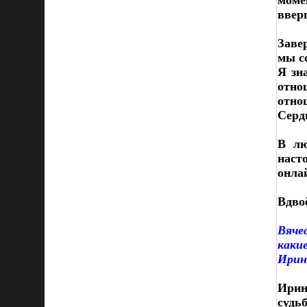
моме
вверг
Завер
мы с
Я зн
отно
отно
Серд
В лю
наст
онла
Вдво
Вяче
каки
Ирин
Ирин
судь