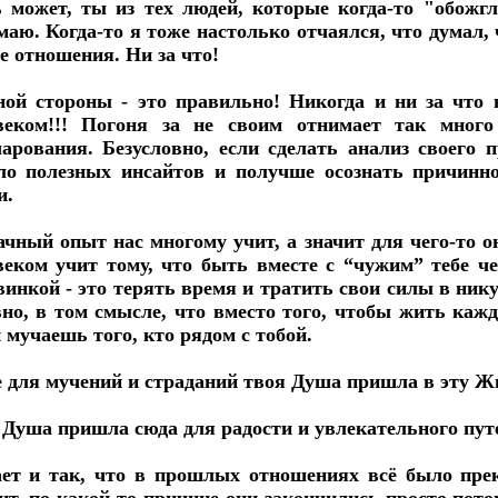
 может, ты из тех людей, которые когда-то "обожг
маю. Когда-то я тоже настолько отчаялся, что думал, 
е отношения. Ни за что!
ной стороны - это правильно! Никогда и ни за ч
веком!!! Погоня за не своим отнимает так много
чарования. Безусловно, если сделать анализ своего
ло полезных инсайтов и получше осознать причинно-
и.
ачный опыт нас многому учит, а значит для чего-то 
веком учит тому, что быть вместе с “чужим” тебе ч
винкой - это терять время и тратить свои силы в ни
вно, в том смысле, что вместо того, чтобы жить каж
 мучаешь того, кто рядом с тобой.
е для мучений и страданий твоя Душа пришла в эту Ж
 Душа пришла сюда для радости и увлекательного пут
ет и так, что в прошлых отношениях всё было прек