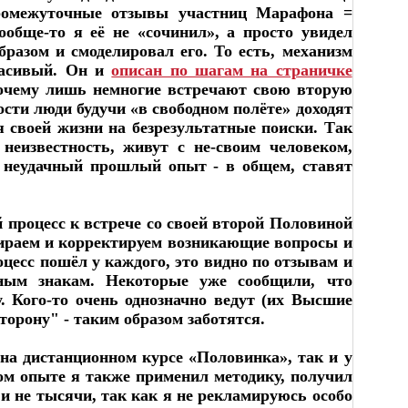
промежуточные отзывы участниц Марафона =
обще-то я её не «сочинил», а просто увидел
разом и смоделировал его. То есть, механизм
расивый. Он и
описан по шагам на страничке
 почему лишь немногие встречают свою вторую
ости люди будучи «в свободном полёте» доходят
 своей жизни на безрезультатные поиски. Так
неизвестность, живут с не-своим человеком,
уя неудачный прошлый опыт - в общем, ставят
 процесс к встрече со своей второй Половиной
бираем и корректируем возникающие вопросы и
цесс пошёл у каждого, это видно по отзывам и
ным знакам. Некоторые уже сообщили, что
. Кого-то очень однозначно ведут (их Высшие
орону" - таким образом заботятся.
я на дистанционном курсе «Половинка», так и у
ном опыте я также применил методику, получил
 и не тысячи, так как я не рекламируюсь особо