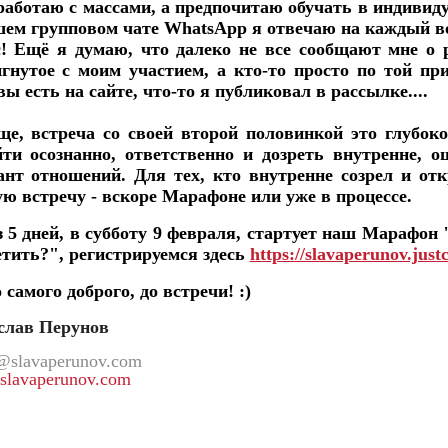
 работаю с массами, а предпочитаю обучать в индиви
шем групповом чате WhatsApp я отвечаю на каждый в
с! Ещё я думаю, что далеко не все сообщают мне о р
игнутое с моим участием, а кто-то просто по той пр
ы есть на сайте, что-то я публиковал в рассылке....
ще, встреча со своей второй половинкой это глубок
йти осознанно, ответственно и дозреть внутренне, 
ант отношений. Для тех, кто внутренне созрел и от
ую встречу - вскоре Марафоне или уже в процессе.
з 5 дней, в субботу 9 февраля, стартует наш Марафон
етить?", регистрируемся здесь
https://slavaperunov.just
 самого доброго, до встречи! :)
слав Перунов
@slavaperunov.com
slavaperunov.com