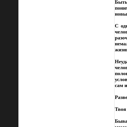
Быть
пони
новы
С од
чело
разо
нема
жизн
Неуд
чело
поло
усло
сам и
Разв
Твоя
Быва