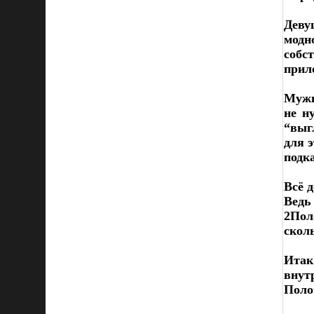
Деву
модн
собс
прил
Мужи
не н
“выг
для 
подк
Всё д
Ведь
2Пол
скол
Итак
внут
Поло