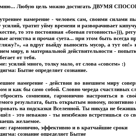
мню... Любую цель можно достигать ДВУМЯ СПОС
нутреннее намерение - человек сам, своими силами п
у усилий, тратит уйму времени и разворачивает кипуч
жестве, то это постоянная «боевая готовность»))), ре
ые агенства и прочая суета... при этом быть всегда п
гляжу?», «а вдруг выйду выносить мусор, а тут он!» и
нем миру, в материальной действительности - попытк
бегает от тебя.
е: усилий много, толку мало, от слова «совсем» :)
дигма: Бытие определяет сознание.
нешнее намерение - действия во внешнем миру сове
зом и как бы само собой. Словно череда счастливых сл
отбросить сомнения, гармонично настроиться в св
емого результата, быть открытым новому, позитивно
ировать на подсказки Вселенной. Ты никуда не бежишь
ошёл - это неважно - ты неизбежно встретишься со с
чаешь желаемое.
ме: гармонично, эффективно и в кратчайшие сроки
дигма: сознание определяет Бытие