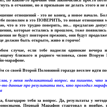
нт, по какой-то причине они закончились просто пото
нуть в отчаяние, но я призываю не делать этого и не 
шение отношений - это не конец, а новое начало. Боле
ебе позволим в это ПОВЕРИТЬ, то новые отношения м
аю, что в это трудно поверить, но... предлагаю доп
шения, которые остались в прошлом, тоже появились
шения не будут повтором прежних, они будут продолж
це должно быть открыто, живо и горячо!
бом случае, если тебе надоели одинокие вечера 
оящему близкого и родного человека, свою Вторую 
йн-марафоне.
ём со своей Второй Половиной гораздо веселее идти по
слав, у меня неделикатный вопрос. вы пишете, что 
е-то данные про результаты тех, кто проходил мараф
а
а, благодарю тебя за вопрос. Да, результаты у метод
боносными. Первый Марафон стартовал в ноябре, 