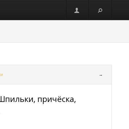
ки
→
 Шпильки, причёска,
ж