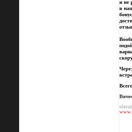
и не
в на
бону
дост
отзыв
Вооб
подо
вари
скор
Чере
встр
Всего
Вяче
slava
www.