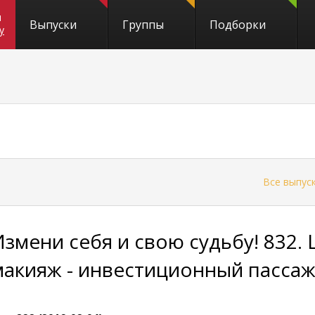
и
Выпуски
Группы
Подборки
y
←
Все выпус
Измени себя и свою судьбу! 832.
макияж - инвестиционный пасса