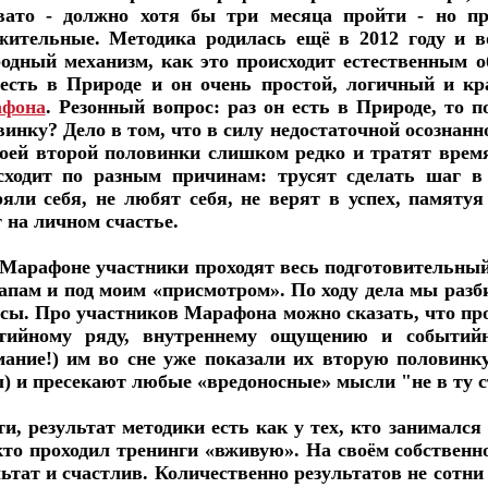
вато - должно хотя бы три месяца пройти - но 
жительные. Методика родилась ещё в 2012 году и во
одный механизм, как это происходит естественным об
 есть в Природе и он очень простой, логичный и к
фона
. Резонный вопрос: раз он есть в Природе, то
винку? Дело в том, что в силу недостаточной осознанн
воей второй половинки слишком редко и тратят время
сходит по разным причинам: трусят сделать шаг в 
ряли себя, не любят себя, не верят в успех, памят
 на личном счастье.
 Марафоне участники проходят весь подготовительный
тапам и под моим «присмотром». По ходу дела мы раз
сы. Про участников Марафона можно сказать, что про
тийному ряду, внутреннему ощущению и событий
мание!) им во сне уже показали их вторую половинку
) и пресекают любые «вредоносные» мысли "не в ту ст
ти, результат методики есть как у тех, кто занималс
 кто проходил тренинги «вживую». На своём собствен
льтат и счастлив. Количественно результатов не сотни