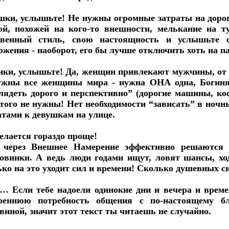
шки, услышьте! Не нужны огромные затраты на доро
ой, похожей на кого-то внешности, мелькание на ту
твенный стиль, свою настоящность и услышьте с
ожения - наоборот, его бы лучше отключить хоть на п
ки, услышьте! Да, женщин привлекают мужчины, от к
ужны все женщины мира - нужна ОНА одна, Богиня,
лядеть дорого и перспективно” (дорогие машины, ко
этого не нужны! Нет необходимости “зависать” в ноч
атами к девушкам на улице.
елается гораздо проще!
 через Внешнее Намерение эффективно решаются 
овинки. А ведь люди годами ищут, ловят шансы, ход
ько на это уходит сил и времени! Сколько душевных с
… Если тебе надоели одинокие дни и вечера и време
реннюю потребность общения с по-настоящему б
виной, значит этот текст ты читаешь не случайно.