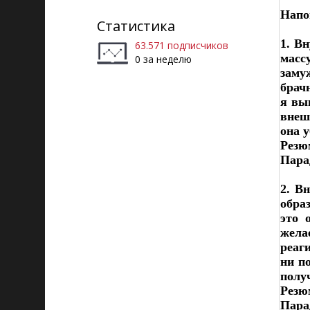
Напо
Статистика
1. В
63.571 подписчиков
масс
0 за неделю
заму
брачн
я вы
внеш
она у
Резюм
Пара
2. В
обра
это 
жела
реаг
ни п
полу
Резю
Пара