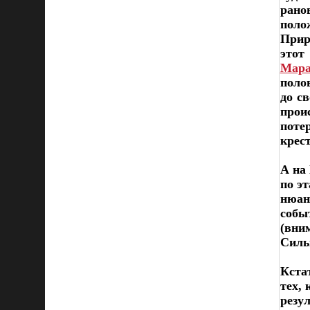
рано
поло
Прир
этот
Мара
поло
до с
прои
поте
крест
А на
по э
нюан
собы
(вни
Силы
Кста
тех,
резу