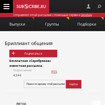
Отправляет email-рассылки с помощью сервиса
Sendsay
Выпуски
Группы
Подборки
Бриллиант общения
Подписаться
Бесплатная «Серебряная»
новостная рассылка .
Подписчиков
RSS
4.344
Автор