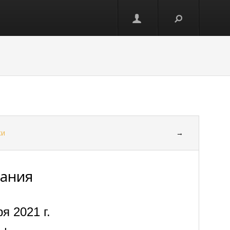
ки
→
нания
я 2021 г.