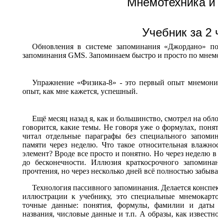
Мнемотехника и
Учебник за 2 
Обновления в системе запоминания «Джордано» по
запоминания GMS. Запоминаем быстро и просто по мнем
Упражнение «Физика-8» - это первый опыт мнемони
опыт, как мне кажется, успешный.
Ещё месяц назад я, как и большинство, смотрел на обло
говорится, какие темы. Не говоря уже о формулах, понят
читал отдельные параграфы без специального запомин
памяти через неделю. Что такое относительная влажно
элемент? Вроде все просто и понятно. Но через неделю в
до бесконечности. Иллюзия краткосрочного запомина
прочтения, но через несколько дней всё полностью забыва
Технология пассивного запоминания. Делается конспек
иллюстрации к учебнику, это специальные мнемокарто
точные данные: понятия, формулы, фамилии и даты 
названия, числовые данные и т.п. А образы, как известн