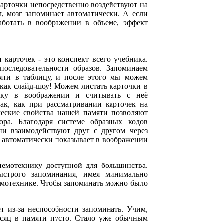
карточки непосредственно воздействуют на
, мозг запоминает автоматически. А если
аботать в воображении в объеме, эффект
 карточек - это конспект всего учебника.
оследовательности образов. Запоминаем
мяти в таблицу, и после этого мы можем
 как слайд-шоу! Можем листать карточки в
чку в воображении и считывать с неё
ак, как при рассматривании карточек на
еские свойства нашей памяти позволяют
ора. Благодаря системе образных кодов
ни взаимодействуют друг с другом через
а автоматически показывает в воображении
немотехнику доступной для большинства.
ыстрого запоминания, имея минимально
емотехнике. Чтобы запоминать можно было
т из-за неспособности запоминать. Учим,
месяц в памяти пусто. Стало уже обычным