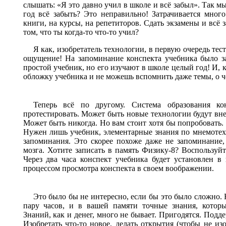
слышать: «Я это давно учил в школе и всё забыл». Так мы
год всё забыть? Это неправильно! Затрачивается много
книги, на курсы, на репетиторов. Сдать экзамены и всё 
том, что ты когда-то что-то учил?
Я как, изобретатель технологии, в первую очередь тес
ощущение! На запоминание конспекта учебника было зат
простой учебник, но его изучают в школе целый год! И, 
обложку учебника и не можешь вспомнить даже темы, о ч
Теперь всё по другому. Система образования ко
протестировать. Может быть новые технологии будут внед
Может быть никогда. Но вам стоит хотя бы попробовать
Нужен лишь учебник, элементарные знания по мнемотех
запоминания. Это скорее похоже даже не запоминание,
мозга. Хотите записать в память Физику-8? Воспользуй
Через два часа конспект учебника будет установлен в
процессом просмотра конспекта в своем воображении.
Это было бы не интересно, если бы это было сложно. 
пару часов, и в вашей памяти точные знания, которы
Знаний, как и денег, много не бывает. Пригодятся. Подде
Изобретать что-то новое, делать открытия (чтобы не из