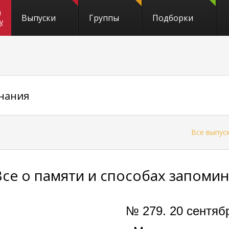
и
Выпуски
Группы
Подборки
y
инания
←
Все выпус
Все о памяти и способах запоми
№ 279. 20 сентябр