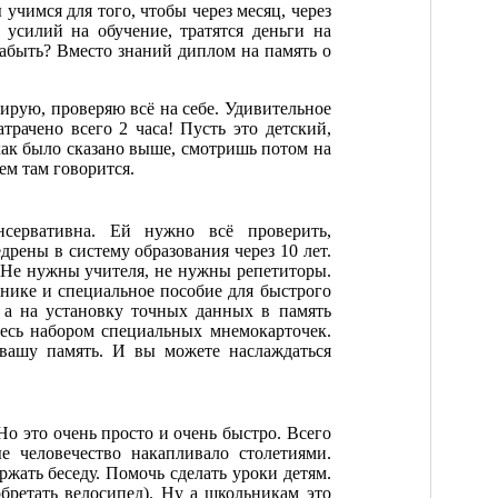
 учимся для того, чтобы через месяц, через
 усилий на обучение, тратятся деньги на
забыть? Вместо знаний диплом на память о
тирую, проверяю всё на себе. Удивительное
рачено всего 2 часа! Пусть это детский,
как было сказано выше, смотришь потом на
ем там говорится.
нсервативна. Ей нужно всё проверить,
рены в систему образования через 10 лет.
. Не нужны учителя, не нужны репетиторы.
нике и специальное пособие для быстрого
 а на установку точных данных в память
тесь набором специальных мнемокарточек.
 вашу память. И вы можете наслаждаться
Но это очень просто и очень быстро. Всего
е человечество накапливало столетиями.
ржать беседу. Помочь сделать уроки детям.
обретать велосипед). Ну а школьникам это