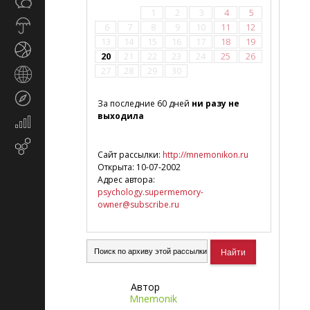
Общество
СМИ
1
2
3
4
5
Прогноз
6
7
8
9
10
11
12
погоды
13
14
15
16
17
18
19
Спорт
20
21
22
23
24
25
26
27
28
29
30
Страны
и
Туризм
регионы
За последние 60 дней
ни разу не
выходила
Экономика
и
Email-
финансы
Сайт рассылки:
http://mnemonikon.ru
маркетинг
Открыта: 10-07-2002
Адрес автора:
psychology.supermemory-
owner@subscribe.ru
Автор
Mnemonik