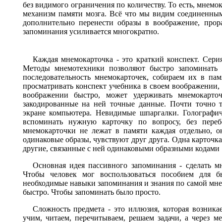
без видимого ограничения по количеству. То есть, мнемо
механизм памяти мозга. Всё что мы видим соединенным
дополнительно перенести образы в воображение, прор
запоминания усиливается многократно.
Каждая мнемокарточка - это краткий конспект. Серия
Методы мнемотехники позволяют быстро запоминать п
последовательность мнемокарточек, собираем их в па
просматривать конспект учебника в своем воображении,
воображении быстро, может удерживать мнемокарто
закодированные на ней точные данные. Почти точно т
экране компьютера. Невидимые шпаргалки. Голографич
вспоминать нужную карточку по вопросу, без переб
мнемокарточки не лежат в памяти каждая отдельно, о
одинаковые образы, чувствуют друг друга. Одна карточк
другие, связанные с ней одинаковыми образными кодами
Основная идея пассивного запоминания - сделать м
Чтобы человек мог воспользоваться пособием для б
необходимые навыки запоминания и знания по самой мн
быстро. Чтобы запоминать было просто.
Сложность предмета - это иллюзия, которая возникае
учим, читаем, перечитываем, решаем задачи, а через 