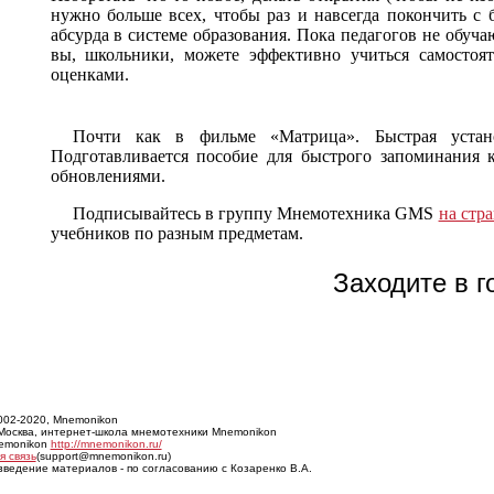
нужно больше всех, чтобы раз и навсегда покончить с 
абсурда в системе образования. Пока педагогов не обуча
вы, школьники, можете эффективно учиться самостоя
оценками.
Почти как в фильме «Матрица». Быстрая устан
Подготавливается пособие для быстрого запоминания к
обновлениями.
Подписывайтесь в группу Мнемотехника GMS
на стр
учебников по разным предметам.
Заходите в г
2002-2020, Mnemonikon
 Москва, интернет-школа мнемотехники Mnemonikon
emonikon
http://mnemonikon.ru/
 связь
(support@mnemonikon.ru)
ведение материалов - по согласованию с Козаренко В.А.