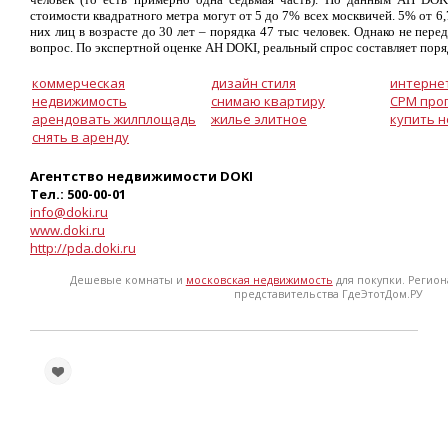
стоимости квадратного метра могут от 5 до 7% всех москвичей. 5% от 6,7
них лиц в возрасте до 30 лет – порядка 47 тыс человек. Однако не пер
вопрос. По экспертной оценке AH DOKI, реальный спрос составляет поря
коммерческая
дизайн стиля
интерне
недвижимость
снимаю квартиру
СРМ про
арендовать жилплощадь
жилье элитное
купить 
снять в аренду
Агентство недвижимости DOKI
Тел.: 500-00-01
info@doki.ru
www.doki.ru
http://pda.doki.ru
Дешевые комнаты и
московская недвижимость
для покупки. Регио
представительства ГдеЭтотДом.РУ