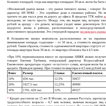
больших площадей, тогда как квартира площадью 30 кв.м. могла бы быть 
«Московский рынок жилья – это рынок типового жилья, - говорит Л
директор АН DOKI. – Это серийные дома в спальных районах. Но м
тратить по два часа в день на дорогу до офиса. В пределах ТТК найти
ж
молодежи, не так-то просто. Между тем, мы видим лиц, которые еже
рублей за аренду - это деньги, которые уходят мимо девелоперов. Е
недорогое жилье в районах, расположенных в непосредственной
качественного предложения. Это очередной парадокс
московского рынк
В большинстве жилых комплексов, расположенных не на окраина
минимальная площадь «однушки» – от 50 кв.м., а стоимость квадратно
рублей. Таким образом, стоимость однокомнатной квартиры стартует от 
площадь квартиры была 30 кв.м., то квартира обошлась бы в 4,5 млн.
«При 10% первоначальном взносе по программе АИЖК можно получить
говорит Евгения Таубкина, генеральный директор Всероссийско
Ежемесячно арендаторы отдают «в пустоту» сумму, которая могла бы 
кредита. Приведем пример. При стоимости квартиры в 4,5 млн рублей за
Взнос
Размер
Ставка
Ежемесячный платеж
10%
456 тыс.
12,5%
50657
20%
1027,5 тыс.
12,25%
49990
30%
1761, 428 тыс.
12%
49327
*
Кредит рассчитан на 15 лет В Москве, по данным Росстата, зарегистри
трудоспособного возраста – 6,7 млн человек, включая молодых лиц в
человек (то есть примерно одна седьмая часть). По данным AH DO