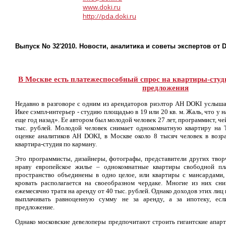
www.doki.ru
http://pda.doki.ru
Выпуск No 32'2010. Новости, аналитика и советы экспертов от 
В Москве есть платежеспособный спрос на квартиры-студи
предложения
Недавно в разговоре с одним из арендаторов риэлтор АН DOKI услыш
Икее сэмпл-интерьер - студию площадью в 19 или 20 кв. м. Жаль, что у н
еще год назад». Ее автором был молодой человек 27 лет, программист, че
тыс. рублей. Молодой человек снимает однокомнатную квартиру на Т
оценке аналитиков АН DOKI, в Москве около 8 тысяч человек в возра
квартира-студия по карману.
Это программисты, дизайнеры, фотографы, представители других твор
нраву европейское жилье – однокомнатные квартиры свободной пл
пространство объединены в одно целое, или квартиры с мансардами, 
кровать располагается на своеобразном чердаке. Многие из них с
ежемесячно тратя на аренду от 40 тыс. рублей. Однако доходов этих лиц 
выплачивать равноценную сумму не за аренду, а за ипотеку, ес
предложение.
Однако московские девелоперы предпочитают строить гигантские апарт