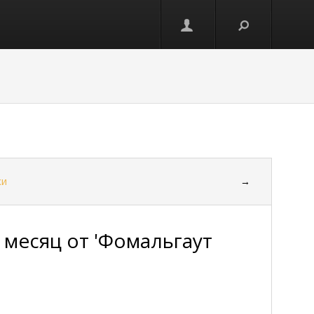
ки
→
 месяц от 'Фомальгаут