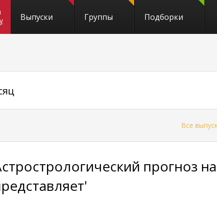
и
Выпуски
Группы
Подборки
y
сяц
←
Все выпус
Астрострологический прогноз на
представляет'