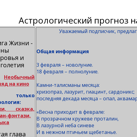
Астрологический прогноз на
Уважаемый подписчик, предлаг
га Жизни -
йны
Общая информация
ровья и
лголетия
3 февраля – новолуние.
18 февраля – полнолуние.
–
Необычный
ляд на кино
Камни-талисманы месяца:
хризопраз, лазурит, гиацинт, сардоникс;
 только
последняя декада месяца – опал, аквама
рология:
хи, сказка,
«Весна приходит в феврале:
ан-фэнтази,
В прозрачном кружеве проталин,
ыка
В лазурной неба синеве
И в нежном птичьем щебетанье.
ая глава