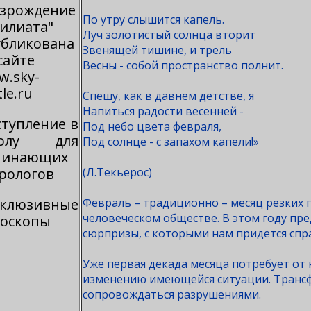
озрождение
По утру слышится капель.
илиата"
Луч золотистый солнца вторит
убликована
Звенящей тишине, и трель
сайте
Весны - собой пространство полнит.
w.sky-
tle.ru
Спешу, как в давнем детстве, я
Напиться радости весенней -
ступление в
Под небо цвета февраля,
олу для
Под солнце - с запахом капели!»
чинающих
рологов
(Л.Текьерос)
склюзивные
Февраль – традиционно – месяц резких 
человеческом обществе. В этом году пр
роскопы
сюрпризы, с которыми нам придется спра
Уже первая декада месяца потребует от
изменению имеющейся ситуации. Трансф
сопровождаться разрушениями.