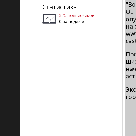
Леонидовна
"В
Статистика
Осг
375 подписчиков
оп
0 за неделю
на
ww
cas
По
шк
на
аст
Эк
го