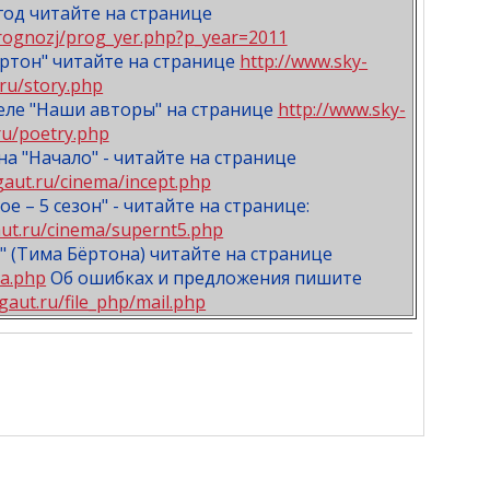
год читайте на странице
rognozj/prog_yer.php?p_year=2011
ртон" читайте на странице
http://www.sky-
.ru/story.php
деле "Наши авторы" на странице
http://www.sky-
.ru/poetry.php
а "Начало" - читайте на странице
aut.ru/cinema/incept.php
е – 5 сезон" - читайте на странице:
ut.ru/cinema/supernt5.php
" (Тима Бёртона) читайте на странице
sa.php
Об ошибках и предложения пишите
gaut.ru/file_php/mail.php