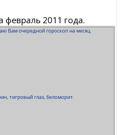
 февраль 2011 года.
аю Вам очередной гороскоп на месяц.
рин, тигровый глаз, беломорит.