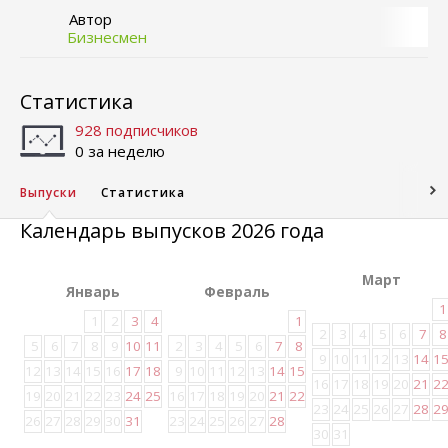
Автор
Бизнесмен
Статистика
928 подписчиков
0 за неделю
Выпуски
Статистика
Календарь выпусков 2026 года
Март
Январь
Февраль
1
1
2
3
4
1
2
3
4
5
6
7
8
5
6
7
8
9
10
11
2
3
4
5
6
7
8
9
10
11
12
13
14
1
12
13
14
15
16
17
18
9
10
11
12
13
14
15
16
17
18
19
20
21
2
19
20
21
22
23
24
25
16
17
18
19
20
21
22
23
24
25
26
27
28
2
26
27
28
29
30
31
23
24
25
26
27
28
30
31