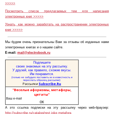
>>>>>
Посмотреть список предлагаемых тем для написания
электронных книг
>>>>>
Узнать, как можно заработать на распространении электронных
книг
>>>>>
Мы будем очень признательны Вам за отзывы об изданных нами
электронных книгах и о нашем сайте.
E-mail
:
mail@electrobook.ru
Подпишите
своих знакомых на эту рассылку.
У друзей, как правило, схожие вкусы.
Им понравится.
(только не забудьте поставить их в известность и
переслать образец рассылки):
Рассылки
Subscribe.Ru
"Веселые афоризмы, метафоры,
цитаты"
А это ссылка подписки на эту рассылку через
web-
браузер:
http://subscribe.ru/catalog/rest.joke.metafora