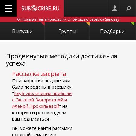
Отправляет email-рассылки с помощью сервиса
Sendsay
Выпуски
Группы
Подборки
Продвинутые методики достижения
успеха
Рассылка закрыта
При закрытии подписчики
были переданы в рассылку
"
Клуб увеличения прибыли
с Оксаной Задорожной и
Аленой Прокопьевой
" на
которую и рекомендуем
вам подписаться.
Вы можете найти рассылки
сходной тематики в