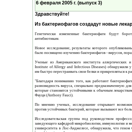
6 февраля 2005 г. (выпуск 3)
Здравствуйте!
Из бактериофагов создадут новые лека
Генетически измененные бактериофаги будут боро
антибиотикам.
Новое исследование, результаты которого опубликован
было посвящено изучению бактериофагов - вирусов, пор
Ученые из Американского института аллергических и
Institute of Allergy and Infectious Diseases) обнаружили
им быстро перестраивать свои белки и прикрепляться к 
"Благодаря пониманию того, как работают бактериофа
разновидность вируса, специально предназначенную дл
которые становятся устойчивыми к обычным лекарствам"
Фауци (Anthony Fauci).
По мнению ученых, исследование открывает возможно
против устойчивых бактерий, которые вызывают все бо
Исследовательская группа под руководством профессор
заведующего кафедрой микробиологии, иммунологии и м
университета в Лос-Анджелесе, обнаружила, что геном 