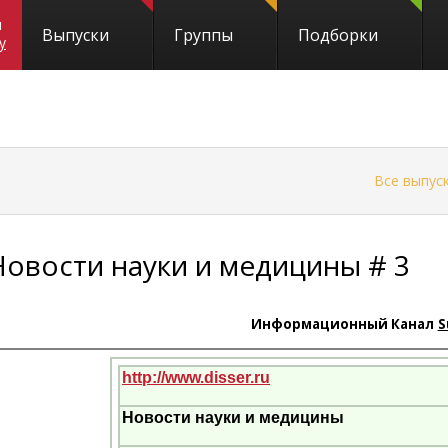
и
Выпуски
Группы
Подборки
y
←
Все выпус
Новости науки и медицины # 3
Информационный Канал
S
http://www.disser.ru
Новости науки и медицины