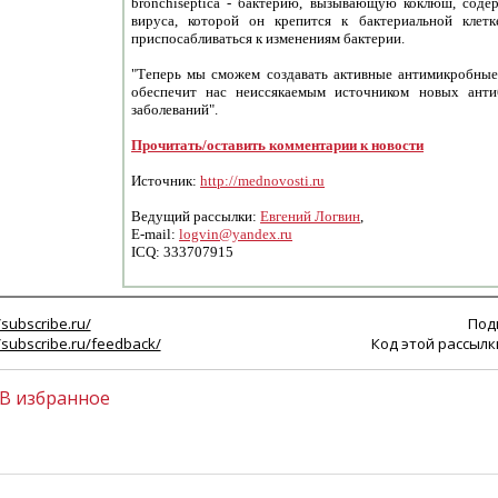
bronchiseptica - бактерию, вызывающую коклюш, соде
вируса, которой он крепится к бактериальной клет
приспосабливаться к изменениям бактерии.
"Теперь мы сможем создавать активные антимикробные 
обеспечит нас неиссякаемым источником новых анти
заболеваний".
Прочитать/оставить комментарии к новости
Источник:
http://mednovosti.ru
Ведущий рассылки:
Евгений Логвин
,
E-mail:
logvin@yandex.ru
ICQ: 333707915
/subscribe.ru/
Под
//subscribe.ru/feedback/
Код этой рассылки
В избранное