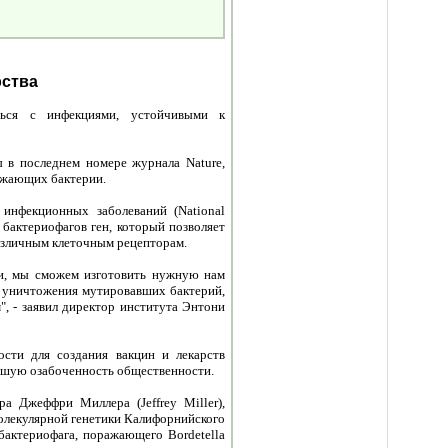
рства
ться с инфекциями, устойчивыми к
ы в последнем номере журнала Nature,
ажающих бактерии.
 инфекционных заболеваний (National
 у бактериофагов ген, который позволяет
различным клеточным рецепторам.
ги, мы сможем изготовить нужную нам
я уничтожения мутировавших бактерий,
, - заявил директор института Энтони
сти для создания вакцин и лекарств
льшую озабоченность общественности.
а Джеффри Миллера (Jeffrey Miller),
олекулярной генетики Калифорнийского
бактериофага, поражающего Bordetella