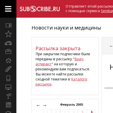
Отправляет email-рассылк
с помощью сервиса
Sendsa
Все
Новости науки и медицины
вместе
Открыто
недавно
Автомобили
Рассылка закрыта
Бизнес
При закрытии подписчики были
и
переданы в рассылку "
Врач-
Дом
карьера
аспирант
" на которую и
и
рекомендуем вам подписаться.
Мир
семья
Вы можете найти рассылки
женщины
Hi-
сходной тематики в
Каталоге
Tech
рассылок
.
Компьютеры
и
Культура,
интернет
стиль
←
→
Новости
Февраль 2005
жизни
и
1
2
3
4
5
6