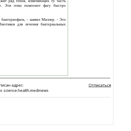
ржит ряд генов, изменяющих ту часть
ке. Эти гены помогают фагу быстро
бактериофаги, - заявил Миллер. - Это
биотиков для лечения бактериальных
писан адрес:
Отписаться
: science.health.medinews