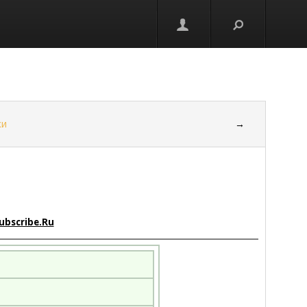
ки
→
ubscribe.Ru