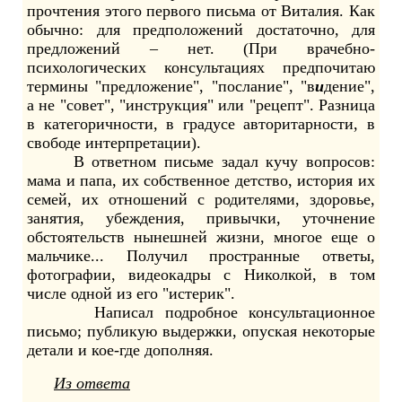
прочтения этого первого письма от Виталия. Как
обычно: для предположений достаточно, для
предложений – нет. (При врачебно-
психологических консультациях предпочитаю
термины "предложение", "послание", "в
и
дение",
а не "совет", "инструкция" или "рецепт". Разница
в категоричности, в градусе авторитарности, в
свободе интерпретации).
В ответном письме задал кучу вопросов:
мама и папа, их собственное детство, история их
семей, их отношений с родителями, здоровье,
занятия, убеждения, привычки, уточнение
обстоятельств нынешней жизни, многое еще о
мальчике... Получил пространные ответы,
фотографии, видеокадры с Николкой, в том
числе одной из его "истерик".
Написал подробное консультационное
письмо; публикую выдержки, опуская некоторые
детали и кое-где дополняя.
Из ответа