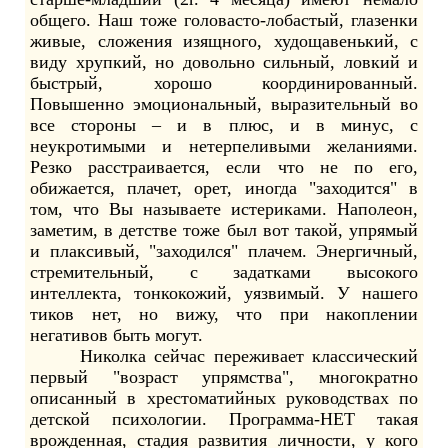
общего. Наш тоже головасто-лобастый, глазенки
живые, сложения изящного, худощавенький, с
виду хрупкий, но довольно сильный, ловкий и
быстрый, хорошо координированный.
Повышенно эмоциональный, выразительный во
все стороны – и в плюс, и в минус, с
неукротимыми и нетерпеливыми желаниями.
Резко расстраивается, если что не по его,
обижается, плачет, орет, иногда "заходится" в
том, что Вы называете истериками. Наполеон,
заметим, в детстве тоже был вот такой, упрямый
и плаксивый, "заходился" плачем. Энергичный,
стремительный, с задатками высокого
интеллекта, тонкокожий, уязвимый. У нашего
тиков нет, но вижу, что при накоплении
негативов быть могут.
Николка сейчас переживает классический
первый "возраст упрямства", многократно
описанный в хрестоматийных руководствах по
детской психологии. Программа-НЕТ такая
врожденная, стадия развития личности, у кого