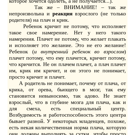
которое хочется одолеть, а не получается...).
Так же – ВНИМАНИЕ! – так же
непроизвольна и
реакция
взрослого (не только
родителя) на плач и крик.
Ребенок кричит не потому, что исполняет
такое свое намерение. Нет у него такого
намерения. Плачет не потому, что желает плакать
и исполняет это желание. Это не его желание!
Ребенок (
и внутренний ребенок во взрослом
)
плачет потому, что ему плачется, кричит потому,
что кричится. Не он плачем плачет, а плач плачет
им, крик им кричит, и он этого не понимает,
просто кричит и плачет.
А родитель не понимает, почему от плача, от
крика, от орева, бьющего в мозг, так ему
становится невыносимо, так адово. Не знает
взрослый, что в глубине мозга для плача, как и
для смеха, есть специальный центр.
Возбудимость и работоспособность этого центра
бывает разной. У некоторых младенцев, похоже,
есть некая количественная норма плача, которую
они должны выполнять за сутки, чтобы просто