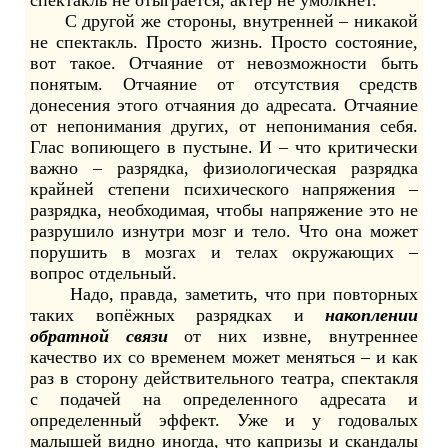
спектакль не отыграется, актер не умолкнет.
С другой же стороны, внутренней – никакой
не спектакль. Просто жизнь. Просто состояние,
вот такое. Отчаяние от невозможности быть
понятым. Отчаяние от отсутствия средств
донесения этого отчаяния до адресата. Отчаяние
от непонимания других, от непонимания себя.
Глас вопиющего в пустыне. И – что критически
важно – разрядка, физиологическая разрядка
крайней степени психического напряжения –
разрядка, необходимая, чтобы напряжение это не
разрушило изнутри мозг и тело. Что она может
порушить в мозгах и телах окружающих –
вопрос отдельный.
Надо, правда, заметить, что при повторных
таких вопёжных разрядках и
накоплении
обратной связи
от них извне, внутреннее
качество их со временем может меняться – и как
раз в сторону действительного театра, спектакля
с подачей на определенного адресата и
определенный эффект. Уже и у годовалых
малышей видно иногда, что капризы и скандалы