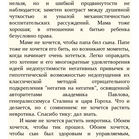
нельзя, но и шибкой продвинутости не
наблюдается; заметен контраст между душевной
чуткостью и унылой механистичностью
воспитательских рассуждений. Мама тоже
хорошая; в отношении к битью ребенка
безусловно права.
Маме не хочется, чтобы папа бил сына. Папе
тоже не хочется его бить, но возникают моменты,
когда начинает очень хотеться. Легко оправдать
это хотение и его многократные удовлетворения
идеей недопустимости негативных привычек и
гипотетической возможностью недопущения их
классической методой отрицательного
подкрепления "негатив на негатив", освященной
авторитетами академика Павлова,
генералиссимуса Сталина и царя Гороха. Что и
делается, но с сомнением: не хочется растить
невротика. Спасибо тику: дал знать.
И маме не хочется растить невротика. Обоим
хочется, чтобы тик прошел. Обоим хочется,
чтобы сын был здоровым и управляемым,