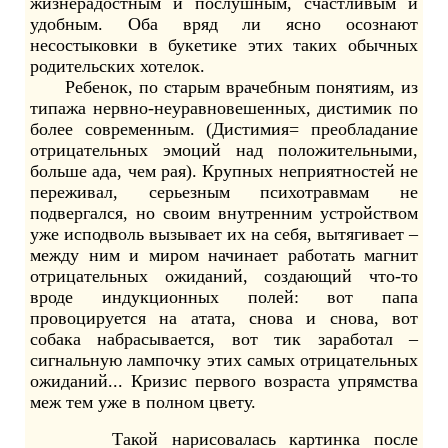
жизнерадостным и послушным, счастливым и
удобным. Оба вряд ли ясно осознают
несостыковки в букетике этих таких обычных
родительских хотелок.
Ребенок, по старым врачебным понятиям, из
типажа нервно-неуравновешенных, дистимик по
более современным. (Дистимия= преобладание
отрицательных эмоций над положительными,
больше ада, чем рая). Крупных неприятностей не
переживал, серьезным психотравмам не
подвергался, но своим внутренним устройством
уже исподволь вызывает их на себя, вытягивает –
между ним и миром начинает работать магнит
отрицательных ожиданий, создающий что-то
вроде индукционных полей: вот папа
провоцируется на атата, снова и снова, вот
собака набрасывается, вот тик заработал –
сигнальную лампочку этих самых отрицательных
ожиданий... Кризис первого возраста упрямства
меж тем уже в полном цвету.
Такой нарисовалась картинка после