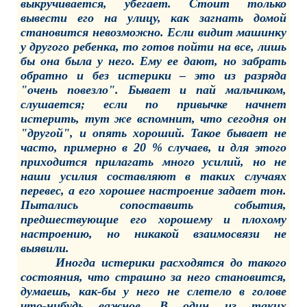
выкручивается, убегает. Стоит только
вывести его на улицу, как загнать домой
становится невозможно. Если видит машинку
у другого ребенка, то готов пойти на все, лишь
бы она была у него. Ему ее дают, но забрать
обратно и без истерики – это из разряда
"очень повезло". Бывает и пай мальчиком,
слушается; если по привычке начнет
истерить, тут же вспомнит, что сегодня он
"другой", и опять хороший. Такое бывает не
часто, примерно в 20 % случаев, и для этого
приходится прилагать много усилий, но не
наши усилия составляют в таких случаях
перевес, а его хорошее настроение задает тон.
Пытались сопоставить события,
предшествующие его хорошему и плохому
настроению, но никакой взаимосвязи не
выявили.
Иногда истерики расходятся до такого
состояния, что страшно за него становится,
думаешь, как-бы у него не слетело в голове
что-нибудь важное. В один из таких