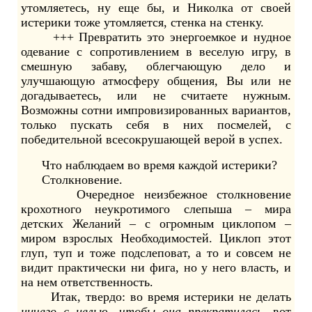
утомляетесь, ну еще бы, и Николка от своей
истерики тоже утомляется, стенка на стенку.
+++ Превратить это энергоемкое и нудное
одевание с сопротивлением в веселую игру, в
смешную забаву, облегчающую дело и
улучшающую атмосферу общения, Вы или не
догадываетесь, или не считаете нужным.
Возможны сотни импровизированных вариантов,
только пускать себя в них посмелей, с
победительной всесокрушающей верой в успех.
Что наблюдаем во время каждой истерики?
Столкновение.
Очередное неизбежное столкновение
крохотного неукротимого слепыша – мира
детских Желаний – с огромным циклопом –
миром взрослых Необходимостей. Циклоп этот
глуп, туп и тоже подслеповат, а то и совсем не
видит практически ни фига, но у него власть, и
на нем ответственность.
Итак, твердо: во время истерики не делать
ничего с целью, чтобы она прекратилась
, вот