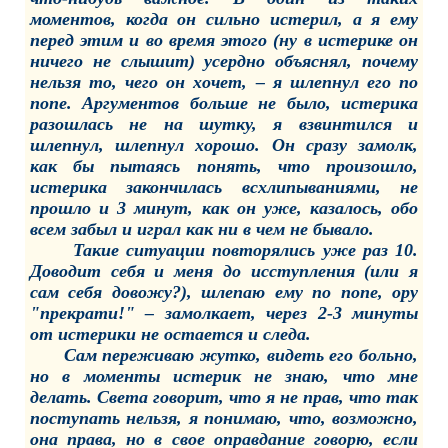
моментов, когда он сильно истерил, а я ему
перед этим и во время этого (ну в истерике он
ничего не слышит) усердно объяснял, почему
нельзя то, чего он хочет, – я шлепнул его по
попе. Аргументов больше не было, истерика
разошлась не на шутку, я взвинтился и
шлепнул, шлепнул хорошо. Он сразу замолк,
как бы пытаясь понять, что произошло,
истерика закончилась всхлипываниями, не
прошло и 3 минут, как он уже, казалось, обо
всем забыл и играл как ни в чем не бывало.
Такие ситуации повторялись уже раз 10.
Доводит себя и меня до исступления (или я
сам себя довожу?), шлепаю ему по попе, ору
"прекрати!" – замолкает, через 2-3 минуты
от истерики не остается и следа.
Сам переживаю жутко, видеть его больно,
но в моменты истерик не знаю, что мне
делать. Света говорит, что я не прав, что так
поступать нельзя, я понимаю, что, возможно,
она права, но в свое оправдание говорю, если