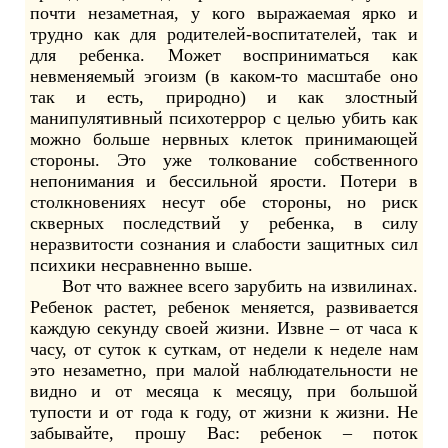
почти незаметная, у кого выражаемая ярко и
трудно как для родителей-воспитателей, так и
для ребенка. Может восприниматься как
невменяемый эгоизм (в каком-то масштабе оно
так и есть, природно) и как злостный
манипулятивный психотеррор с целью убить как
можно больше нервных клеток принимающей
стороны. Это уже толкование собственного
непонимания и бессильной ярости. Потери в
столкновениях несут обе стороны, но риск
скверных последствий у ребенка, в силу
неразвитости сознания и слабости защитных сил
психики несравненно выше.
Вот что важнее всего зарубить на извилинах.
Ребенок растет, ребенок меняется, развивается
каждую секунду своей жизни. Извне – от часа к
часу, от суток к суткам, от недели к неделе нам
это незаметно, при малой наблюдательности не
видно и от месяца к месяцу, при большой
тупости и от года к году, от жизни к жизни. Не
забывайте, прошу Вас: ребенок – поток