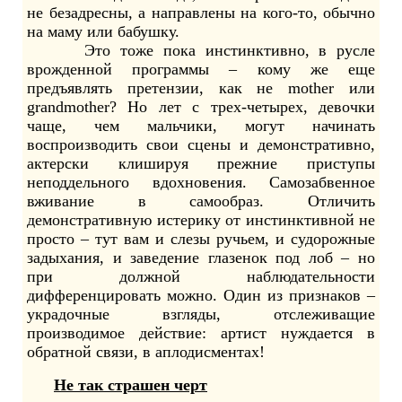
не безадресны, а направлены на кого-то, обычно
на маму или бабушку.
Это тоже пока инстинктивно, в русле
врожденной программы – кому же еще
предъявлять претензии, как не mother или
grandmother? Но лет с трех-четырех, девочки
чаще, чем мальчики, могут начинать
воспроизводить свои сцены и демонстративно,
актерски клишируя прежние приступы
неподдельного вдохновения. Самозабвенное
вживание в самообраз. Отличить
демонстративную истерику от инстинктивной не
просто – тут вам и слезы ручьем, и судорожные
задыхания, и заведение глазенок под лоб – но
при должной наблюдательности
дифференцировать можно. Один из признаков –
украдочные взгляды, отслеживащие
производимое действие: артист нуждается в
обратной связи, в аплодисментах!
Не так страшен черт