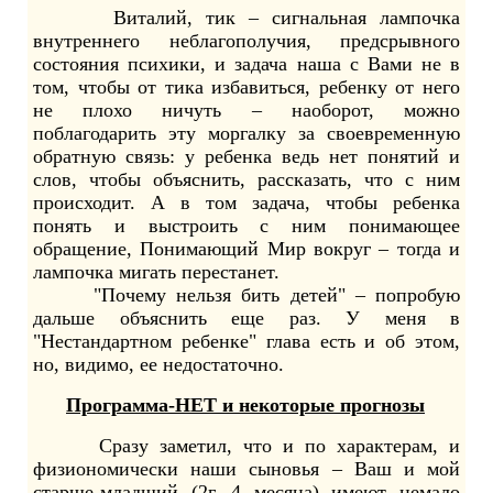
Виталий, тик – сигнальная лампочка
внутреннего неблагополучия, предсрывного
состояния психики, и задача наша с Вами не в
том, чтобы от тика избавиться, ребенку от него
не плохо ничуть – наоборот, можно
поблагодарить эту моргалку за своевременную
обратную связь: у ребенка ведь нет понятий и
слов, чтобы объяснить, рассказать, что с ним
происходит. А в том задача, чтобы ребенка
понять и выстроить с ним понимающее
обращение, Понимающий Мир вокруг – тогда и
лампочка мигать перестанет.
"Почему нельзя бить детей" – попробую
дальше объяснить еще раз. У меня в
"Нестандартном ребенке" глава есть и об этом,
но, видимо, ее недостаточно.
Программа-НЕТ и некоторые прогнозы
Сразу заметил, что и по характерам, и
физиономически наши сыновья – Ваш и мой
старше-младший (2г. 4 месяца) имеют немало