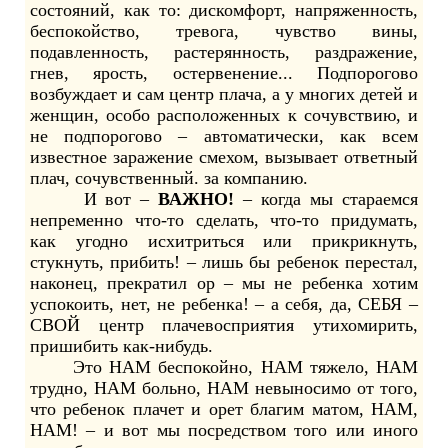
состояний, как то: дискомфорт, напряженность,
беспокойство, тревога, чувство вины,
подавленность, растерянность, раздражение,
гнев, ярость, остервенение... Подпорогово
возбуждает и сам центр плача, а у многих детей и
женщин, особо расположенных к сочувствию, и
не подпорогово – автоматически, как всем
известное заражение смехом, вызывает ответный
плач, сочувственный. за компанию.
И вот –
ВАЖНО!
– когда мы стараемся
непременно что-то сделать, что-то придумать,
как угодно исхитриться или прикрикнуть,
стукнуть, прибить! – лишь бы ребенок перестал,
наконец, прекратил ор – мы не ребенка хотим
успокоить, нет, не ребенка! – а себя, да, СЕБЯ –
СВОЙ центр плачевосприятия утихомирить,
пришибить как-нибудь.
Это НАМ беспокойно, НАМ тяжело, НАМ
трудно, НАМ больно, НАМ невыносимо от того,
что ребенок плачет и орет благим матом, НАМ,
НАМ! – и вот мы посредством того или иного