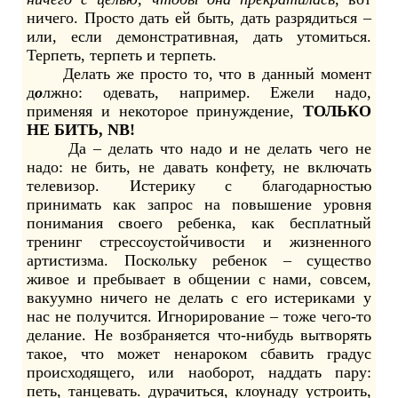
ничего. Просто дать ей быть, дать разрядиться –
или, если демонстративная, дать утомиться.
Терпеть, терпеть и терпеть.
Делать же просто то, что в данный момент
д
о
лжно: одевать, например. Ежели надо,
применяя и некоторое принуждение,
ТОЛЬКО
НЕ БИТЬ, NB!
Да – делать что надо и не делать чего не
надо: не бить, не давать конфету, не включать
телевизор. Истерику с благодарностью
принимать как запрос на повышение уровня
понимания своего ребенка, как бесплатный
тренинг стрессоустойчивости и жизненного
артистизма. Поскольку ребенок – существо
живое и пребывает в общении с нами, совсем,
вакуумно ничего не делать с его истериками у
нас не получится. Игнорирование – тоже чего-то
делание. Не возбраняется что-нибудь вытворять
такое, что может ненароком сбавить градус
происходящего, или наоборот, наддать пару:
петь, танцевать. дурачиться, клоунаду устроить,