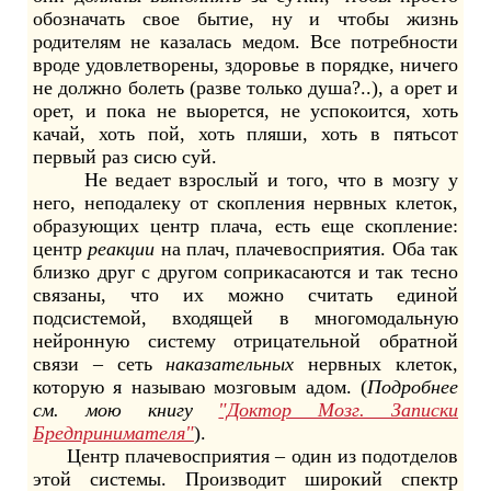
обозначать свое бытие, ну и чтобы жизнь
родителям не казалась медом. Все потребности
вроде удовлетворены, здоровье в порядке, ничего
не должно болеть (разве только душа?..), а орет и
орет, и пока не выорется, не успокоится, хоть
качай, хоть пой, хоть пляши, хоть в пятьсот
первый раз сисю суй.
Не ведает взрослый и того, что в мозгу у
него, неподалеку от скопления нервных клеток,
образующих центр плача, есть еще скопление:
центр
реакции
на плач, плачевосприятия. Оба так
близко друг с другом соприкасаются и так тесно
связаны, что их можно считать единой
подсистемой, входящей в многомодальную
нейронную систему отрицательной обратной
связи – сеть
наказательных
нервных клеток,
которую я называю мозговым адом. (
Подробнее
см. мою книгу
"Доктор Мозг. Записки
Бредпринимателя"
).
Центр плачевосприятия – один из подотделов
этой системы. Производит широкий спектр