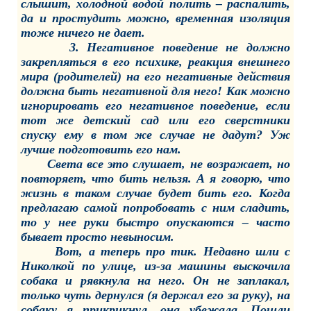
слышит, холодной водой полить – распалить,
да и простудить можно, временная изоляция
тоже ничего не дает.
3. Негативное поведение не должно
закрепляться в его психике, реакция внешнего
мира (родителей) на его негативные действия
должна быть негативной для него! Как можно
игнорировать его негативное поведение, если
тот же детский сад или его сверстники
спуску ему в том же случае не дадут? Уж
лучше подготовить его нам.
Света все это слушает, не возражает, но
повторяет, что бить нельзя. А я говорю, что
жизнь в таком случае будет бить его. Когда
предлагаю самой попробовать с ним сладить,
то у нее руки быстро опускаются – часто
бывает просто невыносим.
Вот, а теперь про тик. Недавно шли с
Николкой по улице, из-за машины выскочила
собака и рявкнула на него. Он не заплакал,
только чуть дернулся (я держал его за руку), на
собаку я прикрикнул, она убежала. Пошли