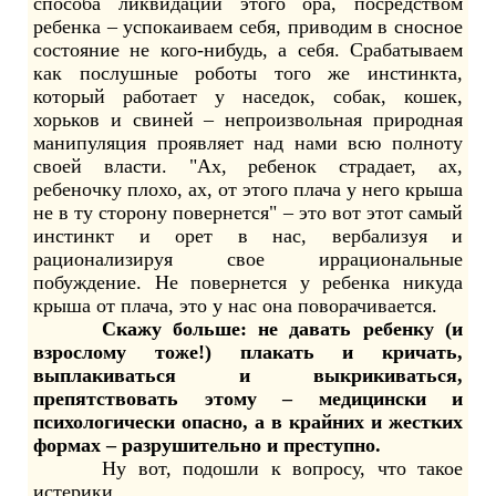
способа ликвидации этого ора, посредством
ребенка – успокаиваем себя, приводим в сносное
состояние не кого-нибудь, а себя. Срабатываем
как послушные роботы того же инстинкта,
который работает у наседок, собак, кошек,
хорьков и свиней – непроизвольная природная
манипуляция проявляет над нами всю полноту
своей власти. "Ах, ребенок страдает, ах,
ребеночку плохо, ах, от этого плача у него крыша
не в ту сторону повернется" – это вот этот самый
инстинкт и орет в нас, вербализуя и
рационализируя свое иррациональные
побуждение. Не повернется у ребенка никуда
крыша от плача, это у нас она поворачивается.
Скажу больше: не давать ребенку (и
взрослому тоже!) плакать и кричать,
выплакиваться и выкрикиваться,
препятствовать этому – медицински и
психологически опасно, а в крайних и жестких
формах – разрушительно и преступно.
Ну вот, подошли к вопросу, что такое
истерики.