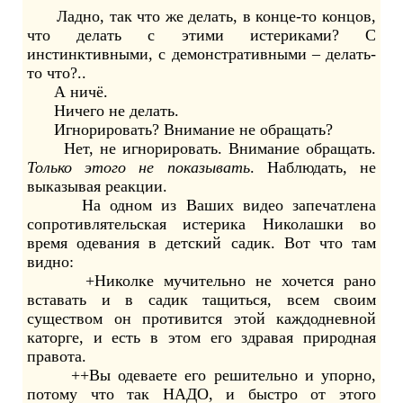
Ладно, так что же делать, в конце-то концов,
что делать с этими истериками? С
инстинктивными, с демонстративными – делать-
то что?..
А ничё.
Ничего не делать.
Игнорировать? Внимание не обращать?
Нет, не игнорировать. Внимание обращать.
Только этого не показывать
. Наблюдать, не
выказывая реакции.
На одном из Ваших видео запечатлена
сопротивлятельская истерика Николашки во
время одевания в детский садик. Вот что там
видно:
+Николке мучительно не хочется рано
вставать и в садик тащиться, всем своим
существом он противится этой каждодневной
каторге, и есть в этом его здравая природная
правота.
++Вы одеваете его решительно и упорно,
потому что так НАДО, и быстро от этого