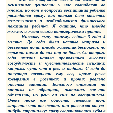
жизненные ценности у нас совпадают во
многом, но вот в вопросах воспитания ребенка
расходятся сразу, как только дело касается
возможности и необходимости физического
наказания ребенка. Я считаю, что иногда
можно, а жена всегда категорически против.
Николке, сыну нашему, сейчас 3 года 4
месяца. До года были частые капризы и
бессонные ночи, иногда животик беспокоил, но
серьезно ничем до сих пор не болел. Со второго
года жизни начала проявляться высокая
возбудимость и чувствительность психики:
капризы, чуть что в рев, и надолго. С года до
полутора позволяли ему все, кроме разве
ковыряния в розетках и прочих реально
опасных занятий. Большого внимания на
капризы не обращали, пытались кое-что
объяснять, но речь он еще не воспринимал.
Очень легко его обидеть, повысив тон,
запретив что-то делать или рассказав какую-
нибудь страшилку: сразу сворачиваются губы в