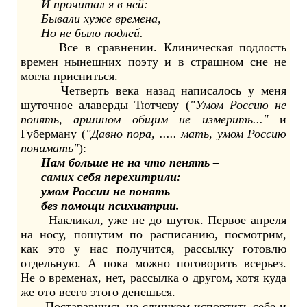
И прочитал я в ней:
Бывали хуже времена,
Но не было подлей.
Все в сравнении. Клиническая подлость
времен нынешних поэту и в страшном сне не
могла присниться.
Четверть века назад написалось у меня
шуточное алаверды Тютчеву (
"Умом Россию не
понять, аршином общим не измерить..."
и
Губерману (
"Давно пора, ..... мать, умом Россию
понимать"
):
Нам больше не на что пенять –
самих себя перехитрили:
умом России не понять
без помощи психиатрии.
Накликал, уже не до шуток. Первое апреля
на носу, пошутим по расписанию, посмотрим,
как это у нас получится, рассылку готовлю
отдельную. А пока можно поговорить всерьез.
Не о временах, нет, рассылка о другом, хотя куда
же ото всего этого денешься.
Постаравшись не слишком испортить себе и