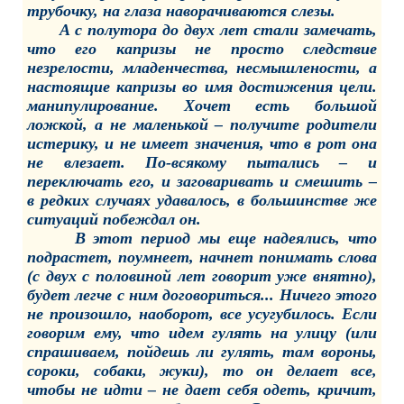
трубочку, на глаза наворачиваются слезы.
А с полутора до двух лет стали замечать,
что его капризы не просто следствие
незрелости, младенчества, несмышлености, а
настоящие капризы во имя достижения цели.
манипулирование. Хочет есть большой
ложкой, а не маленькой – получите родители
истерику, и не имеет значения, что в рот она
не влезает. По-всякому пытались – и
переключать его, и заговаривать и смешить –
в редких случаях удавалось, в большинстве же
ситуаций побеждал он.
В этот период мы еще надеялись, что
подрастет, поумнеет, начнет понимать слова
(с двух с половиной лет говорит уже внятно),
будет легче с ним договориться... Ничего этого
не произошло, наоборот, все усугубилось. Если
говорим ему, что идем гулять на улицу (или
спрашиваем, пойдешь ли гулять, там вороны,
сороки, собаки, жуки), то он делает все,
чтобы не идти – не дает себя одеть, кричит,