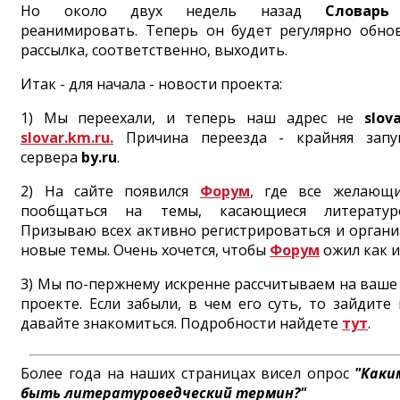
Но около двух недель назад
Словарь
реанимировать. Теперь он будет регулярно обнов
рассылка, соответственно, выходить.
Итак - для начала - новости проекта:
1) Мы переехали, и теперь наш адрес не
slova
slovar.km.ru.
Причина переезда - крайняя запу
сервера
by.ru
.
2) На сайте появился
Форум
, где все желающи
пообщаться на темы, касающиеся литературо
Призываю всех активно регистрироваться и орган
новые темы. Очень хочется, чтобы
Форум
ожил как и
3) Мы по-пержнему искренне рассчитываем на ваше 
проекте. Если забыли, в чем его суть, то зайдите 
давайте знакомиться. Подробности найдете
тут
.
Более года на наших страницах висел опрос
"Каки
быть литературоведческий термин?"