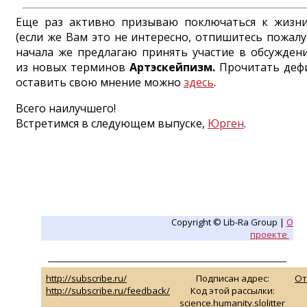
Еще раз активно призываю поключаться к жизни
(если же Вам это не интересно, отпишитесь пожалуй
начала же предлагаю принять участие в обсужден
из новых терминов
Артэскейпизм.
Прочитать деф
оставить свою мнение можно
здесь
.
Всего наилучшего!
Встретимся в следующем выпуске,
Юрген
.
Copyright © Lib-Ra Group |
О
проекте
http://subscribe.ru/
Подписан адрес:
От
http://subscribe.ru/feedback/
Код этой рассылки:
science.humanity.slolitter