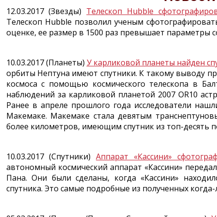
12.03.2017 (Звезды)
Телескоп Hubble сфотографиро
Телескоп Hubble позволил ученым сфотографироват
оценке, ее размер в 1500 раз превышает параметры с
10.03.2017 (Планеты)
У карликовой планеты найден сп
орбиты Нептуна имеют спутники. К такому выводу п
космоса с помощью космического телескопа в Балт
наблюдений за карликовой планетой 2007 OR10 астр
Ранее в апреле прошлого года исследователи нашл
Макемаке. Макемаке стала девятым транснептунов
более километров, имеющим спутник из топ-десять п
10.03.2017 (Спутники)
Аппарат «Кассини» сфотогра
автономный космический аппарат «Кассини» передал
Пана. Они были сделаны, когда «Кассини» находил
спутника. Это самые подробные из полученных когда