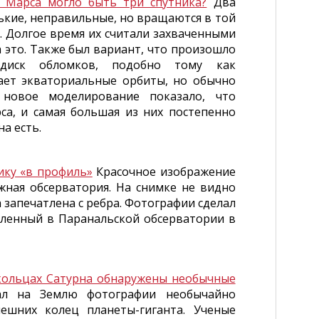
 Марса могло быть три спутника?
Два
ькие, неправильные, но вращаются в той
. Долгое время их считали захваченными
 это. Также был вариант, что произошло
 диск обломков, подобно тому как
ает экваториальные орбиты, но обычно
новое моделирование показало, что
са, и самая большая из них постепенно
а есть.
ику «в профиль»
Красочное изображение
жная обсерватория. На снимке не видно
 запечатлена с ребра. Фотографии сделал
вленный в Паранальской обсерватории в
кольцах Сатурна обнаружены необычные
ал на Землю фотографии необычайно
ешних колец планеты-гиганта. Ученые