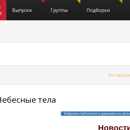
и
Выпуски
Группы
Подборки
y
←
Все выпус
Небесные тела
Цифровые библиотеки и аудиокниги на диск
Новост