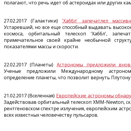
полагают, что речь идет об астероидах или других ка
27.02.2017 (Галактики)
'Хаббл' запечатлел масси
Устаревший, но все еще способный выдавать высоко
космоса, орбитальный телескоп 'Хаббл', запеч
примечательное своей крайне необычной структ
показателями массы и скорости.
22.02.2017 (Планеты)
Астрономы предложили внов
Ученые предложили Международному астрономи
определение планеты, что позволит вернуть Плутону
21.02.2017 (Вселенная)
Европейские астрономы обнару
Задействовав орбитальный телескоп XMM-Newton, с
рентгеновском спектре излучения, европейским аст
всех известных человечеству пульсаров.