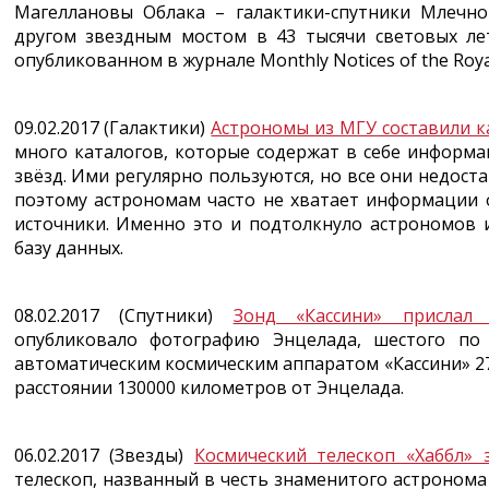
Магеллановы Облака – галактики-спутники Млечно
другом звездным мостом в 43 тысячи световых лет
опубликованном в журнале Monthly Notices of the Royal
09.02.2017 (Галактики)
Астрономы из МГУ составили ка
много каталогов, которые содержат в себе информа
звёзд. Ими регулярно пользуются, но все они недос
поэтому астрономам часто не хватает информации о
источники. Именно это и подтолкнуло астрономов 
базу данных.
08.02.2017 (Спутники)
Зонд «Кассини» прислал
опубликовало фотографию Энцелада, шестого по 
автоматическим космическим аппаратом «Кассини» 27 
расстоянии 130000 километров от Энцелада.
06.02.2017 (Звезды)
Космический телескоп «Хаббл» 
телескоп, названный в честь знаменитого астронома 