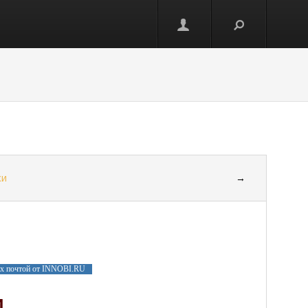
ки
→
ах почтой от INNOBI.RU
и