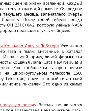
епных сцен из жизни вселенной. Каждый
на стену в красивой рамочке. Очередное
е текущего месяца, запечатлело смерть
 Солнцем. После своей гибели звезда
ть OH 231.8+04.2, которую учёные NASA
одорода) прозвали «Тухлым яйцом».
и Кошачью Лапу и Лобстера
Уже давно
го газа и пыли, внесенные в каталог
. Из-за своей причудливой формы эти
ость Кошачья Лапа (Cat’s Paw Nebula) и
венно. Как сообщается в пресс-релизе
о на широкоугольном телескопе ESO,
ey Telescope), получен новый гигантский
миллионов пикселей. Это одно из самых
 круглую звезду
Звезды не являются
я под воздействие центробежной силы.