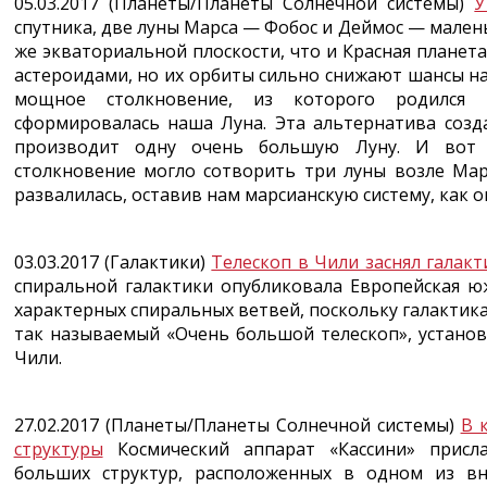
05.03.2017 (Планеты/Планеты Солнечной системы)
У
спутника, две луны Марса — Фобос и Деймос — мален
же экваториальной плоскости, что и Красная планета
астероидами, но их орбиты сильно снижают шансы на
мощное столкновение, из которого родился
сформировалась наша Луна. Эта альтернатива созд
производит одну очень большую Луну. И вот 
столкновение могло сотворить три луны возле Мар
развалилась, оставив нам марсианскую систему, как он
03.03.2017 (Галактики)
Телескоп в Чили заснял галакт
спиральной галактики опубликовала Европейская ю
характерных спиральных ветвей, поскольку галактика
так называемый «Очень большой телескоп», устано
Чили.
27.02.2017 (Планеты/Планеты Солнечной системы)
В 
структуры
Космический аппарат «Кассини» присл
больших структур, расположенных в одном из вн