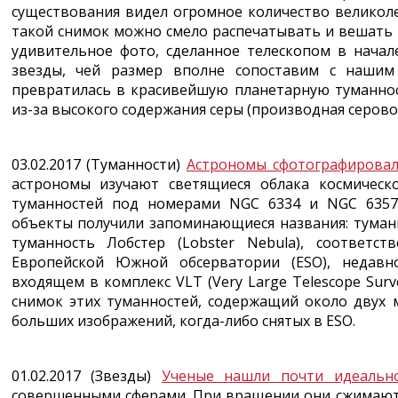
существования видел огромное количество великол
такой снимок можно смело распечатывать и вешать 
удивительное фото, сделанное телескопом в начал
звезды, чей размер вполне сопоставим с нашим
превратилась в красивейшую планетарную туманнос
из-за высокого содержания серы (производная серов
03.02.2017 (Туманности)
Астрономы сфотографировал
астрономы изучают светящиеся облака космическо
туманностей под номерами NGC 6334 и NGC 6357
объекты получили запоминающиеся названия: туманн
туманность Лобстер (Lobster Nebula), соответст
Европейской Южной обсерватории (ESO), недавн
входящем в комплекс VLT (Very Large Telescope Surv
снимок этих туманностей, содержащий около двух 
больших изображений, когда-либо снятых в ESO.
01.02.2017 (Звезды)
Ученые нашли почти идеально
совершенными сферами. При вращении они сжимаютс