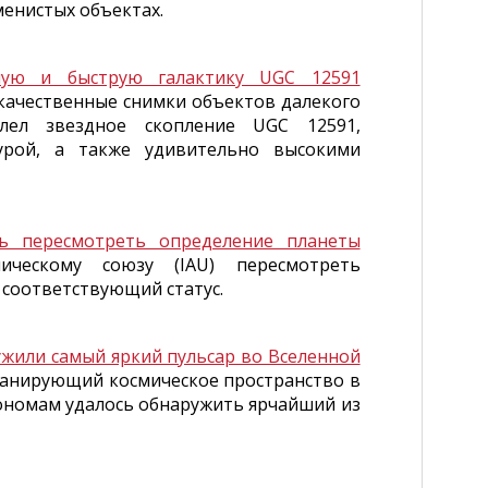
менистых объектах.
вную и быструю галактику UGC 12591
качественные снимки объектов далекого
атлел звездное скопление UGC 12591,
урой, а также удивительно высокими
ь пересмотреть определение планеты
ческому союзу (IAU) пересмотреть
 соответствующий статус.
жили самый яркий пульсар во Вселенной
канирующий космическое пространство в
рономам удалось обнаружить ярчайший из